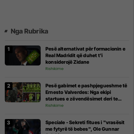
Nga Rubrika
Pesë alternativat për formacionin e
Real Madridit që duhet t'i
konsiderojë Zidane
Rishikime
Pesë gabimet e pashpjegueshme të
Ernesto Valverdes: Nga ekipi
startues e zëvendësimet deri te
strategjia
Rishikime
Speciale - Sekreti fitues i "vrasësit
me fytyrë të bebes", Ole Gunnar