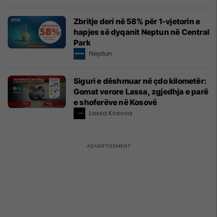
Zbritje deri në 58% për 1-vjetorin e
hapjes së dyqanit Neptun në Central
Park
Neptun
Siguri e dëshmuar në çdo kilometër:
Gomat verore Lassa, zgjedhja e parë
e shoferëve në Kosovë
Lassa Kosova