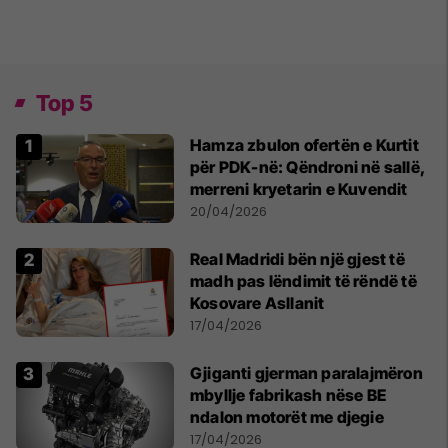
Top 5
Hamza zbulon ofertën e Kurtit
për PDK-në: Qëndroni në sallë,
merreni kryetarin e Kuvendit
20/04/2026
Real Madridi bën një gjest të
madh pas lëndimit të rëndë të
Kosovare Asllanit
17/04/2026
Gjiganti gjerman paralajmëron
mbyllje fabrikash nëse BE
ndalon motorët me djegie
17/04/2026