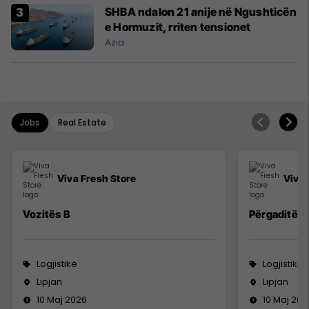
SHBA ndalon 21 anije në Ngushticën
e Hormuzit, rriten tensionet
Azia
Jobs
Real Estate
Viva Fresh Store
Viva 
Vozitës B
Përgaditës 
Logjistikë
Logjistikë
Lipjan
Lipjan
10 Maj 2026
10 Maj 202