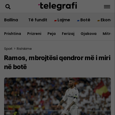
Ballina
Të fundit
Lajme
Botë
Ekono
Prishtina
Prizreni
Peja
Ferizaj
Gjakova
Mitrov
Sport
>
Rishikime
Ramos, mbrojtësi qendror më i miri
në botë