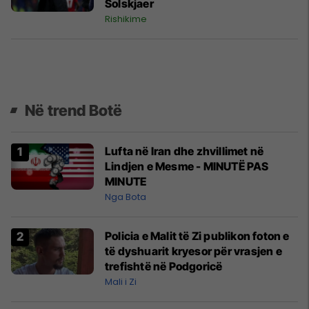
Solskjaer
Rishikime
Në trend Botë
Lufta në Iran dhe zhvillimet në
Lindjen e Mesme - MINUTË PAS
MINUTE
Nga Bota
Policia e Malit të Zi publikon foton e
të dyshuarit kryesor për vrasjen e
trefishtë në Podgoricë
Mali i Zi