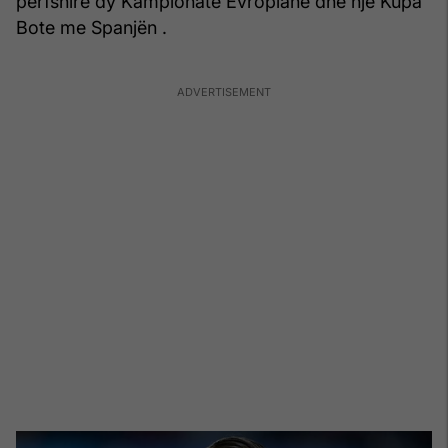
përfshirë dy Kampionate Evropiane dhe një Kupa
Bote me Spanjën .