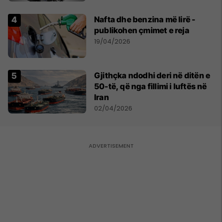
Nafta dhe benzina më lirë -
publikohen çmimet e reja
19/04/2026
Gjithçka ndodhi deri në ditën e
50-të, që nga fillimi i luftës në
Iran
02/04/2026