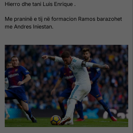
Hierro dhe tani Luis Enrique .
Me praninë e tij në formacion Ramos barazohet
me Andres Iniestan.