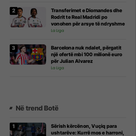
Transferimet e Diomandes dhe
Rodrit te Real Madridi po
vonohen për arsye të ndryshme
La Liga
Barcelona nuk ndalet, përgatit
një ofertë mbi 100 milionë euro
për Julian Alvarez
La Liga
Në trend Botë
Sërish kërcënon, Vuçiq para
ushtarëve: Kurrë mos e harroni,