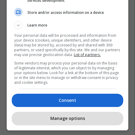
services development
Store and/or access information on a device
Learn more
Your personal data will be processed and information from
your device (cookies, unique identifiers, and other device
data) may be stored by, accessed by and shared with 369
partners, or used specifically by this site. We and our partners
Monaco
Barcelona
Ansu Fati
Transferimet
may use precise geolocation data.
List of partners.
La Liga
Some vendors may process your personal data on the basis
of legitimate interest, which you can object to by managing
your options below. Look for a link at the bottom of this page
or in the site menu to manage or withdraw consent in privacy
and cookie settings.
Consent
Manage options