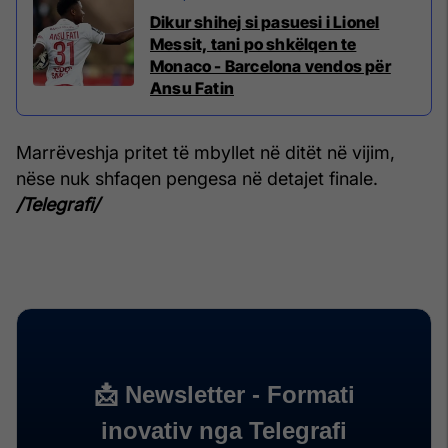
Dikur shihej si pasuesi i Lionel
Messit, tani po shkëlqen te
Monaco - Barcelona vendos për
Ansu Fatin
Marrëveshja pritet të mbyllet në ditët në vijim,
nëse nuk shfaqen pengesa në detajet finale.
/Telegrafi/