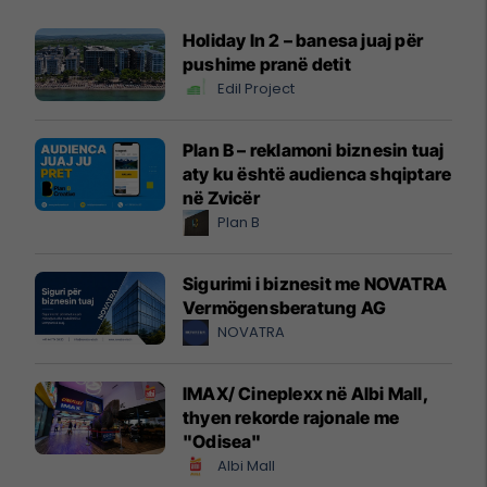
Holiday In 2 – banesa juaj për
pushime pranë detit
Edil Project
Plan B – reklamoni biznesin tuaj
aty ku është audienca shqiptare
në Zvicër
Plan B
Sigurimi i biznesit me NOVATRA
Vermögensberatung AG
NOVATRA
IMAX/ Cineplexx në Albi Mall,
thyen rekorde rajonale me
"Odisea"
Albi Mall