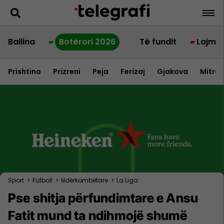
Ballina
Botërori 2026
Të fundit
Lajme
Prishtina
Prizreni
Peja
Ferizaj
Gjakova
Mitrov
Sport
>
Futboll
>
Ndërkombëtare
>
La Liga
Pse shitja përfundimtare e Ansu
Fatit mund ta ndihmojë shumë