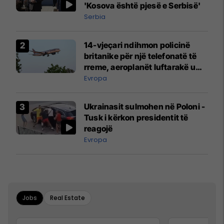
'Kosova është pjesë e Serbisë'
Serbia
14-vjeçari ndihmon policinë
britanike për një telefonatë të
rreme, aeroplanët luftarakë u
ngritën në ajër për të
Evropa
interceptuar fluturaken e Qatar
Airways që po shkonte drejt
Ukrainasit sulmohen në Poloni -
Mançesterit
Tusk i kërkon presidentit të
reagojë
Evropa
Jobs
Real Estate