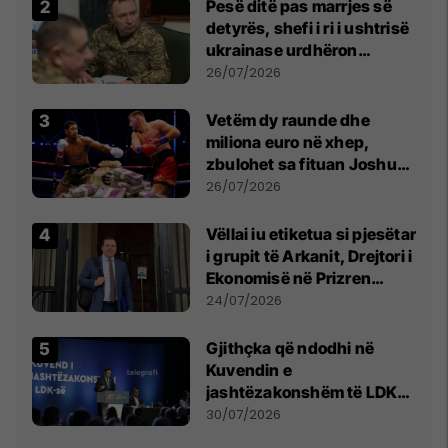
Pesë ditë pas marrjes së
detyrës, shefi i ri i ushtrisë
ukrainase urdhëron
kontroll të madh
26/07/2026
Vetëm dy raunde dhe
miliona euro në xhep,
zbulohet sa fituan Joshua
e Prenga
26/07/2026
Vëllai iu etiketua si pjesëtar
i grupit të Arkanit, Drejtori i
Ekonomisë në Prizren
mohon pretendimet
24/07/2026
Gjithçka që ndodhi në
Kuvendin e
jashtëzakonshëm të LDK-
së
30/07/2026