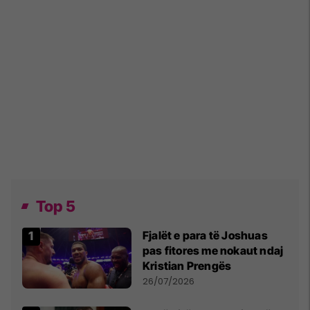
Top 5
Fjalët e para të Joshuas
pas fitores me nokaut ndaj
Kristian Prengës
26/07/2026