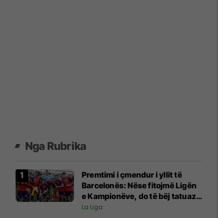
Nga Rubrika
Premtimi i çmendur i yllit të
Barcelonës: Nëse fitojmë Ligën
e Kampionëve, do të bëj tatuazh
fytyrën e Flickut
La Liga