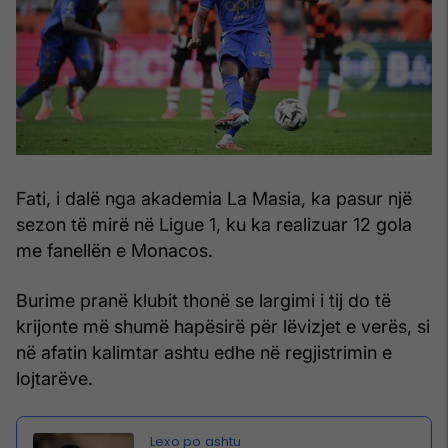
Fati, i dalë nga akademia La Masia, ka pasur një
sezon të mirë në Ligue 1, ku ka realizuar 12 gola
me fanellën e Monacos.
Burime pranë klubit thonë se largimi i tij do të
krijonte më shumë hapësirë për lëvizjet e verës, si
në afatin kalimtar ashtu edhe në regjistrimin e
lojtarëve.