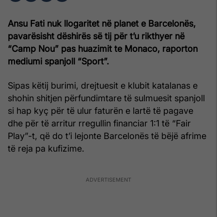
Ansu Fati nuk llogaritet në planet e Barcelonës,
pavarësisht dëshirës së tij për t’u rikthyer në
“Camp Nou” pas huazimit te Monaco, raporton
mediumi spanjoll “Sport”.
Sipas këtij burimi, drejtuesit e klubit katalanas e
shohin shitjen përfundimtare të sulmuesit spanjoll
si hap kyç për të ulur faturën e lartë të pagave
dhe për të arritur rregullin financiar 1:1 të “Fair
Play”-t, që do t’i lejonte Barcelonës të bëjë afrime
të reja pa kufizime.