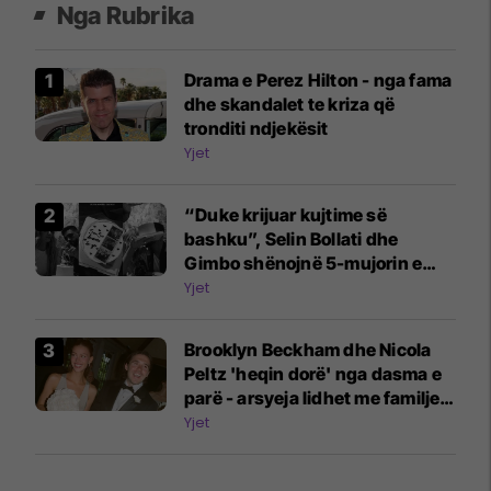
Nga Rubrika
Drama e Perez Hilton - nga fama
dhe skandalet te kriza që
tronditi ndjekësit
Yjet
“Duke krijuar kujtime së
bashku”, Selin Bollati dhe
Gimbo shënojnë 5-mujorin e
lidhjes
Yjet
Brooklyn Beckham dhe Nicola
Peltz 'heqin dorë' nga dasma e
parë - arsyeja lidhet me familjen
Beckham
Yjet