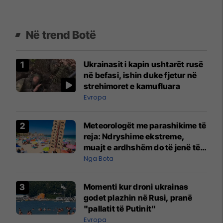
Në trend Botë
Ukrainasit i kapin ushtarët rusë
në befasi, ishin duke fjetur në
strehimoret e kamufluara
Evropa
Meteorologët me parashikime të
reja: Ndryshime ekstreme,
muajt e ardhshëm do të jenë të
pazakontë
Nga Bota
Momenti kur droni ukrainas
godet plazhin në Rusi, pranë
"pallatit të Putinit"
Evropa