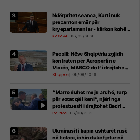
Ndërpritet seanca, Kurti nuk
prezanton emër për
kryeparlamentar - kërkon kohë
shtesë për marrëveshje politike
Kosovë
06/08/2026
Pacolli: Nëse Shqipëria zgjidh
kontratën për Aeroportin e
Vlorës, MABCO do t’i drejtohet
arbitrazhit ndërkombëtar
Shqipëri
05/08/2026
“Marre duhet me ju ardhë, turp
për votat që i keni”, njëri nga
protestuesit i drejtohet Bedri
Hamzës
Politikë
06/08/2026
Ukrainasit i kapin ushtarët rusë
në befasi, ishin duke fjetur në