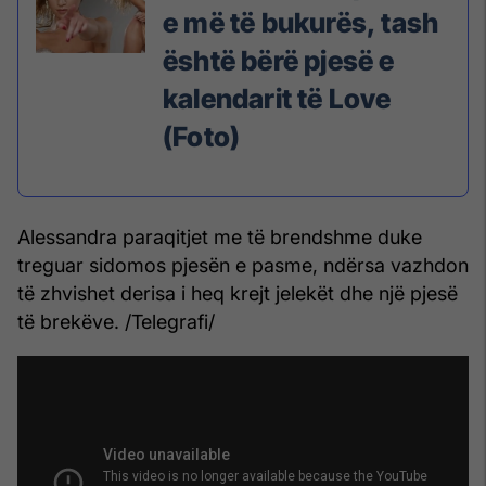
e më të bukurës, tash
është bërë pjesë e
kalendarit të Love
(Foto)
Alessandra paraqitjet me të brendshme duke
treguar sidomos pjesën e pasme, ndërsa vazhdon
të zhvishet derisa i heq krejt jelekët dhe një pjesë
të brekëve. /Telegrafi/