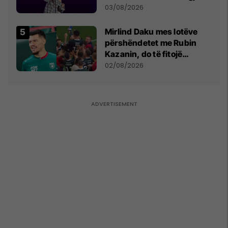
- dhe bota digjitale serbe
03/08/2026
shpall gjendjen e luftës
Mirlind Daku mes lotëve
përshëndetet me Rubin
Kazanin, do të fitojë
miliona te Spartak Moska
02/08/2026