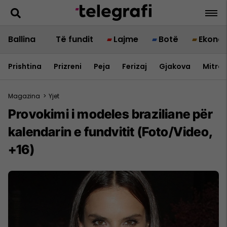
Ballina
Të fundit
Lajme
Botë
Ekono
Prishtina
Prizreni
Peja
Ferizaj
Gjakova
Mitrov
Magazina
>
Yjet
Provokimi i modeles braziliane për
kalendarin e fundvitit (Foto/Video,
+16)