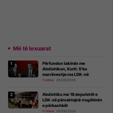
Më të lexuarat
Përfundon takimin me
Abdixhikun, Kurti: S'ka
marrëveshje me LDK-në
Politikë
05/08/2026
Abdixhiku me 18 deputetët e
LDK-së përcaktojnë rrugëtimin
e përbashkët
Politikë
05/08/2026