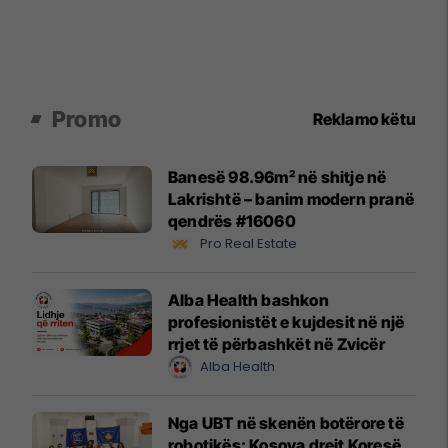
Promo
Reklamo këtu
Banesë 98.96m² në shitje në
Lakrishtë – banim modern pranë
qendrës #16060
Pro Real Estate
Alba Health bashkon
profesionistët e kujdesit në një
rrjet të përbashkët në Zvicër
Alba Health
Nga UBT në skenën botërore të
robotikës: Kosova drejt Koresë