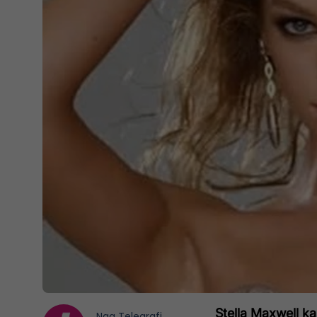
Stella Maxwell ka
Nga
Telegrafi