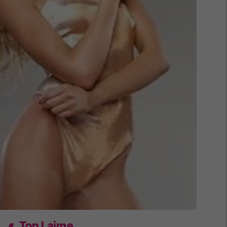
Top Lajme