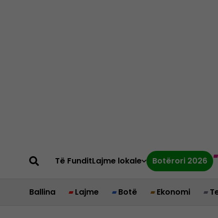
Të Fundit
Lajme lokale
Botërori 2026
Ballina
Lajme
Botë
Ekonomi
T