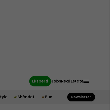
Eksperti
Jobs
Real Estate
style
Shëndeti
Fun
Newsletter