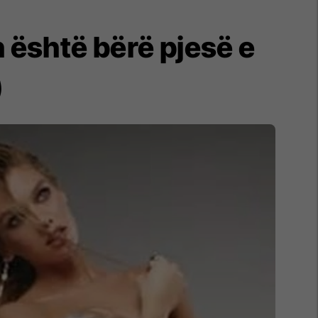
h është bërë pjesë e
)