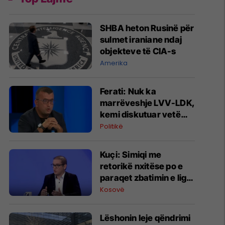
SHBA heton Rusinë për
sulmet iraniane ndaj
objekteve të CIA-s
Amerika
Ferati: Nuk ka
marrëveshje LVV-LDK,
kemi diskutuar vetëm
për parime
Politikë
Kuçi: Simiqi me
retorikë nxitëse po e
paraqet zbatimin e ligjit
në veri si "spastrim
Kosovë
etnik"
Lëshonin leje qëndrimi