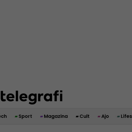
ech
Sport
Magazina
Cult
Ajo
Life