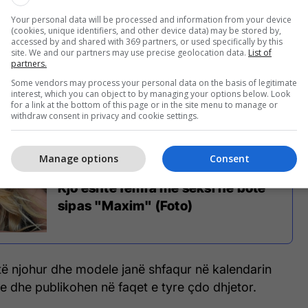
Your personal data will be processed and information from your device
(cookies, unique identifiers, and other device data) may be stored by,
accessed by and shared with 369 partners, or used specifically by this
site. We and our partners may use precise geolocation data.
List of
partners.
Some vendors may process your personal data on the basis of legitimate
ron ngadalë trupin e saj, modelja irlandeze lëviz
interest, which you can object to by managing your options below. Look
teksa në sfond dëgjohet kënga “I Wanna Be Your
for a link at the bottom of this page or in the site menu to manage or
withdraw consent in privacy and cookie settings.
Manage options
Consent
Kjo është femra më seksi në botë
sipas "Maxim" (Foto)
të njohur dhe modele janë shfaqur në kalendarin
ve dhe publikohen në faqet e tyre çdo dhjetor.