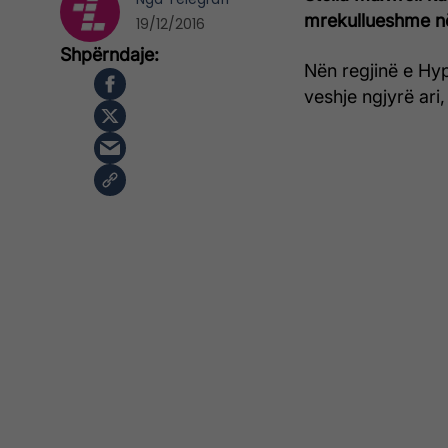
mrekullueshme në 
19/12/2016
Nën regjinë e Hyp
veshje ngjyrë ari