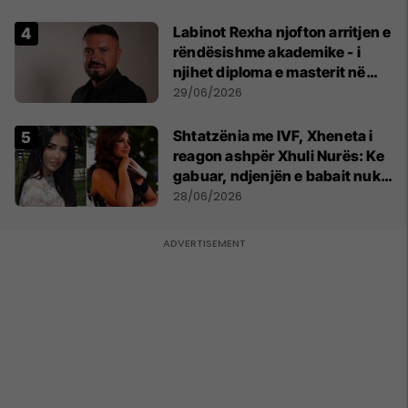
Labinot Rexha njofton arritjen e
rëndësishme akademike - i
njihet diploma e masterit në
Psikologji në Zvicër
29/06/2026
Shtatzënia me IVF, Xheneta i
reagon ashpër Xhuli Nurës: Ke
gabuar, ndjenjën e babait nuk
mund t'ia plotësosh kurrë
28/06/2026