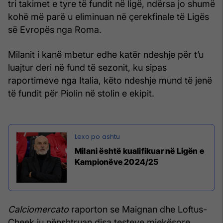
tri takimet e tyre të fundit në ligë, ndërsa jo shumë
kohë më parë u eliminuan në çerekfinale të Ligës
së Evropës nga Roma.
Milanit i kanë mbetur edhe katër ndeshje për t’u
luajtur deri në fund të sezonit, ku sipas
raportimeve nga Italia, këto ndeshje mund të jenë
të fundit për Piolin në stolin e ekipit.
Milani është kualifikuar në Ligën e
Kampionëve 2024/25
Calciomercato
raporton se Maignan dhe Loftus-
Cheek iu nënshtruan disa testeve mjekësore