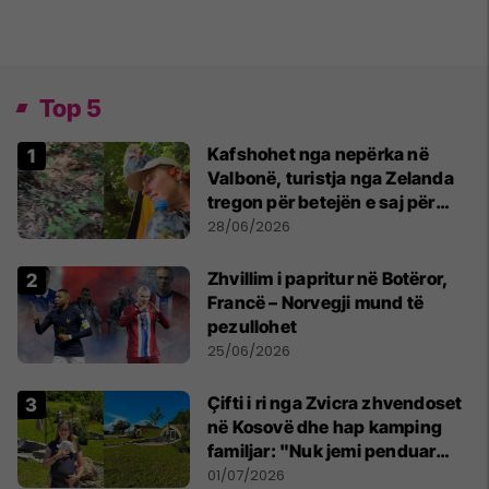
Top 5
Kafshohet nga nepërka në
Valbonë, turistja nga Zelanda
tregon për betejën e saj për
mbijetesë
28/06/2026
Zhvillim i papritur në Botëror,
Francë – Norvegji mund të
pezullohet
25/06/2026
Çifti i ri nga Zvicra zhvendoset
në Kosovë dhe hap kamping
familjar: "Nuk jemi penduar
asnjë ditë"
01/07/2026