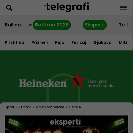
Ballina
Botërori 2026
Eksperti
Të fu
Prishtina
Prizreni
Peja
Ferizaj
Gjakova
Mitrov
Sport
>
Futboll
>
Ndërkombëtare
>
Serie A