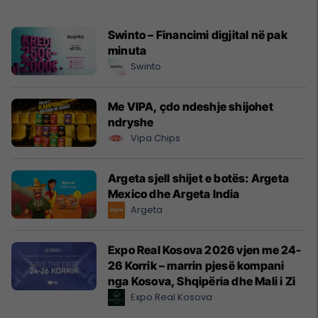
Swinto – Financimi digjital në pak
minuta
Swinto
Me VIPA, çdo ndeshje shijohet
ndryshe
Vipa Chips
Argeta sjell shijet e botës: Argeta
Mexico dhe Argeta India
Argeta
Expo Real Kosova 2026 vjen me 24-
26 Korrik – marrin pjesë kompani
nga Kosova, Shqipëria dhe Mali i Zi
Expo Real Kosova