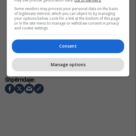
may use precise geolocation data.
List of partners.
Some vendors may process your personal data on the basis
of legitimate interest, which you can object to by managing
your options below. Look for a link at the bottom of this page
or in the site menu to manage or withdraw consent in privacy
and cookie settings.
Consent
Manage options
Mike Maignan
Serie A
Ruben Loftus-Cheek
Ac Milan