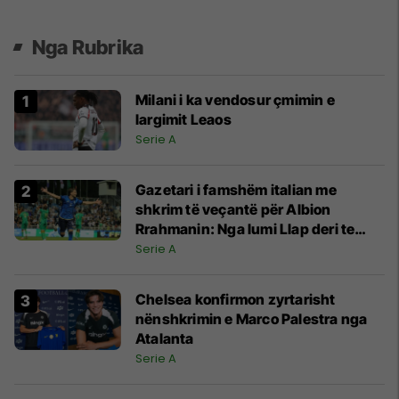
Nga Rubrika
Milani i ka vendosur çmimin e
largimit Leaos
Serie A
Gazetari i famshëm italian me
shkrim të veçantë për Albion
Rrahmanin: Nga lumi Llap deri te
Laguna, ylli i Kosovës pranë
Serie A
Venezias
Chelsea konfirmon zyrtarisht
nënshkrimin e Marco Palestra nga
Atalanta
Serie A