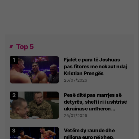
Top 5
Fjalët e para të Joshuas
pas fitores me nokaut ndaj
Kristian Prengës
26/07/2026
Pesë ditë pas marrjes së
detyrës, shefi i ri i ushtrisë
ukrainase urdhëron
kontroll të madh
26/07/2026
Vetëm dy raunde dhe
miliona euro në xhep,