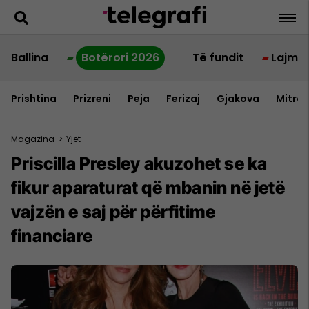
Ballina
Botërori 2026
Të fundit
Lajme
Prishtina
Prizreni
Peja
Ferizaj
Gjakova
Mitrov
Magazina
>
Yjet
Priscilla Presley akuzohet se ka
fikur aparaturat që mbanin në jetë
vajzën e saj për përfitime
financiare