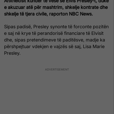
Anxhelosit kundër të vesë së Elvis Presley-t, duke
e akuzuar atë për mashtrim, shkelje kontrate dhe
shkelje të tjera civile, raporton NBC News.
Sipas padisë, Presley synonte të forconte pozitën
e saj në krye të perandorisë financiare të Elvisit
dhe, sipas pretendimeve të paditësve, madje ka
përshpejtuar vdekjen e vajzës së saj, Lisa Marie
Presley.