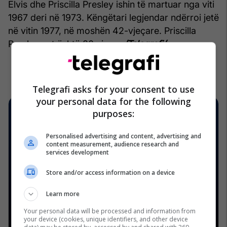
Elvis dhe Priscilla Presley ishin të martuar nga viti
1967 deri në 1973. Këngëtari legjendar ndërroi jetë
në vitin 1977, në moshën 42-vjeçare. Priscilla
Presley sot është 80 vjeçe.
/Telegrafi/
Telegrafi asks for your consent to use
your personal data for the following
purposes:
Personalised advertising and content, advertising and
content measurement, audience research and
services development
Store and/or access information on a device
Learn more
Your personal data will be processed and information from
your device (cookies, unique identifiers, and other device