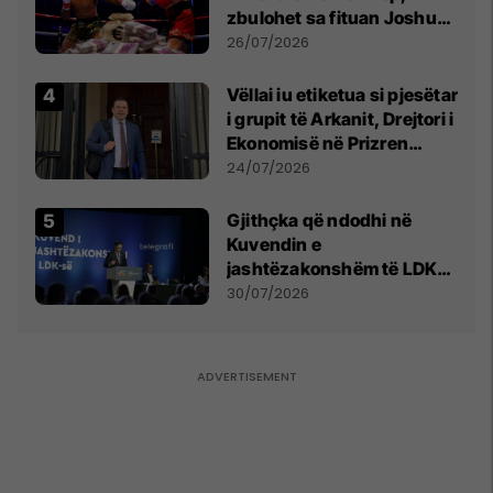
zbulohet sa fituan Joshua
e Prenga
26/07/2026
Vëllai iu etiketua si pjesëtar
i grupit të Arkanit, Drejtori i
Ekonomisë në Prizren
mohon pretendimet
24/07/2026
Gjithçka që ndodhi në
Kuvendin e
jashtëzakonshëm të LDK-
së
30/07/2026