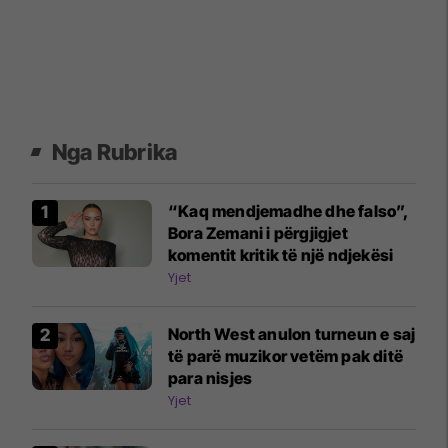
Nga Rubrika
“Kaq mendjemadhe dhe falso”,
Bora Zemani i përgjigjet
komentit kritik të një ndjekësi
Yjet
North West anulon turneun e saj
të parë muzikor vetëm pak ditë
para nisjes
Yjet