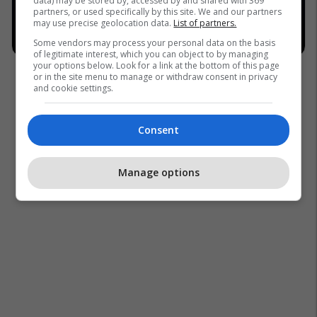
data) may be stored by, accessed by and shared with 369
partners, or used specifically by this site. We and our partners
may use precise geolocation data.
List of partners.
Some vendors may process your personal data on the basis
of legitimate interest, which you can object to by managing
your options below. Look for a link at the bottom of this page
or in the site menu to manage or withdraw consent in privacy
and cookie settings.
Consent
Manage options