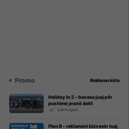
Promo
Reklamo këtu
Holiday In 2 – banesa juaj për
pushime pranë detit
Edil Project
Plan B – reklamoni biznesin tuaj