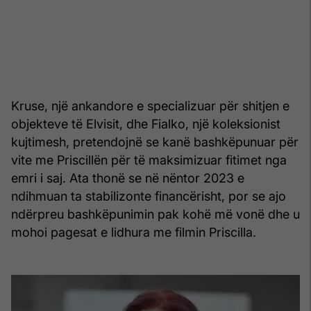
Kruse, një ankandore e specializuar për shitjen e
objekteve të Elvisit, dhe Fialko, një koleksionist
kujtimesh, pretendojnë se kanë bashkëpunuar për
vite me Priscillën për të maksimizuar fitimet nga
emri i saj. Ata thonë se në nëntor 2023 e
ndihmuan ta stabilizonte financërisht, por se ajo
ndërpreu bashkëpunimin pak kohë më vonë dhe u
mohoi pagesat e lidhura me filmin Priscilla.