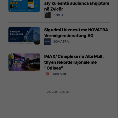
aty ku është audienca shqiptare
në Zvicër
Plan B
Sigurimi i biznesit me NOVATRA
Vermögensberatung AG
NOVATRA
IMAX/ Cineplexx në Albi Mall,
thyen rekorde rajonale me
"Odisea"
Albi Mall