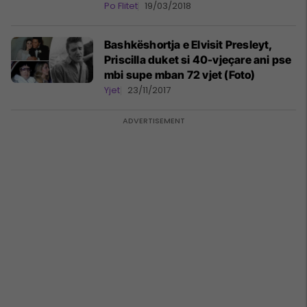
Po Flitet
19/03/2018
Bashkëshortja e Elvisit Presleyt,
Priscilla duket si 40-vjeçare ani pse
mbi supe mban 72 vjet (Foto)
Yjet
23/11/2017