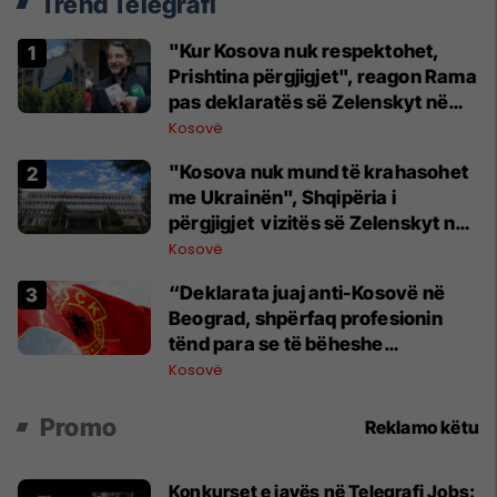
Trend Telegrafi
"Kur Kosova nuk respektohet,
Prishtina përgjigjet", reagon Rama
pas deklaratës së Zelenskyt në
Beograd
Kosovë
"Kosova nuk mund të krahasohet
me Ukrainën", Shqipëria i
përgjigjet vizitës së Zelenskyt në
Serbi
Kosovë
“Deklarata juaj anti-Kosovë në
Beograd, shpërfaq profesionin
tënd para se të bëheshe
president”, OVL e UÇK-së i reagon
Kosovë
Zelenskyt
Promo
Reklamo këtu
Konkurset e javës në Telegrafi Jobs: