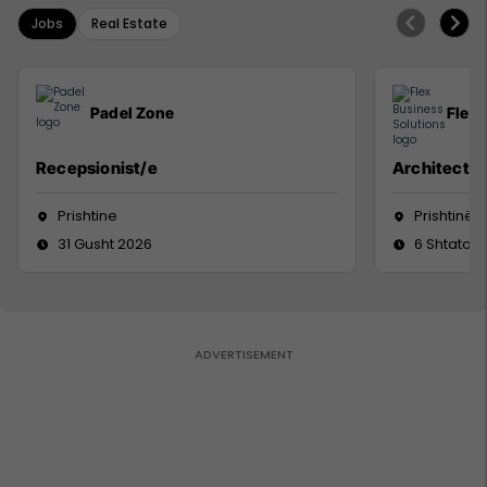
Jobs
Real Estate
Padel Zone
Flex 
Recepsionist/e
Architect
Prishtine
Prishtinë
31 Gusht 2026
6 Shtator 