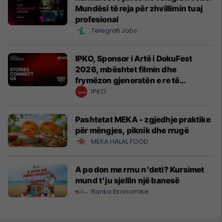
Mundësi të reja për zhvillimin tuaj
profesional
Telegrafi Jobs
IPKO, Sponsor i Artë i DokuFest
2026, mbështet filmin dhe
frymëzon gjeneratën e re të
krijuesve
IPKO
Pashtetat MEKA - zgjedhje praktike
për mëngjes, piknik dhe rrugë
MEKA HALAL FOOD
A po don me rrnu n’deti? Kursimet
mund t’ju sjellin një banesë
Banka Ekonomike