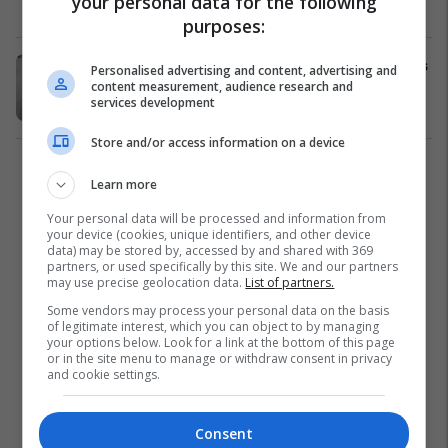
your personal data for the following
Yjet
22/11/2017
purposes:
Dokumentet e shkurorëzimit të Elvis
Personalised advertising and content, advertising and
Presleyt shiten për 22.5 mijë euro
content measurement, audience research and
services development
Yjet
13/11/2017
Store and/or access information on a device
1
Learn more
Your personal data will be processed and information from
your device (cookies, unique identifiers, and other device
data) may be stored by, accessed by and shared with 369
partners, or used specifically by this site. We and our partners
may use precise geolocation data.
List of partners.
Some vendors may process your personal data on the basis
of legitimate interest, which you can object to by managing
your options below. Look for a link at the bottom of this page
or in the site menu to manage or withdraw consent in privacy
and cookie settings.
Consent