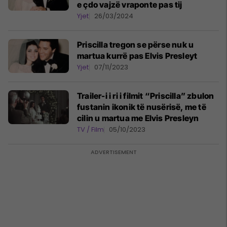
e çdo vajzë vraponte pas tij
Yjet
26/03/2024
Priscilla tregon se përse nuk u
martua kurrë pas Elvis Presleyt
Yjet
07/11/2023
Trailer-i i ri i filmit “Priscilla” zbulon
fustanin ikonik të nusërisë, me të
cilin u martua me Elvis Presleyn
TV / Film
05/10/2023