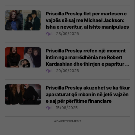
Priscilla Presley flet për martesën e
vajzës së saj me Michael Jackson:
Isha e neveritur, ai ishte manipulues
Yjet
23/09/2025
Priscilla Presley rrëfen një moment
intim nga marrëdhënia me Robert
Kardashian dhe thirrjen e papritur të
Elvis Presley
Yjet
20/09/2025
Priscilla Presley akuzohet se ka fikur
aparaturat që mbanin në jetë vajzën
e saj për përfitime financiare
Yjet
15/08/2025