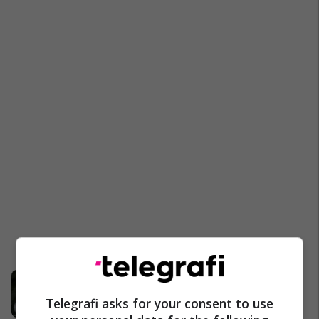
Njëzeteshtatë fotografi të rralla të
yjeve të famshëm, nga të cilat çdo
Telegrafi asks for your consent to use
shikues befasohet (Foto)