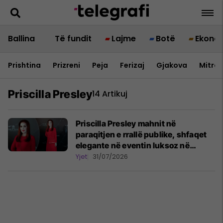
Ballina
Të fundit
Lajme
Botë
Ekono
Prishtina
Prizreni
Peja
Ferizaj
Gjakova
Mitrov
Priscilla Presley
14 Artikuj
Priscilla Presley mahnit në
paraqitjen e rrallë publike, shfaqet
elegante në eventin luksoz në
Majorka
Yjet
31/07/2026