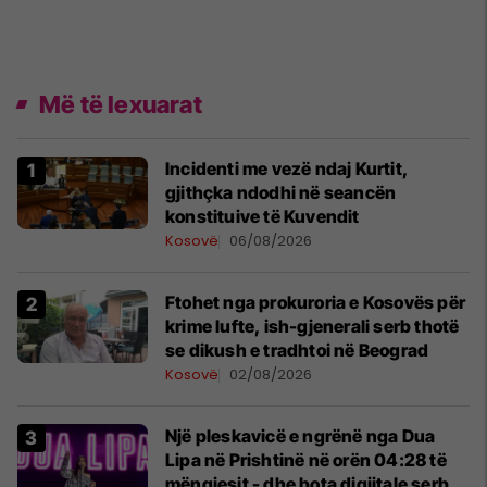
Më të lexuarat
Incidenti me vezë ndaj Kurtit,
gjithçka ndodhi në seancën
konstituive të Kuvendit
Kosovë
06/08/2026
Ftohet nga prokuroria e Kosovës për
krime lufte, ish-gjenerali serb thotë
se dikush e tradhtoi në Beograd
Kosovë
02/08/2026
Një pleskavicë e ngrënë nga Dua
Lipa në Prishtinë në orën 04:28 të
mëngjesit - dhe bota digjitale serbe