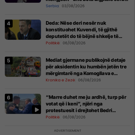
shpall gjendjen e luftës
Serbia
03/08/2026
Deda: Nëse deri nesër nuk
konstituohet Kuvendi, të gjithë
deputetët do të bëjnë shkelje të
rëndë kushtetuese
Politikë
06/08/2026
Mediat gjermane publikojnë detaje
për aksidentin ku humbën jetën tre
mërgimtarë nga Komogllava e
Ferizajt
Kronika e Zezë
06/08/2026
“Marre duhet me ju ardhë, turp për
votat që i keni”, njëri nga
protestuesit i drejtohet Bedri
Hamzës
Politikë
06/08/2026