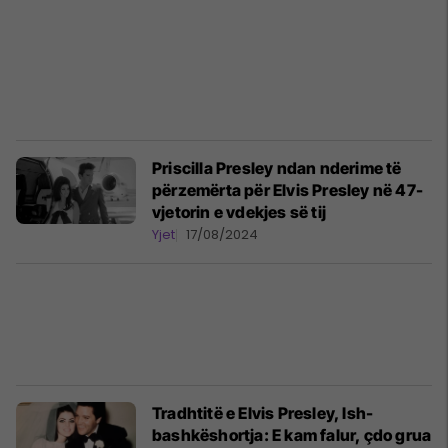
Priscilla Presley ndan nderime të
përzemërta për Elvis Presley në 47-
vjetorin e vdekjes së tij
Yjet
17/08/2024
Tradhtitë e Elvis Presley, Ish-
bashkëshortja: E kam falur, çdo grua