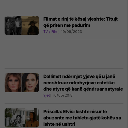
Filmat e rinj të kësaj vjeshte: Titujt
që priten me padurim
TV / Film
19/09/2023
Dallimet ndërmjet yjeve që u janë
nënshtruar ndërhyrjeve estetike
dhe atyre që kanë qëndruar natyrale
Yjet
16/05/2018
Priscilla: Elvisi kishte nisur të
abuzonte me tableta gjatë kohës sa
ishte në ushtri