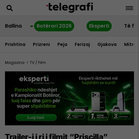
Ballina
Botërori 2026
Eksperti
Të fu
Prishtina
Prizreni
Peja
Ferizaj
Gjakova
Mitrov
Magazina
>
TV / Film
Trailer-i i ri i filmit “Priscilla”