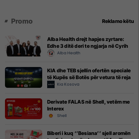
Promo
Reklamo këtu
Alba Health drejt hapjes zyrtare:
Edhe 3 ditë deri te ngjarja në Cyrih
Alba Health
KIA dhe TEB sjellin ofertën speciale
të Kupës së Botës për vetura të reja
Kia Kosova
Derivate FALAS në Shell, vetëm me
Interex
Shell
Biberi i kuq ‘’Besiana’’ sjell aromën