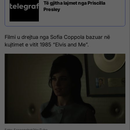
Të gjitha lajmet nga Priscilla
Presley
Filmi u drejtua nga Sofia Coppola bazuar në
kujtimet e vitit 1985 “Elvis and Me”.
Foto: Screenshot/YouTube