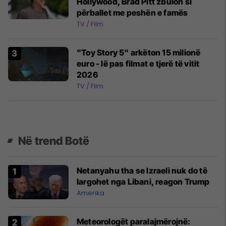
Hollywood, Brad Pitt zbulon si
përballet me peshën e famës
TV / Film
"Toy Story 5" arkëton 15 milionë
euro - lë pas filmat e tjerë të vitit
2026
TV / Film
Në trend Botë
Netanyahu tha se Izraeli nuk do të
largohet nga Libani, reagon Trump
Amerika
Meteorologët paralajmërojnë: