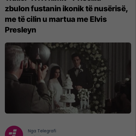
zbulon fustanin ikonik të nusërisë,
me të cilin u martua me Elvis
Presleyn
Nga
Telegrafi