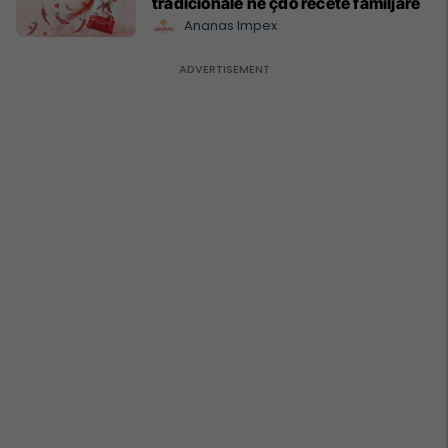
tradicionale në çdo recetë familjare
Ananas Impex