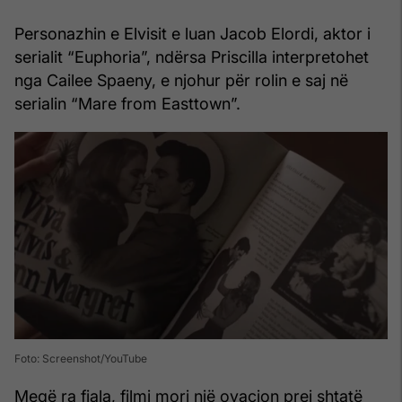
Personazhin e Elvisit e luan Jacob Elordi, aktor i
serialit “Euphoria”, ndërsa Priscilla interpretohet
nga Cailee Spaeny, e njohur për rolin e saj në
serialin “Mare from Easttown”.
Foto: Screenshot/YouTube
Meqë ra fjala, filmi mori një ovacion prej shtatë