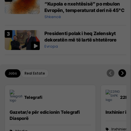
“Kupola e nxehtësisë” po mbulon
Evropën, temperaturat deri në 45°C
Shkencë
Presidenti polak i heq Zelenskyt
dekoratën më të lartë shtetërore
Evropa
Jobs
Real Estate
Telegrafi
22IN
Gazetar/e për edicionin Telegrafi
Inxhinier i 
Diasporë
Inxhinieri