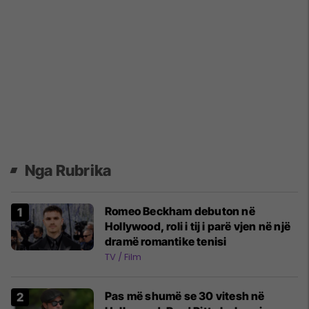
Nga Rubrika
Romeo Beckham debuton në
Hollywood, roli i tij i parë vjen në një
dramë romantike tenisi
TV / Film
Pas më shumë se 30 vitesh në