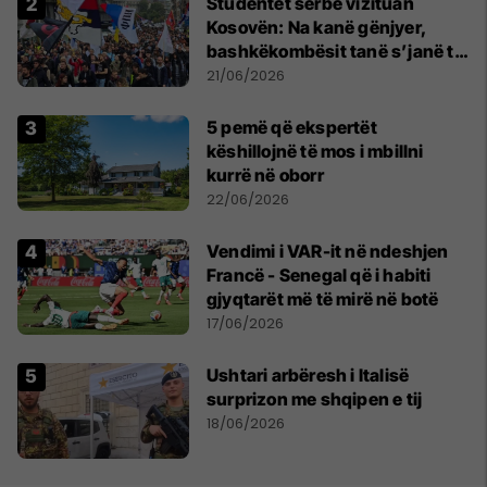
Studentët serbë vizituan
Kosovën: Na kanë gënjyer,
bashkëkombësit tanë s’janë të
shtypur
21/06/2026
5 pemë që ekspertët
këshillojnë të mos i mbillni
kurrë në oborr
22/06/2026
Vendimi i VAR-it në ndeshjen
Francë - Senegal që i habiti
gjyqtarët më të mirë në botë
17/06/2026
Ushtari arbëresh i Italisë
surprizon me shqipen e tij
18/06/2026