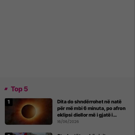
Top 5
Dita do shndërrohet në natë
për më mbi 6 minuta, po afron
eklipsi diellor më i gjatë i
shekullit të 21-të
16/06/2026