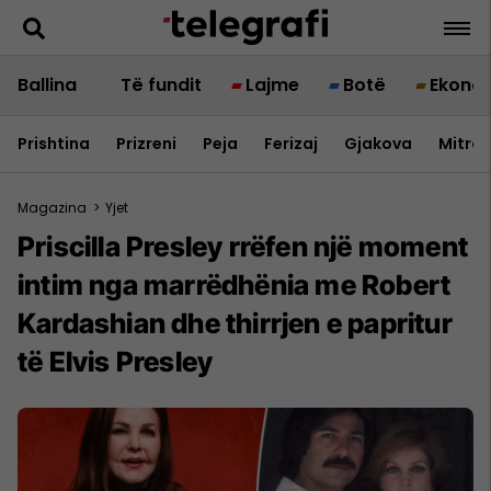
Ballina
Të fundit
Lajme
Botë
Ekono
Prishtina
Prizreni
Peja
Ferizaj
Gjakova
Mitrov
Magazina
>
Yjet
Priscilla Presley rrëfen një moment
intim nga marrëdhënia me Robert
Kardashian dhe thirrjen e papritur
të Elvis Presley