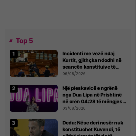
Top 5
Incidenti me vezë ndaj
Kurtit, gjithçka ndodhi në
seancën konstituive të
Kuvendit
06/08/2026
Një pleskavicë e ngrënë
nga Dua Lipa në Prishtinë
në orën 04:28 të mëngjesit
- dhe bota digjitale serbe
03/08/2026
shpall gjendjen e luftës
Deda: Nëse deri nesër nuk
konstituohet Kuvendi, të
gjithë deputetët do të