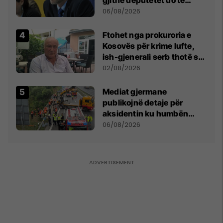
bëjnë shkelje të rëndë
06/08/2026
kushtetuese
Ftohet nga prokuroria e
Kosovës për krime lufte,
ish-gjenerali serb thotë se
dikush e tradhtoi në
02/08/2026
Beograd
Mediat gjermane
publikojnë detaje për
aksidentin ku humbën
jetën tre mërgimtarë nga
06/08/2026
Komogllava e Ferizajt