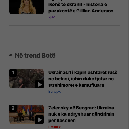
ikonë të ekranit - historia e
pazakontë e Gillian Anderson
Yjet
Në trend Botë
Ukrainasit i kapin ushtarët rusë
në befasi, ishin duke fjetur në
strehimoret e kamufluara
Evropa
Zelensky në Beograd: Ukraina
nuk e ka ndryshuar qëndrimin
për Kosovën
Politikë