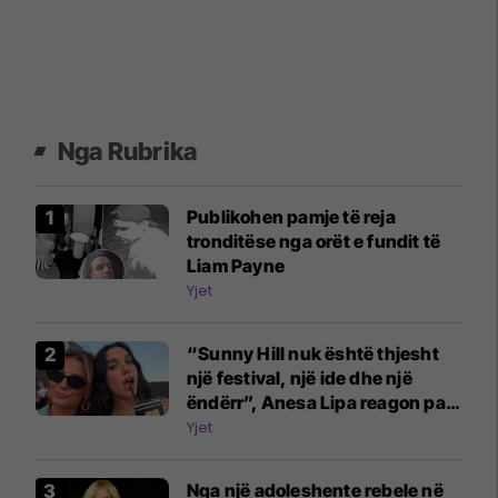
Nga Rubrika
Publikohen pamje të reja
tronditëse nga orët e fundit të
Liam Payne
Yjet
“Sunny Hill nuk është thjesht
një festival, një ide dhe një
ëndërr”, Anesa Lipa reagon pas
përfundimit
Yjet
Nga një adoleshente rebele në