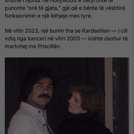
shumë i njohur në Hollywood e detyronte të
punonte “orë të gjata,” gjë që e bënte të vështirë
funksionimin e një lidhjeje mes tyre.
Në vitin 2023, një burim tha se Kardashian — i cili
vdiq nga kanceri në vitin 2003 — kishte dashur të
martohej me Priscillën.