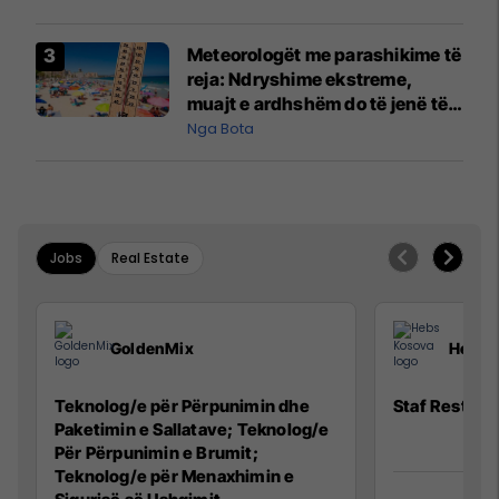
Meteorologët me parashikime të
reja: Ndryshime ekstreme,
muajt e ardhshëm do të jenë të
pazakontë
Nga Bota
Jobs
Real Estate
GoldenMix
Hebs 
Teknolog/e për Përpunimin dhe
Staf Restora
Paketimin e Sallatave; Teknolog/e
Për Përpunimin e Brumit;
Teknolog/e për Menaxhimin e