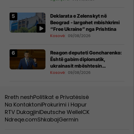
Deklarata e Zelenskyt në
Beograd - largohet mbishkrimi
“Free Ukraine” nga Prishtina
Kosovë
09/08/2026
Reagon deputeti Goncharenko:
Është gabim diplomatik,
ukrainasit mbështesin
pavarësinë e Kosovës
Kosovë
09/08/2026
Rreth nesh
Politikat e Privatësisë
Na Kontaktoni
Prokurimi i Hapur
RTV Dukagjini
Deutsche Welle
ICK
Ndreqe.com
Shkabaj
Germin