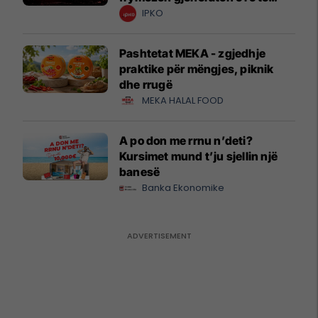
krijuesve
IPKO
Pashtetat MEKA - zgjedhje
praktike për mëngjes, piknik
dhe rrugë
MEKA HALAL FOOD
A po don me rrnu n’deti?
Kursimet mund t’ju sjellin një
banesë
Banka Ekonomike