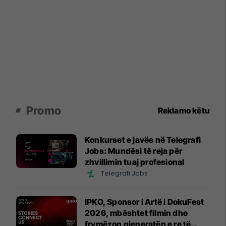
Promo
Reklamo këtu
Konkurset e javës në Telegrafi
Jobs: Mundësi të reja për
zhvillimin tuaj profesional
Telegrafi Jobs
IPKO, Sponsor i Artë i DokuFest
2026, mbështet filmin dhe
frymëzon gjeneratën e re të