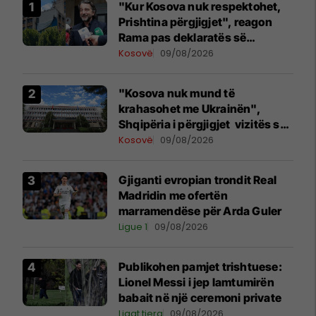
"Kur Kosova nuk respektohet,
Prishtina përgjigjet", reagon
Rama pas deklaratës së
Zelenskyt në Beograd
Kosovë
09/08/2026
"Kosova nuk mund të
krahasohet me Ukrainën",
Shqipëria i përgjigjet vizitës së
Zelenskyt në Serbi
Kosovë
09/08/2026
Gjiganti evropian trondit Real
Madridin me ofertën
marramendëse për Arda Guler
Ligue 1
09/08/2026
Publikohen pamjet trishtuese:
Lionel Messi i jep lamtumirën
babait në një ceremoni private
Ligat tjera
09/08/2026