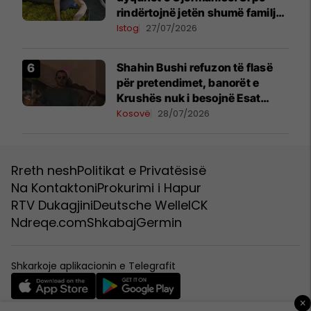
rindërtojnë jetën shumë familje
nga eksporti i bimëve mjekësore
Istog
27/07/2026
Shahin Bushi refuzon të flasë
për pretendimet, banorët e
Krushës nuk i besojnë Esat
Shalës
Kosovë
28/07/2026
Rreth nesh
Politikat e Privatësisë
Na Kontaktoni
Prokurimi i Hapur
RTV Dukagjini
Deutsche Welle
ICK
Ndreqe.com
Shkabaj
Germin
Shkarkoje aplikacionin e Telegrafit
×