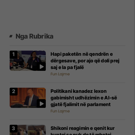
Nga Rubrika
Hapi paketën në qendrën e
dërgesave, por ajo që doli prej
saj e la pa fjalë
Fun Lajme
Politikani kanadez lexon
gabimisht udhëzimin e AI-së
gjatë fjalimit në parlament
Fun Lajme
Shikoni reagimin e qenit kur
kuptoi se nuk do të mbetej