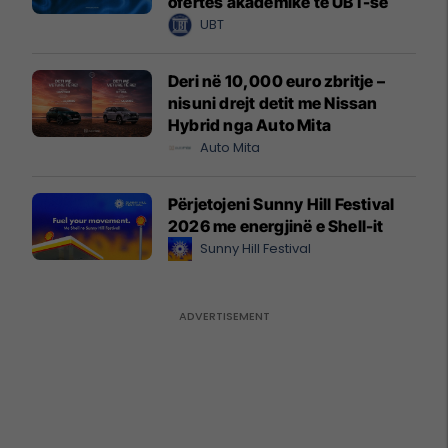
ofertës akademike të UBT-së
UBT
Deri në 10,000 euro zbritje –
nisuni drejt detit me Nissan
Hybrid nga Auto Mita
Auto Mita
Përjetojeni Sunny Hill Festival
2026 me energjinë e Shell-it
Sunny Hill Festival