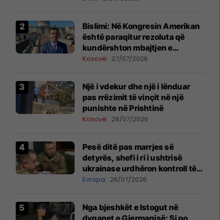
Bislimi: Në Kongresin Amerikan
është paraqitur rezoluta që
kundërshton mbajtjen e
Asamblesë Parlamentare të
Kosovë
27/07/2026
OSBE-së në Beograd
Një i vdekur dhe një i lënduar
pas rrëzimit të vinçit në një
punishte në Prishtinë
Kosovë
28/07/2026
Pesë ditë pas marrjes së
detyrës, shefi i ri i ushtrisë
ukrainase urdhëron kontroll të
madh
Evropa
26/07/2026
Nga bjeshkët e Istogut në
dyqanet e Gjermanisë: Si po