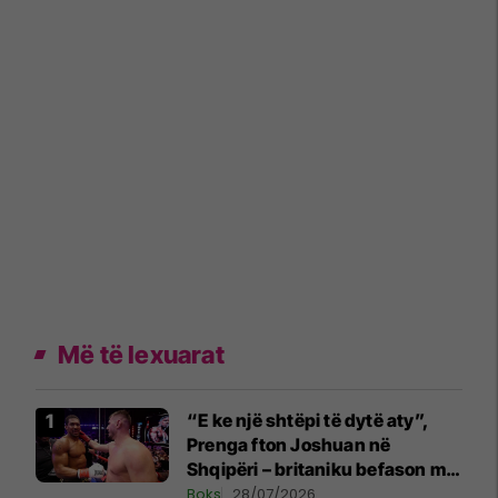
Më të lexuarat
“E ke një shtëpi të dytë aty”,
Prenga fton Joshuan në
Shqipëri – britaniku befason me
komentin
Boks
28/07/2026