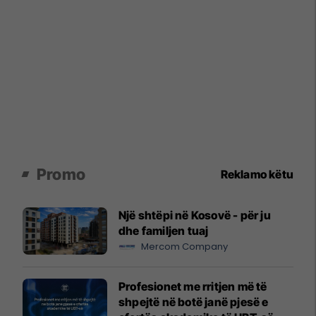
Promo
Reklamo këtu
Një shtëpi në Kosovë - për ju
dhe familjen tuaj
Mercom Company
Profesionet me rritjen më të
shpejtë në botë janë pjesë e