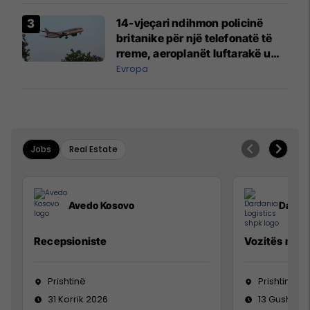
14-vjeçari ndihmon policinë
britanike për një telefonatë të
rreme, aeroplanët luftarakë u
ngritën në ajër për të
Evropa
interceptuar fluturaken e Qatar
Airways që po shkonte drejt
Mançesterit
Jobs
Real Estate
Avedo Kosovo
Dardan
Recepsioniste
Vozitës me K
Prishtinë
Prishtinë
31 Korrik 2026
13 Gusht 20