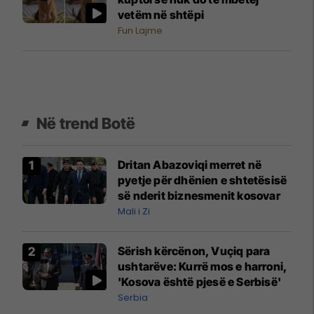
vetëm në shtëpi
Fun Lajme
Në trend Botë
Dritan Abazoviqi merret në
pyetje për dhënien e shtetësisë
së nderit biznesmenit kosovar
Mali i Zi
Sërish kërcënon, Vuçiq para
ushtarëve: Kurrë mos e harroni,
'Kosova është pjesë e Serbisë'
Serbia