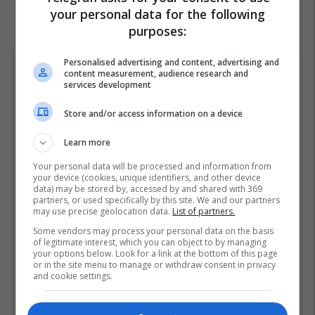
your personal data for the following
purposes:
Personalised advertising and content, advertising and
content measurement, audience research and
Top 5
services development
Rama: Shtëpia në "Rrugën
Store and/or access information on a device
A" është ndërtuar pa leje
dhe në pronë komunale
Learn more
22/07/2026
Your personal data will be processed and information from
your device (cookies, unique identifiers, and other device
data) may be stored by, accessed by and shared with 369
Mbappe rendit gjashtë
partners, or used specifically by this site. We and our partners
futbollistët më të mëdhenj
may use precise geolocation data.
List of partners.
në historinë e Kupës së
Some vendors may process your personal data on the basis
Botës, Messi mbetet i dyti
23/07/2026
of legitimate interest, which you can object to by managing
your options below. Look for a link at the bottom of this page
or in the site menu to manage or withdraw consent in privacy
Fjalët e para të Joshuas
and cookie settings.
pas fitores me nokaut ndaj
Kristian Prengës