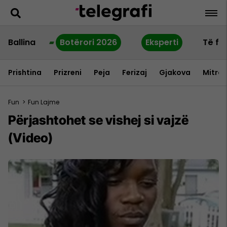
Ballina
Botërori 2026
Eksperti
Të fu
Prishtina
Prizreni
Peja
Ferizaj
Gjakova
Mitrov
Fun
>
Fun Lajme
Përjashtohet se vishej si vajzë
(Video)