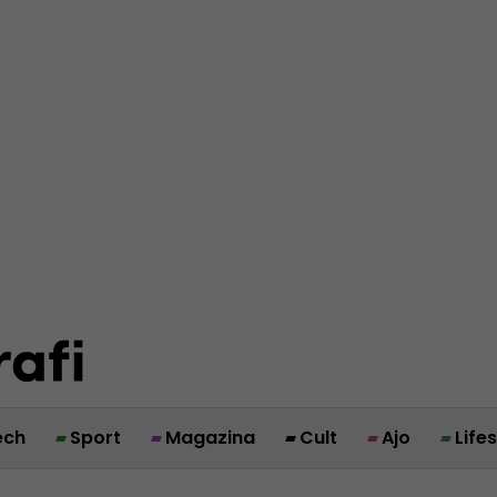
ech
Sport
Magazina
Cult
Ajo
Life