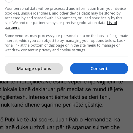
Your personal data will be processed and information from your device
(cookies, unique identifiers, and other device data) may be stored by,
accessed by and shared with 369 partners, or used specifically by this
site. We and our partners may use precise geolocation data.
List of
partners.
Some vendors may process your personal data on the basis of legitimate
interest, which you can object to by managing your options below. Look
for a link at the bottom of this page or in the site menu to manage or
withdraw consent in privacy and cookie settings.
e.com
Manage options
Consent
 e njerëzve besojnë se kjo fushatë kundër
uar të motoçikletave është vepër e një vigjilenti të
t lokale kanë deklaruar për mediat se mund të jetë
igjilentësh. Interesant është fakti se deri tani,
r nuk kanë dhënë sqarime për këtë çështje.
isë Publike të Jalisco-s, Juan Pablo Hernández, ka
et janë duke u zhvilluar për të sqaruar sulmet dhe