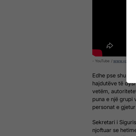
- YouTube
www.youtub
Edhe pse shumica
hajdutëve të dysh
vetëm, autoritete
puna e një grupi v
personat e gjetu
Sekretari i Sigur
njoftuar se hetim