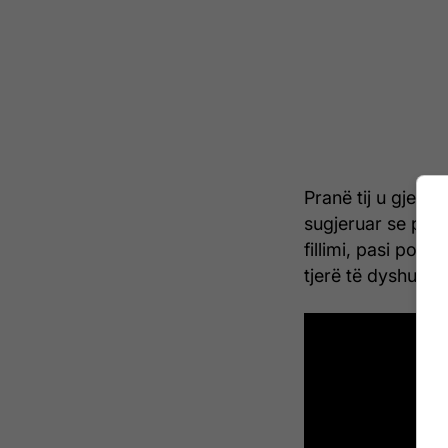
Pranë tij u gjet 
sugjeruar se perso
fillimi, pasi poli
tjerë të dyshuar s