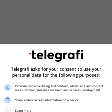
edhe një motoçikletë e dyshuar si e vjedhur, duke
ni i imobilizuar ishte një hajdut. Por ky ishte vetëm
cia që atëherë ka gjetur të paktën katër persona të
Telegrafi asks for your consent to use your
i hajdutë, të lidhur në shtylla ndriçimi.
personal data for the following purposes:
Personalised advertising and content, advertising and content
measurement, audience research and services development
Store and/or access information on a device
Learn more