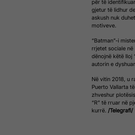
për të identifikua
gjetur të lidhur d
askush nuk duhet 
motiveve.
“Batman”-i miste
rrjetet sociale n
dënojnë këtë lloj
autorin e dyshuar
Në vitin 2018, u 
Puerto Vallarta t
zhveshur plotësis
“R” të rruar në p
kurrë.
/Telegrafi/