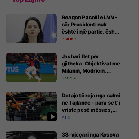
Reagon Pacolli e LVV-
së: Presidenti nuk
është i një partie, është
i Republikës
Politikë
Jashari flet për
gjithçka: Objektivat me
Milanin, Modricin,
minutat dhe ofertat
Serie A
nga Juventusi e
Atalanta
Detaje të reja nga sulmi
në Tajlandë - para se t’i
vriste pesë mësues,
nxënësi kishte vrarë
Azia
gjyshërit e tij
38-vjeçari nga Kosova