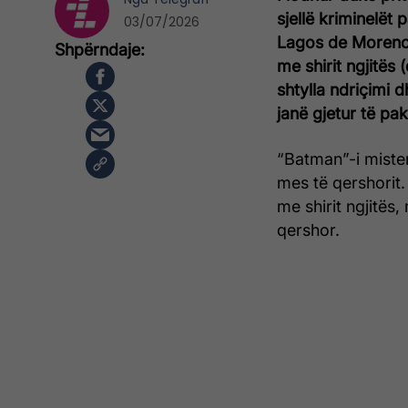
sjellë kriminelët 
03/07/2026
Lagos de Moreno, 
me shirit ngjitës
shtylla ndriçimi dh
janë gjetur të pa
“Batman”-i mister
mes të qershorit. 
me shirit ngjitës,
qershor.