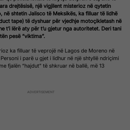
para drejtësisë, një vigjilent misterioz në qytetin
në shtetin Jalisco të Meksikës, ka filluar të lidhë
 (duct tape) të dyshuar për vjedhje motoçikletash në
e t’i lërë aty për t’u gjetur nga autoritetet. Deri tani
ktën pesë “viktima”.
ioz ka filluar të veprojë në Lagos de Moreno në
Personi i parë u gjet i lidhur në një shtyllë ndriçimi
 me fjalën “hajdut” të shkruar në ballë, më 13