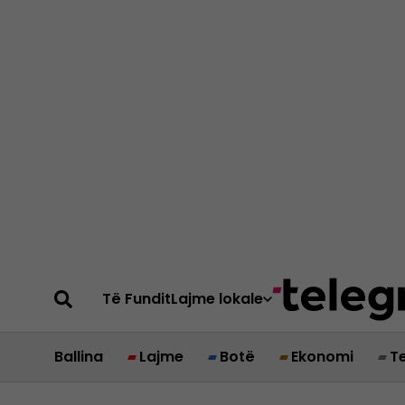
Të Fundit
Lajme lokale
Ballina
Lajme
Botë
Ekonomi
T