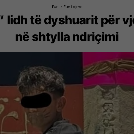
Fun
>
Fun Lajme
lidh të dyshuarit për v
në shtylla ndriçimi