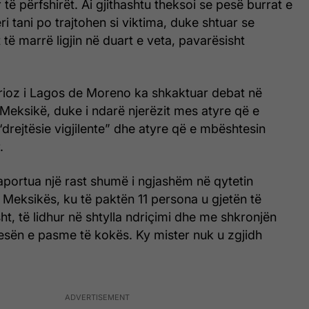
r të përfshirët. Ai gjithashtu theksoi se pesë burrat e
eri tani po trajtohen si viktima, duke shtuar se
të marrë ligjin në duart e veta, pavarësisht
rioz i Lagos de Moreno ka shkaktuar debat në
ë Meksikë, duke i ndarë njerëzit mes atyre që e
 “drejtësie vigjilente” dhe atyre që e mbështesin
.
raportua një rast shumë i ngjashëm në qytetin
ë Meksikës, ku të paktën 11 persona u gjetën të
ht, të lidhur në shtylla ndriçimi dhe me shkronjën
jesën e pasme të kokës. Ky mister nuk u zgjidh