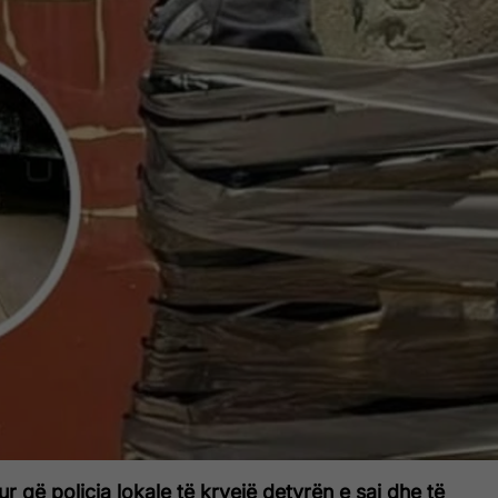
ur që policia lokale të kryejë detyrën e saj dhe të