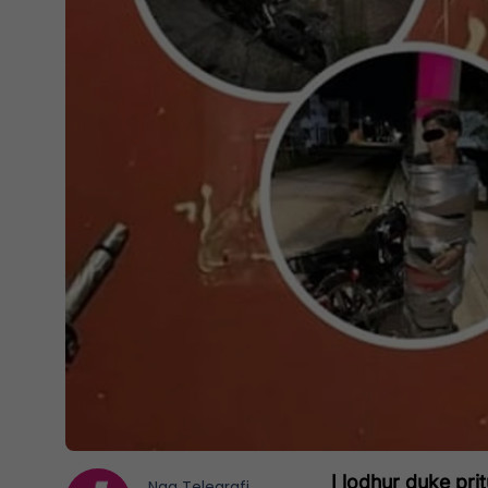
I lodhur duke prit
Nga
Telegrafi