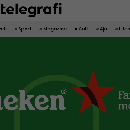
ech
Sport
Magazina
Cult
Ajo
Life