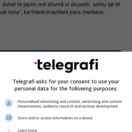
ë, duhet të japim më shumë si skuadër, ashtu që të
vat tona”, ka thënë braziliani para mediave.
Telegrafi asks for your consent to use your
personal data for the following purposes:
Personalised advertising and content, advertising and content
measurement, audience research and services development
Store and/or access information on a device
Learn more