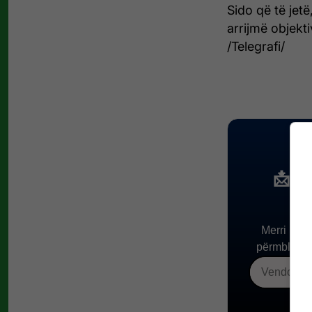
Sido që të jet
arrijmë objekti
/Telegrafi/