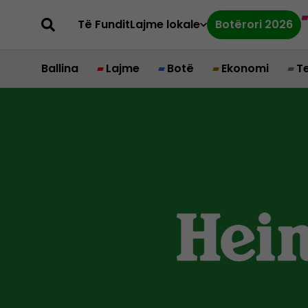
Të Fundit
Lajme lokale
Botërori 2026
Ballina
Lajme
Botë
Ekonomi
T