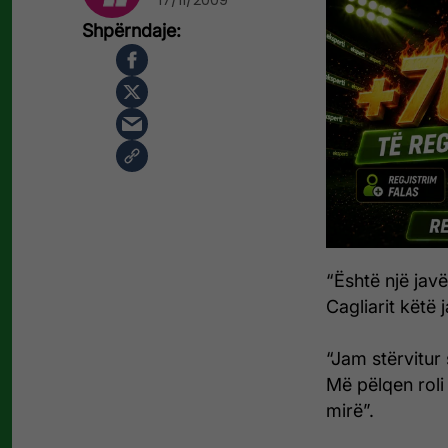
17/11/2009
“Është një jav
Cagliarit këtë
“Jam stërvitur 
Më pëlqen roli
mirë”.