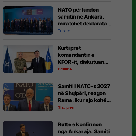
NATO përfundon
samitin në Ankara,
miratohet deklarata
me gjashtë pika
Turqia
Kurti pret
komandantin e
KFOR-it, diskutuan
sigurinë në Kosovë
Politikë
dhe bashkëpunimin
me NATO-n
Samiti i NATO-s 2027
në Shqipëri, reagon
Rama: Ikur ajo kohë
kur bëhej çfarë të
Shqipëri
donin të tjerët
Rutte e konfirmon
nga Ankaraja: Samiti