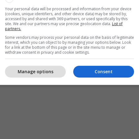
Your personal data will be processed and information from your device
(cookies, unique identifiers, and other device data) may be stored by,
accessed by and shared with 369 partners, or used specifically by this
site. We and our partners may use precise geolocation data.
List of
partners.
Some vendors may process your personal data on the basis of legitimate
interest, which you can object to by managing your options below. Look
for a link at the bottom of this page or in the site menu to manage or
withdraw consent in privacy and cookie settings.
Manage options
Consent