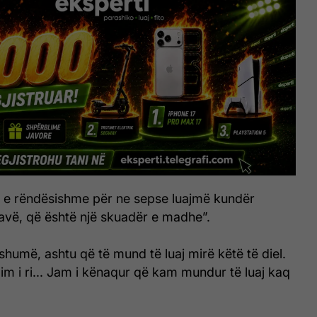
ë e rëndësishme për ne sepse luajmë kundër
 javë, që është një skuadër e madhe”.
shumë, ashtu që të mund të luaj mirë këtë të diel.
 im i ri... Jam i kënaqur që kam mundur të luaj kaq