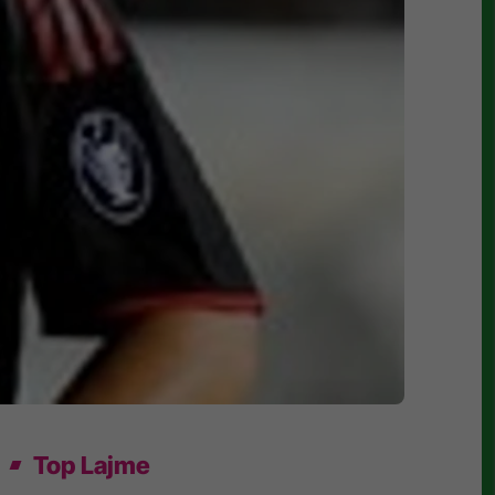
Top Lajme