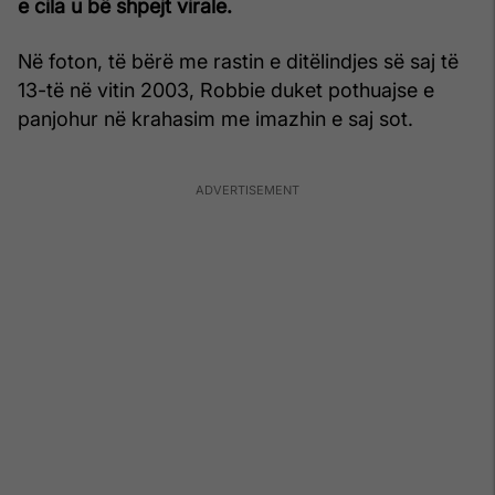
e cila u bë shpejt virale.
Në foton, të bërë me rastin e ditëlindjes së saj të
13-të në vitin 2003, Robbie duket pothuajse e
panjohur në krahasim me imazhin e saj sot.