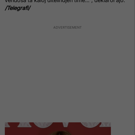
vendosa ta kaloj ditëlindjen time...", deklaroi ajo.
/Telegrafi/