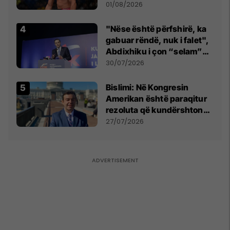
anti-shqiptare nga
01/08/2026
tribunat
"Nëse është përfshirë, ka
gabuar rëndë, nuk i falet",
Abdixhiku i çon “selam”
Përparim Ramës
30/07/2026
Bislimi: Në Kongresin
Amerikan është paraqitur
rezoluta që kundërshton
mbajtjen e Asamblesë
27/07/2026
Parlamentare të OSBE-së
në Beograd