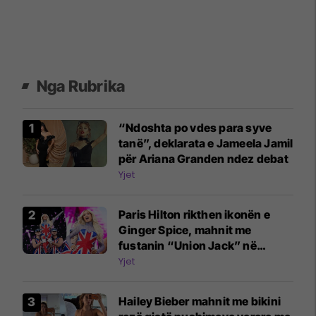
Nga Rubrika
“Ndoshta po vdes para syve
tanë”, deklarata e Jameela Jamil
për Ariana Granden ndez debat
Yjet
Paris Hilton rikthen ikonën e
Ginger Spice, mahnit me
fustanin “Union Jack” në
Brighton Pride
Yjet
Hailey Bieber mahnit me bikini