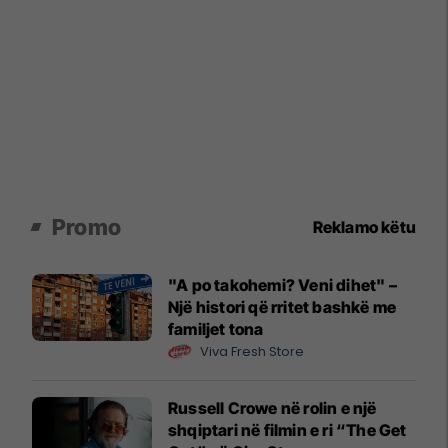
Promo
Reklamo këtu
"A po takohemi? Veni dihet" –
Një histori që rritet bashkë me
familjet tona
Viva Fresh Store
Russell Crowe në rolin e një
shqiptari në filmin e ri “The Get