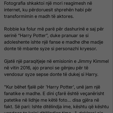
Fotografia shkaktoi një mori reagimesh në
internet, ku përdoruesit shprehën habi për
transformimin e madh të aktores.
Robbie ka folur më parë për dashurinë e saj për
serinë “Harry Potter”, duke pranuar se si
adoleshente ishte një fanse e madhe dhe madje
donte të mbante syze si personazhi kryesor.
Gjatë një paraqitjeje në emisionin e Jimmy Kimmel
në vitin 2016, ajo pranoi se gënjeu për të
vendosur syze sepse donte të dukej si Harry.
"Kur bëhet fjalë për 'Harry Potter', unë jam një
fanatike e madhe. E dini çfarë është veçanërisht
patetike në lidhje me këtë foto... disa gjëra në
fakt. Së pari: Ishte ditëlindja ime, kështu që kështu