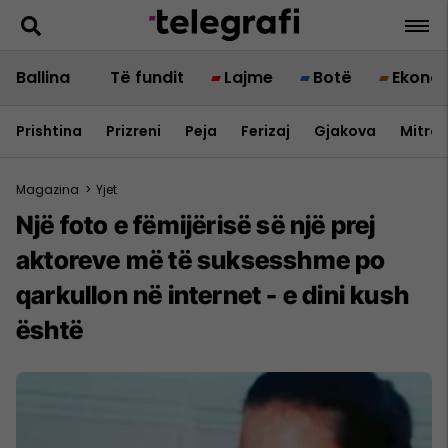
Ballina
Të fundit
Lajme
Botë
Ekono
Prishtina
Prizreni
Peja
Ferizaj
Gjakova
Mitrov
Magazina
>
Yjet
Një foto e fëmijërisë së një prej
aktoreve më të suksesshme po
qarkullon në internet - e dini kush
është