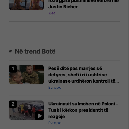
rozë gjatë pushimeve verore me
Justin Bieber
Yjet
Në trend Botë
Pesë ditë pas marrjes së
detyrës, shefi i ri i ushtrisë
ukrainase urdhëron kontroll të
madh
Evropa
Ukrainasit sulmohen në Poloni -
Tusk i kërkon presidentit të
reagojë
Evropa