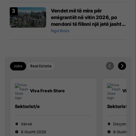
Vendet më të mira për
emigrantët në vitin 2026, po
mendoni të filloni një jetë jashtë
vendit?
Nga Bota
Jobs
Real Estate
Viva Fresh Store
Viva F
Sektorist/e
Sektorist/e
Xërxë
Deçan
8 Gusht 2026
8 Gusht 20