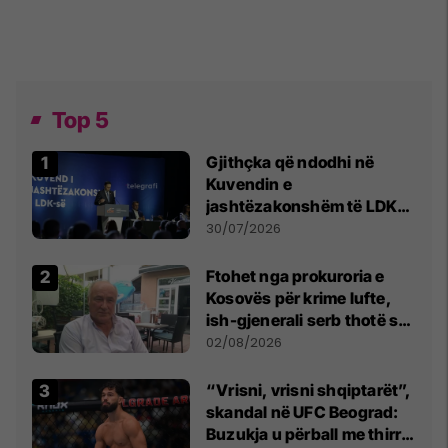
Top 5
Gjithçka që ndodhi në
Kuvendin e
jashtëzakonshëm të LDK-
së
30/07/2026
Ftohet nga prokuroria e
Kosovës për krime lufte,
ish-gjenerali serb thotë se
dikush e tradhtoi në
02/08/2026
Beograd
“Vrisni, vrisni shqiptarët”,
skandal në UFC Beograd:
Buzukja u përball me thirrje