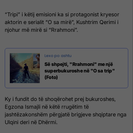
“Tripi” i këtij emisioni ka si protagonist kryesor
aktorin e serialit “O sa mirë”, Kushtrim Qerimi i
njohur më mirë si “Rrahmoni”.
Së shpejti, "Rrahmoni" me një
superbukuroshe në "O sa trip"
(Foto)
Ky i fundit do të shoqërohet prej bukuroshes,
Egzona Ismajli në këtë rrugëtim të
jashtëzakonshëm përgjatë brigjeve shqiptare nga
Ulqini deri në Dhërmi.