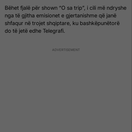
Bëhet fjalë për shown “O sa trip”, i cili më ndryshe
nga të gjitha emisionet e gjertanishme që janë
shfaqur në trojet shqiptare, ku bashkëpunëtorë
do të jetë edhe Telegrafi.