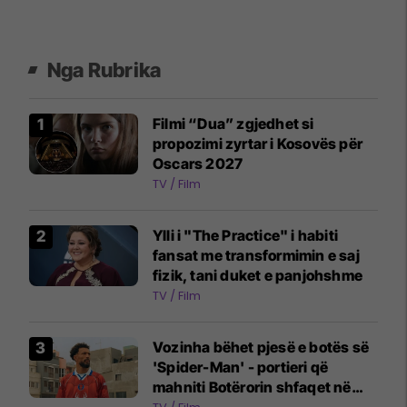
Nga Rubrika
Filmi “Dua” zgjedhet si
propozimi zyrtar i Kosovës për
Oscars 2027
TV / Film
Ylli i "The Practice" i habiti
fansat me transformimin e saj
fizik, tani duket e panjohshme
TV / Film
Vozinha bëhet pjesë e botës së
'Spider-Man' - portieri që
mahniti Botërorin shfaqet në
reklamën e filmit të ri