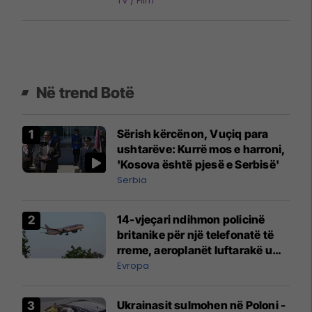
TV / Film
Në trend Botë
Sërish kërcënon, Vuçiq para
ushtarëve: Kurrë mos e harroni,
'Kosova është pjesë e Serbisë'
Serbia
14-vjeçari ndihmon policinë
britanike për një telefonatë të
rreme, aeroplanët luftarakë u
ngritën në ajër për të
Evropa
interceptuar fluturaken e Qatar
Airways që po shkonte drejt
Ukrainasit sulmohen në Poloni -
Mançesterit