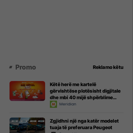
Promo
Reklamo këtu
Këtë herë me kartelë
gërvishtëse plotësisht digjitale
dhe mbi 40 mijë shpërblime
instant!
Meridian
Zgjidhni një nga katër modelet
tuaja të preferuara Peugeot