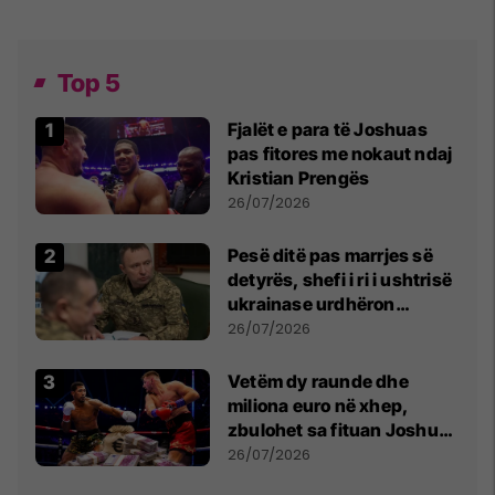
Top 5
Fjalët e para të Joshuas
pas fitores me nokaut ndaj
Kristian Prengës
26/07/2026
Pesë ditë pas marrjes së
detyrës, shefi i ri i ushtrisë
ukrainase urdhëron
kontroll të madh
26/07/2026
Vetëm dy raunde dhe
miliona euro në xhep,
zbulohet sa fituan Joshua
e Prenga
26/07/2026