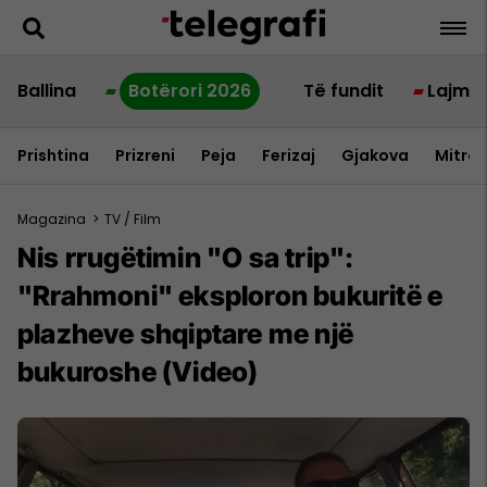
Ballina
Botërori 2026
Të fundit
Lajme
Prishtina
Prizreni
Peja
Ferizaj
Gjakova
Mitrov
Magazina
>
TV / Film
Nis rrugëtimin "O sa trip":
"Rrahmoni" eksploron bukuritë e
plazheve shqiptare me një
bukuroshe (Video)