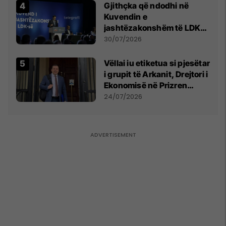
Gjithçka që ndodhi në
Kuvendin e
jashtëzakonshëm të LDK-
së
30/07/2026
Vëllai iu etiketua si pjesëtar
i grupit të Arkanit, Drejtori i
Ekonomisë në Prizren
mohon pretendimet
24/07/2026