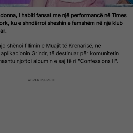
adonna, i habiti fansat me një performancë në Times
rk, ku e shndërroi sheshin e famshëm në një klub
ar.
jo shënoi fillimin e Muajit të Krenarisë, në
plikacionin Grindr, të destinuar për komunitetin
shtu njoftoi albumin e saj të ri "Confessions II".