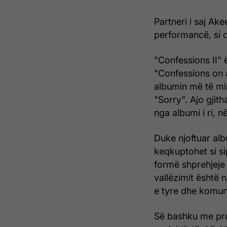
Partneri i saj Ak
performancë, si 
"Confessions II" ë
"Confessions on a
albumin më të mir
"Sorry". Ajo gji
nga albumi i ri, n
Duke njoftuar alb
keqkuptohet si si
formë shprehjeje a
vallëzimit është 
e tyre dhe komuni
Së bashku me pro