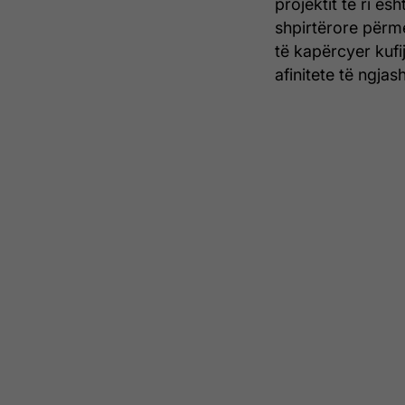
projektit të ri ës
shpirtërore përm
të kapërcyer kufi
afinitete të ngja