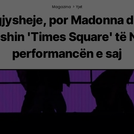
Magazina
>
Yjet
jysheje, por Madonna d
eshin 'Times Square' të
performancën e saj