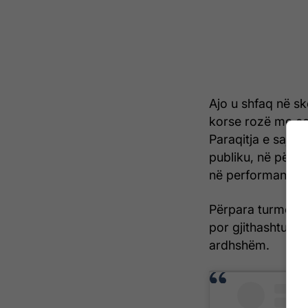
Ajo u shfaq në s
korse rozë me ço
Paraqitja e saj 
publiku, në përput
në performancat 
Përpara turmës s
por gjithashtu i p
ardhshëm.