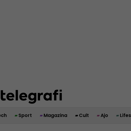
ech
Sport
Magazina
Cult
Ajo
Life