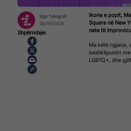
Ikona e popit, M
Nga
Telegrafi
Square në New Yo
05/06/2026
nate të improvizu
Me këtë ngjarje, a
bashkëpunim me a
LGBTQ+, dhe gjitha