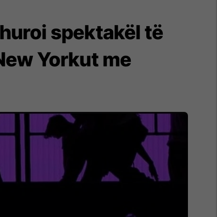
huroi spektakël të
 New Yorkut me