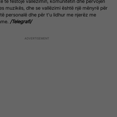
htë të festojë vallëzimin, komunitetin dhe përvojën
es muzikës, dhe se vallëzimi është një mënyrë për
jtë personalë dhe për t'u lidhur me njerëz me
shme.
/Telegrafi/