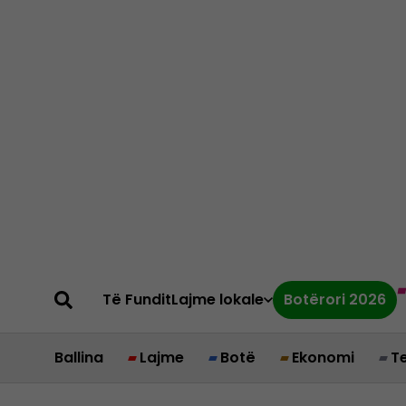
Të Fundit
Lajme lokale
Botërori 2026
Ballina
Lajme
Botë
Ekonomi
T