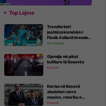
Top Lajme
Transferimi i
jashtëzakonshëm i
Fisnik Asllanit brenda
Bundesligës po bëhet
Bundesliga
gjithnjë e më konkret -
detajet e fundit
Gjendja në pikat
kufitare të Kosovës
Kosovë
Derisa në Kosovë
zbulohen varre
masive, retorika e
zyrtarëve serbë
Kosovë