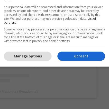
Your personal data will be processed and information from your device
(cookies, unique identifiers, and other device data) may be stored by,
accessed by and shared with 369 partners, or used specifically by this
site. We and our partners may use precise geolocation data.
List of
partners.
Some vendors may process your personal data on the basis of legitimate
interest, which you can object to by managing your options below. Look
for a link at the bottom of this page or in the site menu to manage or
withdraw consent in privacy and cookie settings.
 post on Instagram
Manage options
Consent
 by Madonna (@madonna)