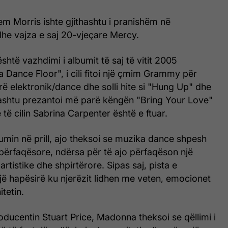
eem Morris ishte gjithashtu i pranishëm në
dhe vajza e saj 20-vjeçare Mercy.
shtë vazhdimi i albumit të saj të vitit 2005
 Dance Floor", i cili fitoi një çmim Grammy për
ë elektronik/dance dhe solli hite si "Hung Up" dhe
thashtu prezantoi më parë këngën "Bring Your Love"
ë të cilin Sabrina Carpenter është e ftuar.
umin në prill, ajo theksoi se muzika dance shpesh
përfaqësore, ndërsa për të ajo përfaqëson një
rtistike dhe shpirtërore. Sipas saj, pista e
një hapësirë ku njerëzit lidhen me veten, emocionet
tetin.
ducentin Stuart Price, Madonna theksoi se qëllimi i