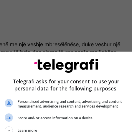
kenë me një veshje mbresëlënëse, duke veshur një
rape të larta dhe çizme të argjendta me lidhëse.
në skenë tërhoqi edhe një herë shumë vëmendje nga
hje me stilin e saj të dallueshëm që e ka kultivuar
e saj për vite me radhë.
Telegrafi asks for your consent to use your
personal data for the following purposes:
ë mbledhur, ajo performoi hitet e saj më të mëdha,
rezantoi publikut këngë të reja nga albumi i saj i
Personalised advertising and content, advertising and content
measurement, audience research and services development
Store and/or access information on a device
Learn more