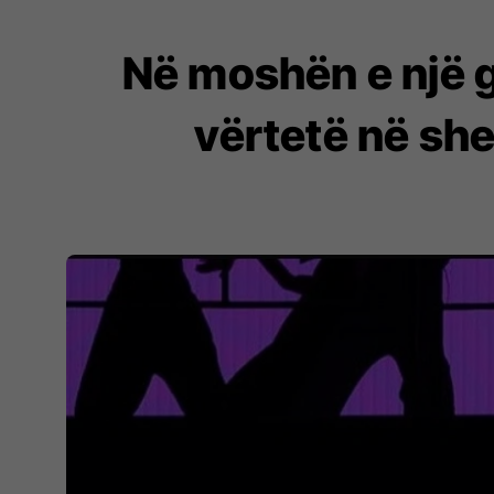
Në moshën e një g
vërtetë në sh