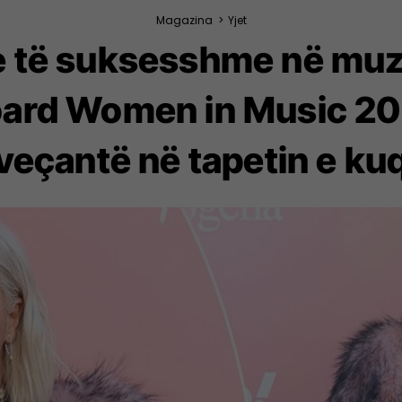
Magazina
>
Yjet
e të suksesshme në muz
oard Women in Music 20
veçantë në tapetin e ku