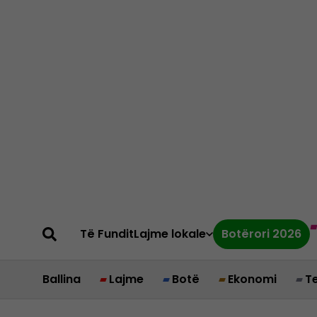
Të Fundit
Lajme lokale
Botërori 2026
Ballina
Lajme
Botë
Ekonomi
T