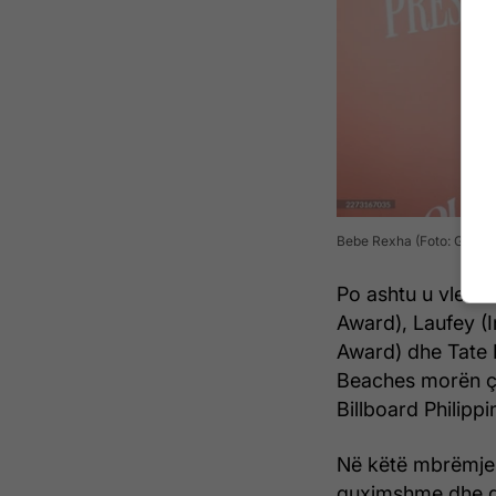
Bebe Rexha (Foto: Getty 
Po ashtu u vlerës
Award), Laufey (I
Award) dhe Tate
Beaches morën çm
Billboard Philipp
Në këtë mbrëmje,
guximshme dhe gl