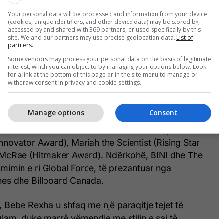
Your personal data will be processed and information from your device
(cookies, unique identifiers, and other device data) may be stored by,
accessed by and shared with 369 partners, or used specifically by this
site. We and our partners may use precise geolocation data.
List of
partners.
Some vendors may process your personal data on the basis of legitimate
interest, which you can object to by managing your options below. Look
for a link at the bottom of this page or in the site menu to manage or
withdraw consent in privacy and cookie settings.
Images)
Manage options
Consent
uan edhe Thalia (Icon Award), Kehlani (Impact
nnovator Award), Mariah the Scientist (Rising Star
 McRae (Hitmaker Award). Ndërkohë, BINI dhe The
imin e ri Global Force, të prezantuar nga
ines dhe Billboard Canada.
 Bebe Rexha u shfaq me një paraqitje tejet të
am, duke marrë vëmendje me stilin e saj të