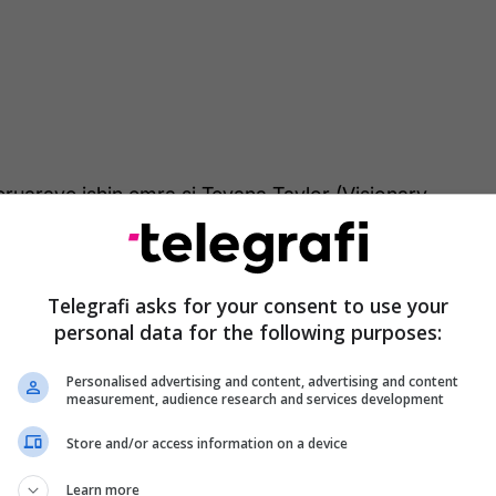
ruarave ishin emra si Teyana Taylor (Visionary
son (Breakthrough Award), si dhe zërat e projektit
ers’ HUNTR/X (Women of the Year Award).
Telegrafi asks for your consent to use your
personal data for the following purposes:
Personalised advertising and content, advertising and content
measurement, audience research and services development
Store and/or access information on a device
Learn more