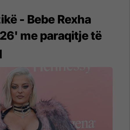
ikë - Bebe Rexha
26' me paraqitje të
q