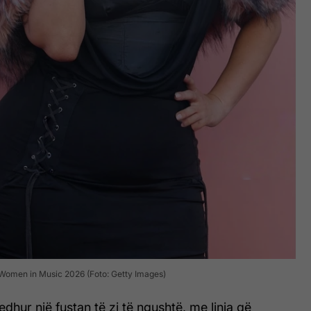
Women in Music 2026 (Foto: Getty Images)
jedhur një fustan të zi të ngushtë, me linja që