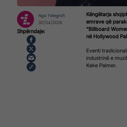
Këngëtarja shqip
Nga
Telegrafi
emrave që paraka
30/04/2026
“Billboard Women 
në Hollywood Pal
Eventi tradiciona
industrinë e muzi
Keke Palmer.