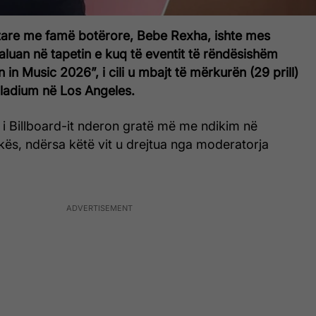
tare me famë botërore, Bebe Rexha, ishte mes
luan në tapetin e kuq të eventit të rëndësishëm
in Music 2026”, i cili u mbajt të mërkurën (29 prill)
ladium në Los Angeles.
l i Billboard-it nderon gratë më me ndikim në
kës, ndërsa këtë vit u drejtua nga moderatorja