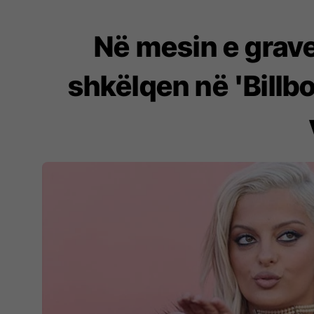
Në mesin e grav
shkëlqen në 'Billb