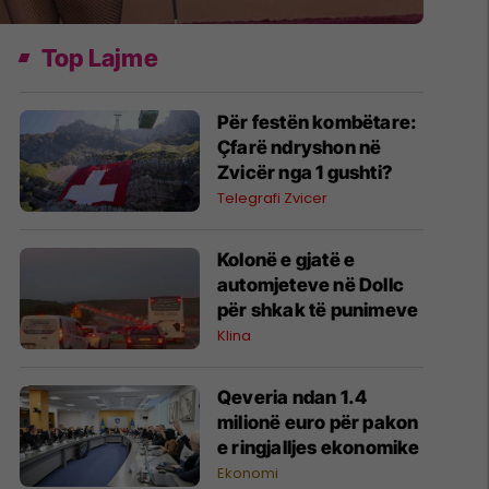
Top Lajme
Për festën kombëtare:
Çfarë ndryshon në
Zvicër nga 1 gushti?
Telegrafi Zvicer
​Kolonë e gjatë e
automjeteve në Dollc
për shkak të punimeve
Klina
Qeveria ndan 1.4
milionë euro për pakon
e ringjalljes ekonomike
Ekonomi