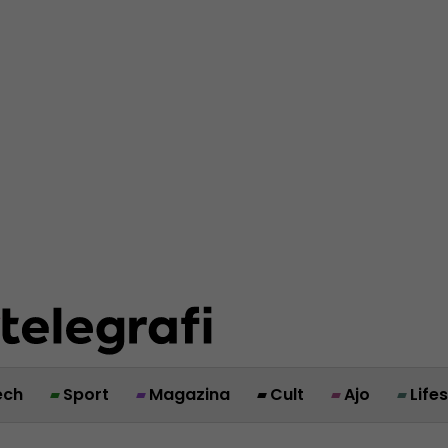
ech
Sport
Magazina
Cult
Ajo
Life