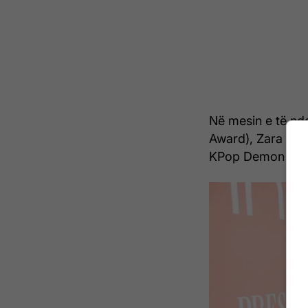
Në mesin e të nde
Award), Zara Lars
KPop Demon Hunt