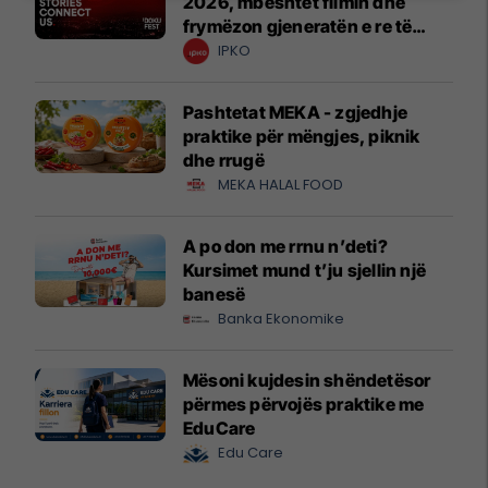
2026, mbështet filmin dhe
frymëzon gjeneratën e re të
krijuesve
IPKO
Pashtetat MEKA - zgjedhje
praktike për mëngjes, piknik
dhe rrugë
MEKA HALAL FOOD
A po don me rrnu n’deti?
Kursimet mund t’ju sjellin një
banesë
Banka Ekonomike
Mësoni kujdesin shëndetësor
përmes përvojës praktike me
EduCare
Edu Care