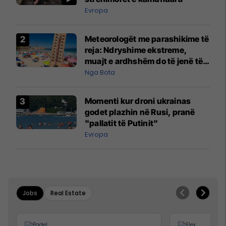
Evropa
Meteorologët me parashikime të
reja: Ndryshime ekstreme,
muajt e ardhshëm do të jenë të
pazakontë
Nga Bota
Momenti kur droni ukrainas
godet plazhin në Rusi, pranë
"pallatit të Putinit"
Evropa
Jobs
Real Estate