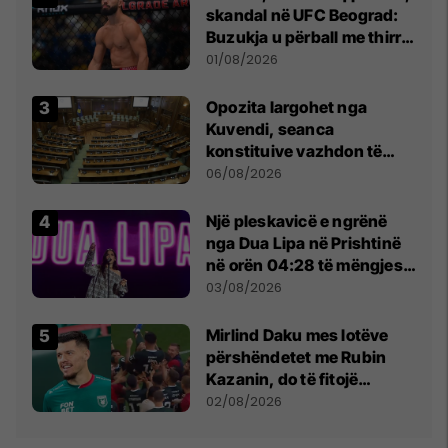
skandal në UFC Beograd:
Buzukja u përball me thirrje
anti-shqiptare nga
01/08/2026
tribunat
Opozita largohet nga
Kuvendi, seanca
konstituive vazhdon të
shtunën në orën 11:00
06/08/2026
Një pleskavicë e ngrënë
nga Dua Lipa në Prishtinë
në orën 04:28 të mëngjesit
- dhe bota digjitale serbe
03/08/2026
shpall gjendjen e luftës
Mirlind Daku mes lotëve
përshëndetet me Rubin
Kazanin, do të fitojë
miliona te Spartak Moska
02/08/2026