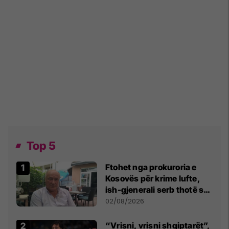
Top 5
Ftohet nga prokuroria e
Kosovës për krime lufte,
ish-gjenerali serb thotë se
dikush e tradhtoi në
02/08/2026
Beograd
“Vrisni, vrisni shqiptarët”,