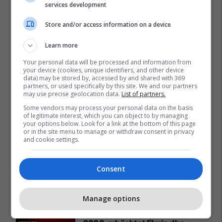
services development
Store and/or access information on a device
Learn more
Your personal data will be processed and information from
your device (cookies, unique identifiers, and other device
data) may be stored by, accessed by and shared with 369
partners, or used specifically by this site. We and our partners
may use precise geolocation data.
List of partners.
Some vendors may process your personal data on the basis
of legitimate interest, which you can object to by managing
your options below. Look for a link at the bottom of this page
or in the site menu to manage or withdraw consent in privacy
and cookie settings.
Consent
Promo
Reklamo këtu
Manage options
IPKO, Sponsor i Artë i DokuFest