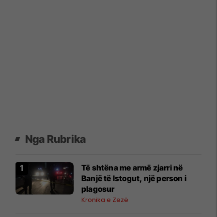
Nga Rubrika
Të shtëna me armë zjarri në
Banjë të Istogut, një person i
plagosur
Kronika e Zezë