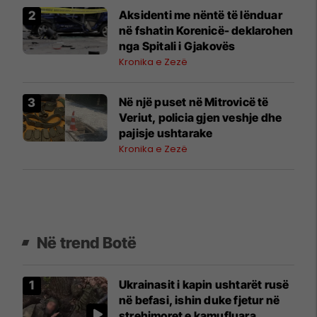
Aksidenti me nëntë të lënduar
në fshatin Korenicë- deklarohen
nga Spitali i Gjakovës
Kronika e Zezë
Në një puset në Mitrovicë të
Veriut, policia gjen veshje dhe
pajisje ushtarake
Kronika e Zezë
Në trend Botë
Ukrainasit i kapin ushtarët rusë
në befasi, ishin duke fjetur në
strehimoret e kamufluara