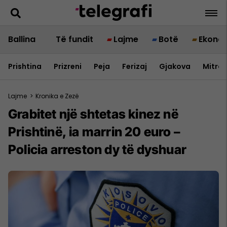
Ballina
Të fundit
Lajme
Botë
Ekono
Prishtina
Prizreni
Peja
Ferizaj
Gjakova
Mitrov
Lajme
>
Kronika e Zezë
Grabitet një shtetas kinez në
Prishtinë, ia marrin 20 euro –
Policia arreston dy të dyshuar