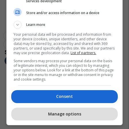
services development
Store and/or access information on a device
Learn more
Your personal data will be processed and information from
Tenis
Juan Martin Del Potro
French Open
your device (cookies, unique identifiers, and other device
data) may be stored by, accessed by and shared with 369
Dominic Thiem
Rafael Nadal
partners, or used specifically by this site. We and our partners
may use precise geolocation data.
List of partners.
Some vendors may process your personal data on the basis
of legitimate interest, which you can object to by managing
your options below. Look for a link at the bottom of this page
or in the site menu to manage or withdraw consent in privacy
and cookie settings.
Consent
Manage options