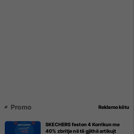
Promo
Reklamo këtu
SKECHERS feston 4 Korrikun me
40% zbritje në të gjithë artikujt