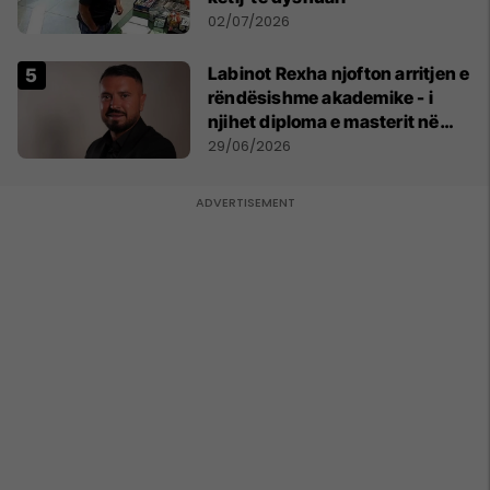
02/07/2026
Labinot Rexha njofton arritjen e
rëndësishme akademike - i
njihet diploma e masterit në
Psikologji në Zvicër
29/06/2026