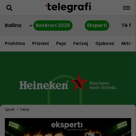
Ballina
Botërori 2026
Eksperti
Të fu
Prishtina
Prizreni
Peja
Ferizaj
Gjakova
Mitrov
Sport
>
Tenis