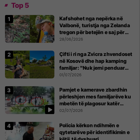
Top 5
Kafshohet nga nepërka në
Valbonë, turistja nga Zelanda
tregon për betejën e saj për
mbijetesë
28/06/2026
Çifti i ri nga Zvicra zhvendoset
në Kosovë dhe hap kamping
familjar: "Nuk jemi penduar
asnjë ditë"
01/07/2026
Pamjet e kamerave zbardhin
përleshjen mes familjarëve ku
mbetën të plagosur katër
persona
02/07/2026
Policia kërkon ndihmën e
qytetarëve për identifikimin e
këtij të dyshuari