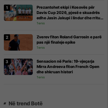
Prezantohet ekipi i Kosovës për
Davis Cup 2026, pjesë e skuadrës
edhe Jasin Jakupi i lindur dhe rritur
në Zvicër
Tenis
Zverev fiton Roland Garrosin e parë
pas një finaleje epike
Tenis
Sensacion në Paris: 19-vjeçarja
Mirra Andreeva fiton French Open
dhe shkruan histori
Tenis
Në trend Botë