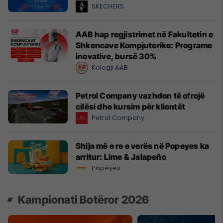
SKECHERS
AAB hap regjistrimet në Fakultetin e
Shkencave Kompjuterike: Programe
inovative, bursë 30%
Kolegji AAB
Petrol Company vazhdon të ofrojë
cilësi dhe kursim për klientët
Petrol Company
Shija më e re e verës në Popeyes ka
arritur: Lime & Jalapeño
Popeyes
Kampionati Botëror 2026