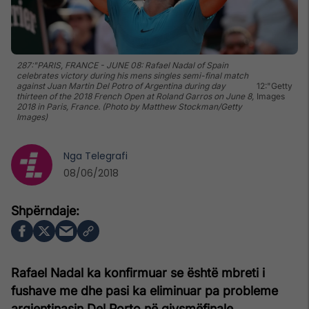
287:"PARIS, FRANCE - JUNE 08: Rafael Nadal of Spain
celebrates victory during his mens singles semi-final match
against Juan Martin Del Potro of Argentina during day
12:"Getty
thirteen of the 2018 French Open at Roland Garros on June 8,
Images
2018 in Paris, France. (Photo by Matthew Stockman/Getty
Images)
Nga
Telegrafi
08/06/2018
Rafael Nadal ka konfirmuar se është mbreti i
fushave me dhe pasi ka eliminuar pa probleme
argjentinasin Del Porto në gjysmëfinale.