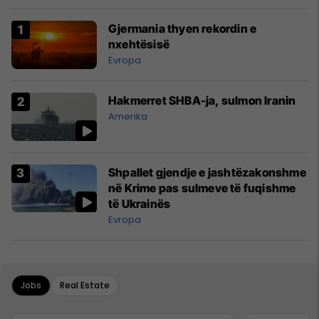
Gjermania thyen rekordin e
nxehtësisë
Evropa
Hakmerret SHBA-ja, sulmon Iranin
Amerika
Shpallet gjendje e jashtëzakonshme
në Krime pas sulmeve të fuqishme
të Ukrainës
Evropa
Jobs
Real Estate