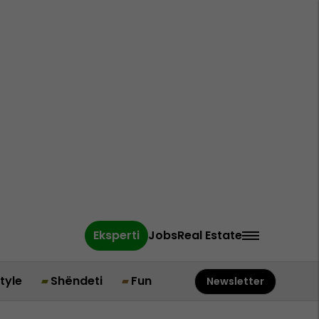
Eksperti
Jobs
Real Estate
style
Shëndeti
Fun
Newsletter