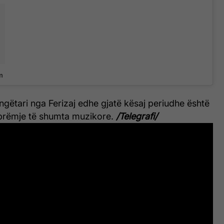
m
gëtari nga Ferizaj edhe gjatë kësaj periudhe është
brëmje të shumta muzikore.
/Telegrafi/