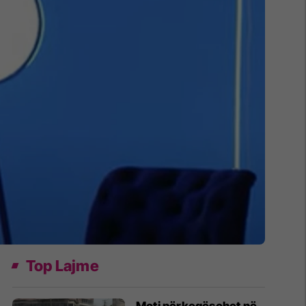
Top Lajme