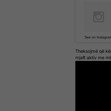
See on Instagra
Theksojmë që kën
mjaft aktiv me m