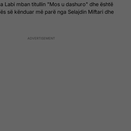
nga Labi mban titullin "Mos u dashuro" dhe është
ës së kënduar më parë nga Selajdin Miftari dhe