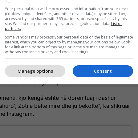
Your personal data will be processed and information from your device
(cookies, unique identifiers, and other device data) may be stored by,
accessed by and shared with 369 partners, or used specifically by this
site. We and our partners may use precise geolocation data.
List of
partners.
Some vendors may process your personal data on the basis of legitimate
interest, which you can object to by managing your options below. Look
for a link at the bottom of this page or in the site menu to manage or
withdraw consent in privacy and cookie settings.
Foto:
Manage options
Consent
shtë i shkruar nga Flora Gashi dhe Vullnet Neziri,
mi u mundësua nga Fatjon Miftari.
omenti, kjo këngë është në dorën tuaj i dashur
shuro', Zoti e bëftë mirë dhe ju bekoftë", ka shkruar
 në Instagram.