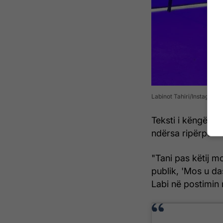
Labinot Tahiri/Instagram
Teksti i këngës ë
ndërsa ripërpuni
"Tani pas këtij m
publik, 'Mos u da
Labi në postimin