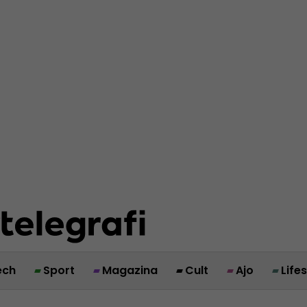
ech
Sport
Magazina
Cult
Ajo
Life