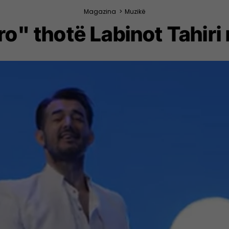
Magazina
>
Muzikë
o" thotë Labinot Tahiri 