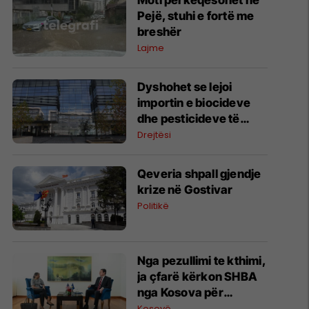
Moti përkeqësohet në
Pejë, stuhi e fortë me
breshër
Lajme
Dyshohet se lejoi
importin e biocideve
dhe pesticideve të
ndaluara, arrestohet
Drejtësi
një person në Prishtinë
Qeveria shpall gjendje
krize në Gostivar
Politikë
Nga pezullimi te kthimi,
ja çfarë kërkon SHBA
nga Kosova për
dialogun strategjik
Kosovë