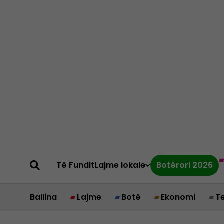
Të Fundit
Lajme lokale
Botërori 2026
Ballina
Lajme
Botë
Ekonomi
T