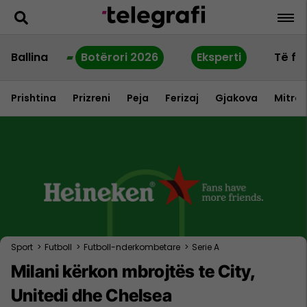
Ballina
Botërori 2026
Eksperti
Të fu
Prishtina
Prizreni
Peja
Ferizaj
Gjakova
Mitrov
Sport
>
Futboll
>
Futboll-nderkombetare
>
Serie A
Milani kërkon mbrojtës te City,
Unitedi dhe Chelsea