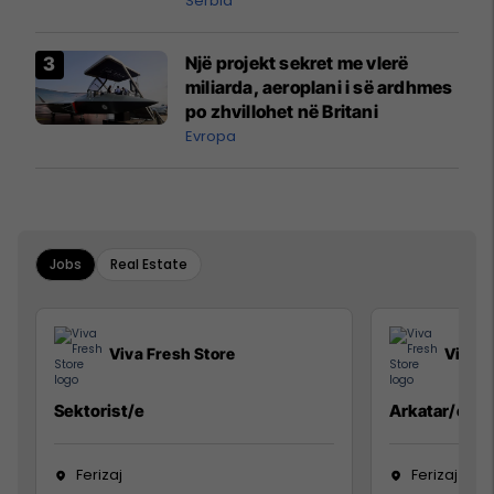
Serbia
Një projekt sekret me vlerë
miliarda, aeroplani i së ardhmes
po zhvillohet në Britani
Evropa
Jobs
Real Estate
Viva Fresh Store
Viva F
Sektorist/e
Arkatar/e
Ferizaj
Ferizaj