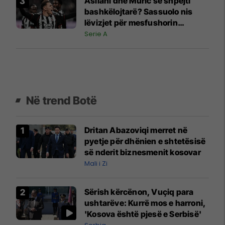
Asllani dhe Muric së shpejti
bashkëlojtarë? Sassuolo nis
lëvizjet për mesfushorin
shqiptar
Serie A
Në trend Botë
Dritan Abazoviqi merret në
pyetje për dhënien e shtetësisë
së nderit biznesmenit kosovar
Mali i Zi
Sërish kërcënon, Vuçiq para
ushtarëve: Kurrë mos e harroni,
'Kosova është pjesë e Serbisë'