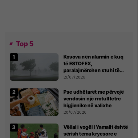
Top 5
Kosova nën alarmin e kuq
të ESTOFEX,
paralajmërohen stuhi të
fuqishme me breshër dhe
21/07/2026
erëra të forta
Pse udhëtarët me përvojë
vendosin një rrotull letre
higjienike në valixhe
20/07/2026
Vëllai i vogël i Yamalit është
sërish tema kryesore e