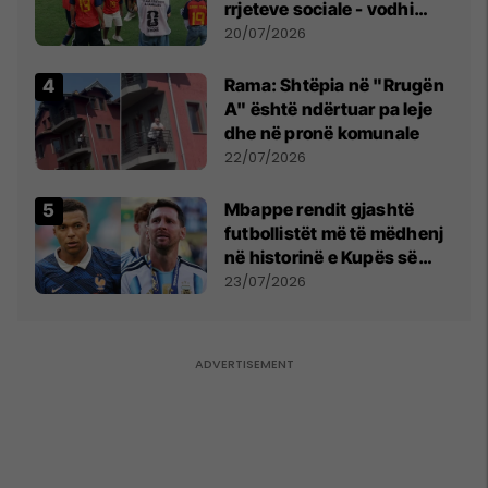
rrjeteve sociale - vodhi
vëmendjen pas finales së
20/07/2026
Kupës së Botës
Rama: Shtëpia në "Rrugën
A" është ndërtuar pa leje
dhe në pronë komunale
22/07/2026
Mbappe rendit gjashtë
futbollistët më të mëdhenj
në historinë e Kupës së
Botës, Messi mbetet i dyti
23/07/2026