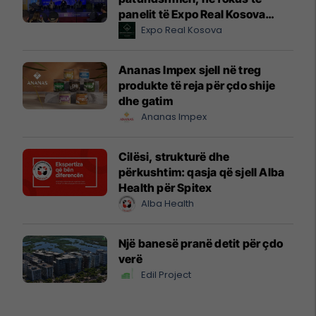
panelit të Expo Real Kosova
2026
Expo Real Kosova
Ananas Impex sjell në treg
produkte të reja për çdo shije
dhe gatim
Ananas Impex
Cilësi, strukturë dhe
përkushtim: qasja që sjell Alba
Health për Spitex
Alba Health
Një banesë pranë detit për çdo
verë
Edil Project