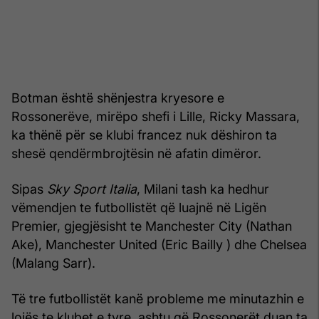
Botman është shënjestra kryesore e
Rossonerëve, mirëpo shefi i Lille, Ricky Massara,
ka thënë për se klubi francez nuk dëshiron ta
shesë qendërmbrojtësin në afatin dimëror.
Sipas
Sky Sport Italia
, Milani tash ka hedhur
vëmendjen te futbollistët që luajnë në Ligën
Premier, gjegjësisht te Manchester City (Nathan
Ake), Manchester United (Eric Bailly ) dhe Chelsea
(Malang Sarr).
Të tre futbollistët kanë probleme me minutazhin e
lojës te klubet e tyre, ashtu që Rossonerët duan ta