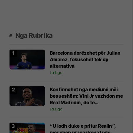
Nga Rubrika
Barcelona dorëzohet për Julian
Alvarez, fokusohet tek dy
alternativa
La Liga
Konfirmohet nga mediumi më i
besueshëm: Vini Jr vazhdon me
Real Madridin, do të
nënshkruajë për gjashtë vite
La Liga
“U lodh duke e pritur Realin”,
mësohen prapaskenat mbi