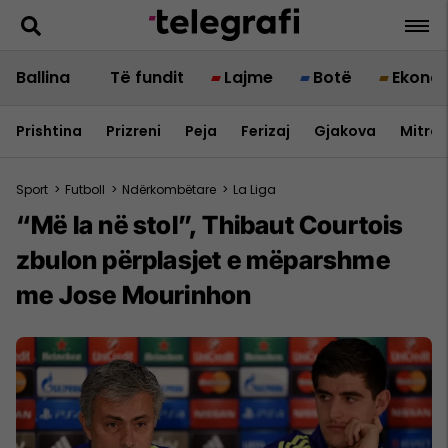
Ballina
Të fundit
Lajme
Botë
Ekono
Prishtina
Prizreni
Peja
Ferizaj
Gjakova
Mitrov
Sport
>
Futboll
>
Ndërkombëtare
>
La Liga
“Më la në stol”, Thibaut Courtois
zbulon përplasjet e mëparshme
me Jose Mourinhon