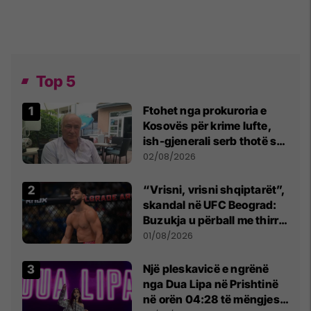
Top 5
Ftohet nga prokuroria e
Kosovës për krime lufte,
ish-gjenerali serb thotë se
dikush e tradhtoi në
02/08/2026
Beograd
“Vrisni, vrisni shqiptarët”,
skandal në UFC Beograd:
Buzukja u përball me thirrje
anti-shqiptare nga
01/08/2026
tribunat
Një pleskavicë e ngrënë
nga Dua Lipa në Prishtinë
në orën 04:28 të mëngjesit