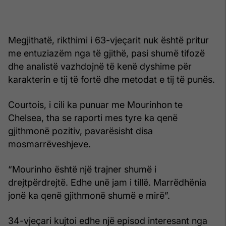
Megjithatë, rikthimi i 63-vjeçarit nuk është pritur
me entuziazëm nga të gjithë, pasi shumë tifozë
dhe analistë vazhdojnë të kenë dyshime për
karakterin e tij të fortë dhe metodat e tij të punës.
Courtois, i cili ka punuar me Mourinhon te
Chelsea, tha se raporti mes tyre ka qenë
gjithmonë pozitiv, pavarësisht disa
mosmarrëveshjeve.
“Mourinho është një trajner shumë i
drejtpërdrejtë. Edhe unë jam i tillë. Marrëdhënia
jonë ka qenë gjithmonë shumë e mirë”.
34-vjeçari kujtoi edhe një episod interesant nga