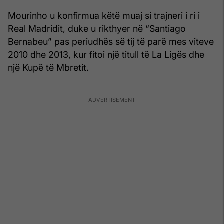
Mourinho u konfirmua këtë muaj si trajneri i ri i
Real Madridit, duke u rikthyer në “Santiago
Bernabeu” pas periudhës së tij të parë mes viteve
2010 dhe 2013, kur fitoi një titull të La Ligës dhe
një Kupë të Mbretit.