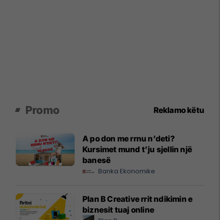
Promo
Reklamo këtu
A po don me rrnu n’deti?
Kursimet mund t’ju sjellin një
banesë
Banka Ekonomike
Plan B Creative rrit ndikimin e
biznesit tuaj online