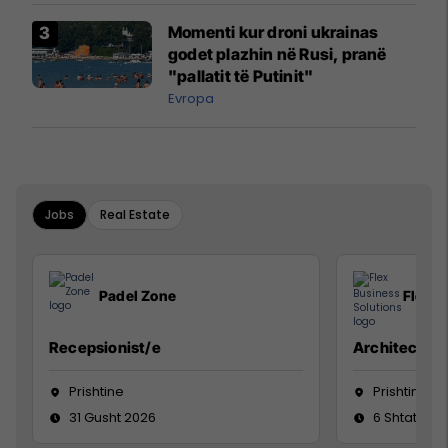
Momenti kur droni ukrainas
godet plazhin në Rusi, pranë
"pallatit të Putinit"
Evropa
Jobs
Real Estate
Padel Zone
Flex B
Recepsionist/e
Architect
Prishtine
Prishtinë
31 Gusht 2026
6 Shtator 2