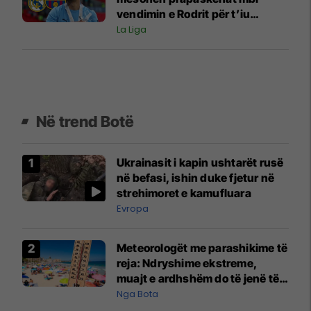
vendimin e Rodrit për t’iu
bashkuar Barcelonës
La Liga
Në trend Botë
Ukrainasit i kapin ushtarët rusë
në befasi, ishin duke fjetur në
strehimoret e kamufluara
Evropa
Meteorologët me parashikime të
reja: Ndryshime ekstreme,
muajt e ardhshëm do të jenë të
pazakontë
Nga Bota