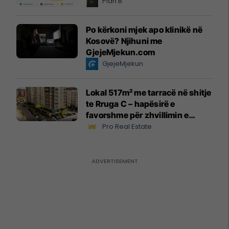
Plan B
Po kërkoni mjek apo klinikë në
Kosovë? Njihuni me
GjejeMjekun.com
GjejeMjekun
Lokal 517m² me tarracë në shitje
te Rruga C – hapësirë e
favorshme për zhvillimin e
biznesit #15796
Pro Real Estate