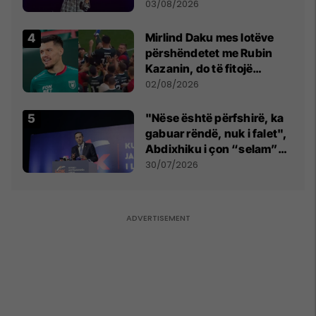
- dhe bota digjitale serbe
03/08/2026
shpall gjendjen e luftës
Mirlind Daku mes lotëve
përshëndetet me Rubin
Kazanin, do të fitojë
miliona te Spartak Moska
02/08/2026
"Nëse është përfshirë, ka
gabuar rëndë, nuk i falet",
Abdixhiku i çon “selam”
Përparim Ramës
30/07/2026