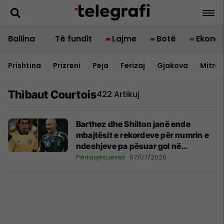
Ballina
Të fundit
Lajme
Botë
Ekono
Prishtina
Prizreni
Peja
Ferizaj
Gjakova
Mitrov
Thibaut Courtois
422 Artikuj
Barthez dhe Shilton janë ende
mbajtësit e rekordeve për numrin e
ndeshjeve pa pësuar gol në
kampionatet botërore
Përfaqësueset
07/07/2026