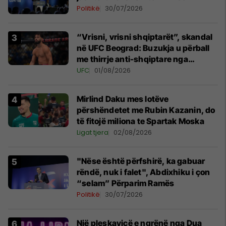
Politikë
30/07/2026
“Vrisni, vrisni shqiptarët”, skandal
në UFC Beograd: Buzukja u përball
me thirrje anti-shqiptare nga
tribunat
UFC
01/08/2026
Mirlind Daku mes lotëve
përshëndetet me Rubin Kazanin, do
të fitojë miliona te Spartak Moska
Ligat tjera
02/08/2026
"Nëse është përfshirë, ka gabuar
rëndë, nuk i falet", Abdixhiku i çon
“selam” Përparim Ramës
Politikë
30/07/2026
Një pleskavicë e ngrënë nga Dua