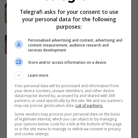
Tensione te Reali, Courtois i kërkon
Telegrafi asks for your consent to use
Arbeloas ta qortojë yllin e skuadrës
your personal data for the following
La Liga
01/02/2026
purposes:
Veprim prej kampioni: Gjesti
Personalised advertising and content, advertising and
fantastik i Courtois ndaj portierit të
content measurement, audience research and
services development
Benficës ka pushtuar rrjetet sociale
Liga e Kampionëve
29/01/2026
Store and/or access information on a device
Learn more
1
Your personal data will be processed and information from
your device (cookies, unique identifiers, and other device
data) may be stored by, accessed by and shared with 369
partners, or used specifically by this site. We and our partners
may use precise geolocation data.
List of partners.
Some vendors may process your personal data on the basis
of legitimate interest, which you can object to by managing
your options below. Look for a link at the bottom of this page
or in the site menu to manage or withdraw consent in privacy
and cookie settings.