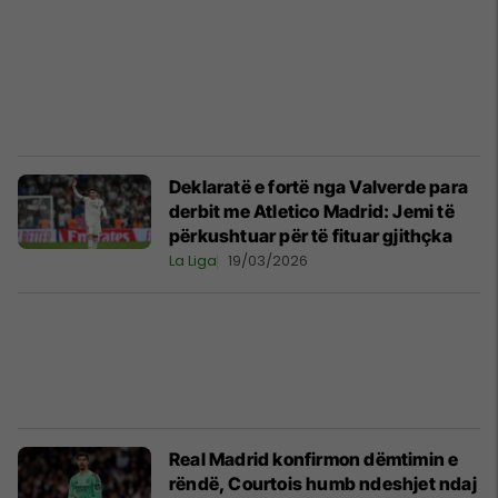
Deklaratë e fortë nga Valverde para
derbit me Atletico Madrid: Jemi të
përkushtuar për të fituar gjithçka
La Liga
19/03/2026
Real Madrid konfirmon dëmtimin e
rëndë, Courtois humb ndeshjet ndaj