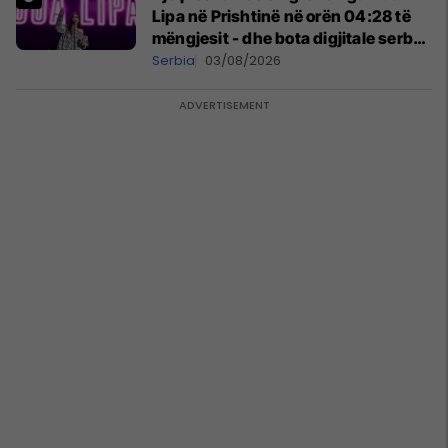
Lipa në Prishtinë në orën 04:28 të
mëngjesit - dhe bota digjitale serbe
shpall gjendjen e luftës
Serbia
03/08/2026