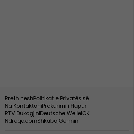
Rreth nesh
Politikat e Privatësisë
Na Kontaktoni
Prokurimi i Hapur
RTV Dukagjini
Deutsche Welle
ICK
Ndreqe.com
Shkabaj
Germin