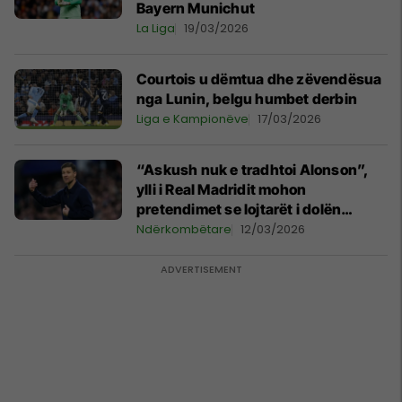
Bayern Munichut
La Liga
19/03/2026
Courtois u dëmtua dhe zëvendësua
nga Lunin, belgu humbet derbin
Liga e Kampionëve
17/03/2026
“Askush nuk e tradhtoi Alonson”,
ylli i Real Madridit mohon
pretendimet se lojtarët i dolën
kundër trajnerit
Ndërkombëtare
12/03/2026