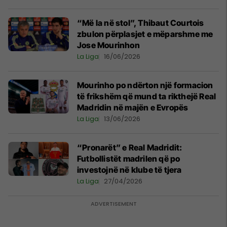
“Më la në stol”, Thibaut Courtois
zbulon përplasjet e mëparshme me
Jose Mourinhon
La Liga
16/06/2026
Mourinho po ndërton një formacion
të frikshëm që mund ta rikthejë Real
Madridin në majën e Evropës
La Liga
13/06/2026
“Pronarët” e Real Madridit:
Futbollistët madrilen që po
investojnë në klube të tjera
La Liga
27/04/2026