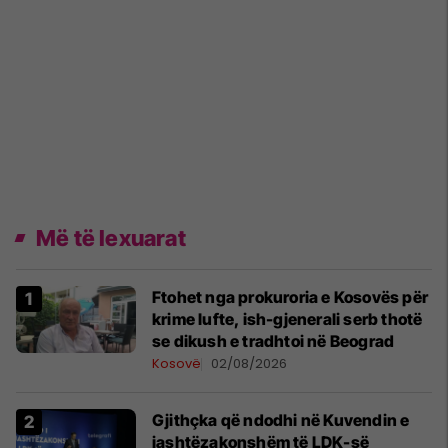
Më të lexuarat
Ftohet nga prokuroria e Kosovës për
krime lufte, ish-gjenerali serb thotë
se dikush e tradhtoi në Beograd
Kosovë
02/08/2026
Gjithçka që ndodhi në Kuvendin e
jashtëzakonshëm të LDK-së