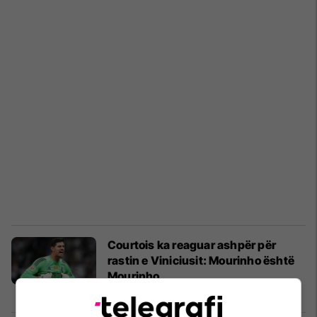
Courtois ka reaguar ashpër për
rastin e Viniciusit: Mourinho është
Mourinho
Liga e Kampionëve
24/02/2026