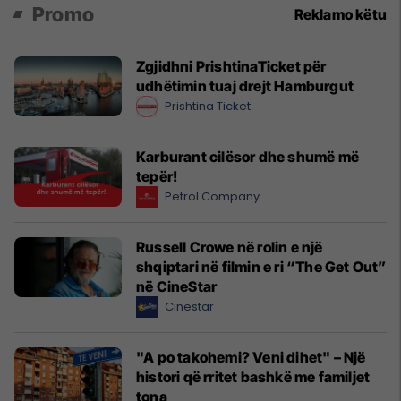
Promo
Reklamo këtu
Zgjidhni PrishtinaTicket për
udhëtimin tuaj drejt Hamburgut
Prishtina Ticket
Karburant cilësor dhe shumë më
tepër!
Petrol Company
Russell Crowe në rolin e një
shqiptari në filmin e ri “The Get Out”
në CineStar
Cinestar
"A po takohemi? Veni dihet" – Një
histori që rritet bashkë me familjet
tona