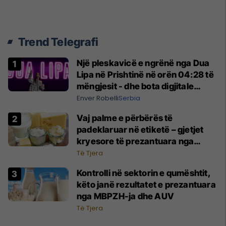
Trend Telegrafi
Një pleskavicë e ngrënë nga Dua
Lipa në Prishtinë në orën 04:28 të
mëngjesit - dhe bota digjitale
serbe shpall gjendjen e luftës
Enver Robelli
Serbia
Vaj palme e përbërës të
padeklaruar në etiketë – gjetjet
kryesore të prezantuara nga
AUV-i pas kontrollit në sektorin e
Të Tjera
qumështit
Kontrolli në sektorin e qumështit,
këto janë rezultatet e prezantuara
nga MBPZH-ja dhe AUV
Të Tjera