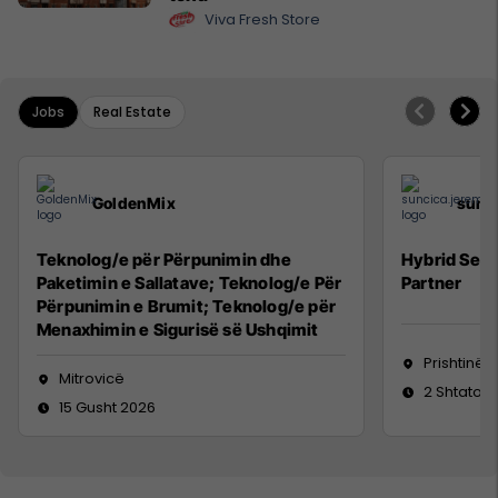
Viva Fresh Store
Jobs
Real Estate
GoldenMix
sunc
Teknolog/e për Përpunimin dhe
Hybrid Seni
Paketimin e Sallatave; Teknolog/e Për
Partner
Përpunimin e Brumit; Teknolog/e për
Menaxhimin e Sigurisë së Ushqimit
Prishtinë
Mitrovicë
2 Shtator 
15 Gusht 2026