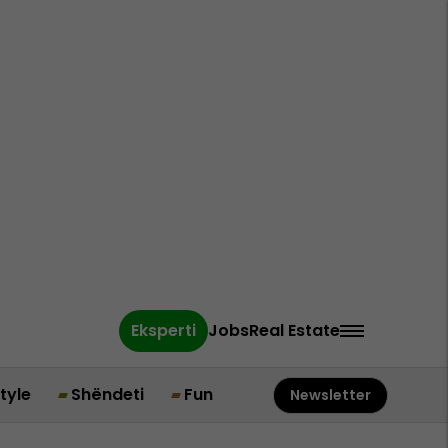
Eksperti
Jobs
Real Estate
style
Shëndeti
Fun
Newsletter