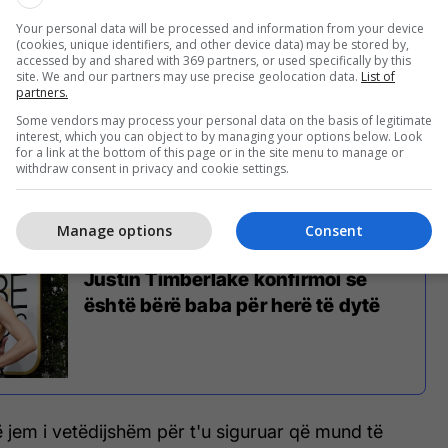
Your personal data will be processed and information from your device
(cookies, unique identifiers, and other device data) may be stored by,
accessed by and shared with 369 partners, or used specifically by this
site. We and our partners may use precise geolocation data.
List of
sica Biel (Foto: Getty Images)
partners.
Some vendors may process your personal data on the basis of legitimate
imberlake tregoi se ai dhe gruaja e tij, Jessica Biel,
interest, which you can object to by managing your options below. Look
for a link at the bottom of this page or in the site menu to manage or
ga vëmendja e publikut dhe përpiqen t’u japin atyre
withdraw consent in privacy and cookie settings.
Manage options
Consent
Justin Timberlake konfirmoi se
është bërë baba për herë të dytë
 jem i vetëdijshëm për t'u siguruar që mund të