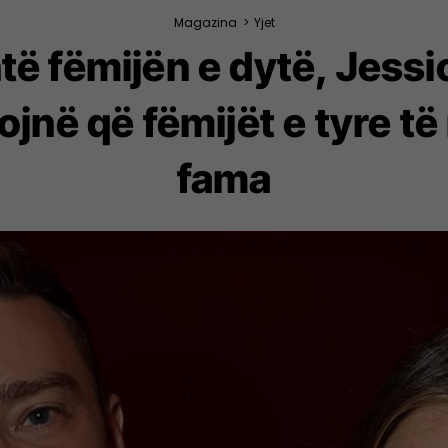
Magazina
>
Yjet
të fëmijën e dytë, Jessic
ojnë që fëmijët e tyre t
fama