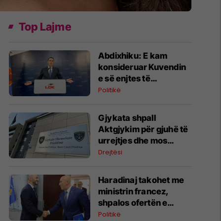
Top Lajme
Abdixhiku: E kam
konsideruar Kuvendin
e së enjtes të
panevojshëm, të
Politikë
pakohë, të pavend
Gjykata shpall
Aktgjykim për gjuhë të
urrejtjes dhe mos
durim të grupeve
Drejtësi
fetare
Haradinaj takohet me
ministrin francez,
shpalos ofertën e
Aleancës për krijimin e
Politikë