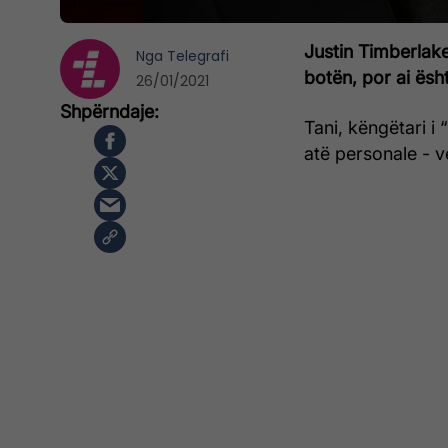
Justin Timberlake
Nga
Telegrafi
botën, por ai ësht
26/01/2021
Tani, këngëtari i 
atë personale - ve