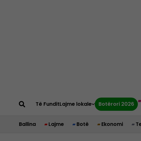
Të Fundit
Lajme lokale
Botërori 2026
Ballina
Lajme
Botë
Ekonomi
T