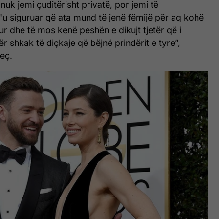
nuk jemi çuditërisht privatë, por jemi të
'u siguruar që ata mund të jenë fëmijë për aq kohë
ur dhe të mos kenë peshën e dikujt tjetër që i
ër shkak të diçkaje që bëjnë prindërit e tyre”,
eç.