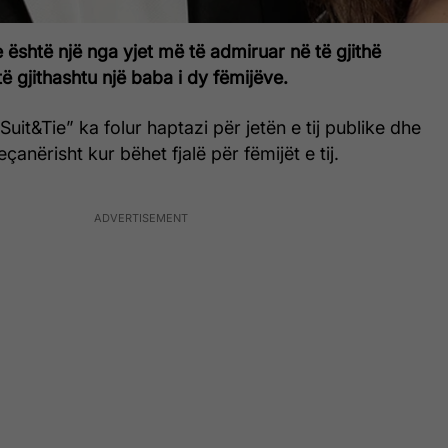
 është një nga yjet më të admiruar në të gjithë
ë gjithashtu një baba i dy fëmijëve.
“Suit&Tie” ka folur haptazi për jetën e tij publike dhe
çanërisht kur bëhet fjalë për fëmijët e tij.