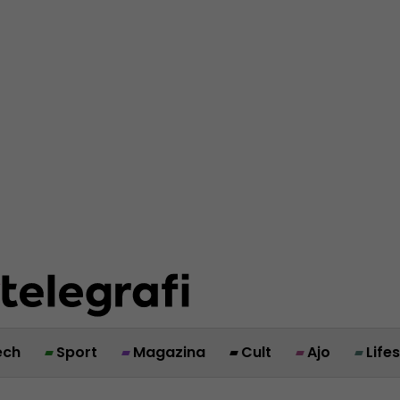
ech
Sport
Magazina
Cult
Ajo
Life