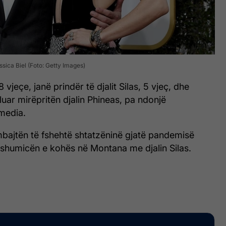
sica Biel (Foto: Getty Images)
8 vjeçe, janë prindër të djalit Silas, 5 vjeç, dhe
aluar mirëpritën djalin Phineas, pa ndonjë
media.
 mbajtën të fshehtë shtatzëninë gjatë pandemisë
 shumicën e kohës në Montana me djalin Silas.