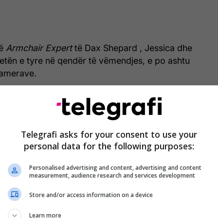
ë
Armchair Expert
të Dax Shepard , Jessica dhe
jetën e tyre në qendër të vëmendjes, e po ashtu
kamerave.
Telegrafi asks for your consent to use your
personal data for the following purposes:
Personalised advertising and content, advertising and content
measurement, audience research and services development
Store and/or access information on a device
Learn more