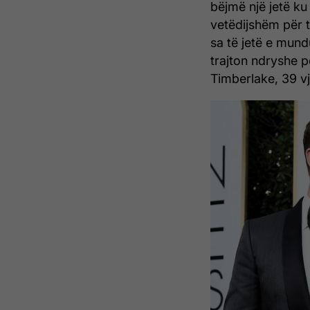
bëjmë një jetë ku 
vetëdijshëm për t
sa të jetë e mund
trajton ndryshe p
Timberlake, 39 vj