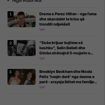
Nga Rubrika
Drama e Perez Hilton - nga fama
dhe skandalet te kriza që
tronditi ndjekësit
Yjet
“Duke krijuar kujtime së
bashku”, Selin Bollati dhe
Gimbo shënojnë 5-mujorin e
lidhjes
Yjet
Brooklyn Beckham dhe Nicola
Peltz 'heqin dorë' nga dasma e
parë - arsyeja lidhet me familjen
Beckham
Yjet