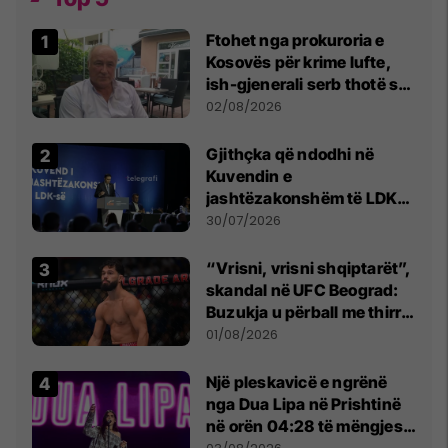
Ftohet nga prokuroria e
Kosovës për krime lufte,
ish-gjenerali serb thotë se
dikush e tradhtoi në
02/08/2026
Beograd
Gjithçka që ndodhi në
Kuvendin e
jashtëzakonshëm të LDK-
së
30/07/2026
“Vrisni, vrisni shqiptarët”,
skandal në UFC Beograd:
Buzukja u përball me thirrje
anti-shqiptare nga
01/08/2026
tribunat
Një pleskavicë e ngrënë
nga Dua Lipa në Prishtinë
në orën 04:28 të mëngjesit