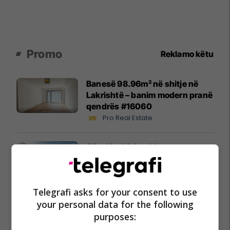
Promo
Reklamo këtu
Banesë 98.96m² në shitje në
Lakrishtë – banim modern pranë
qendrës #16060
Pro Real Estate
Alba Health bashkon
profesionistët e kujdesit në një
rrjet të përbashkët në Zvicër
Alba Health
Telegrafi asks for your consent to use
your personal data for the following
Nga UBT në skenën botërore të
purposes:
robotikës: Kosova drejt Koresë