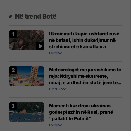
Në trend Botë
Ukrainasit i kapin ushtarët rusë
në befasi, ishin duke fjetur në
strehimoret e kamufluara
Evropa
Meteorologët me parashikime të
reja: Ndryshime ekstreme,
muajt e ardhshëm do të jenë të
pazakontë
Nga Bota
Momenti kur droni ukrainas
godet plazhin në Rusi, pranë
"pallatit të Putinit"
Evropa