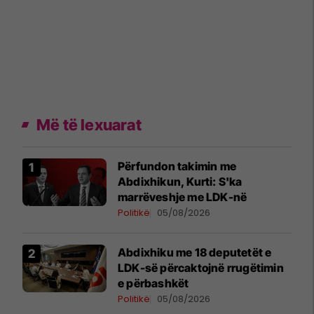
Më të lexuarat
Përfundon takimin me
Abdixhikun, Kurti: S'ka
marrëveshje me LDK-në
Politikë
05/08/2026
Abdixhiku me 18 deputetët e
LDK-së përcaktojnë rrugëtimin
e përbashkët
Politikë
05/08/2026