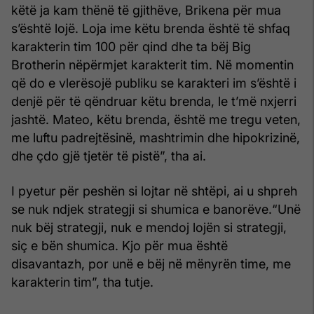
këtë ja kam thënë të gjithëve, Brikena për mua
s’është lojë. Loja ime këtu brenda është të shfaq
karakterin tim 100 për qind dhe ta bëj Big
Brotherin nëpërmjet karakterit tim. Në momentin
që do e vlerësojë publiku se karakteri im s’është i
denjë për të qëndruar këtu brenda, le t’më nxjerri
jashtë. Mateo, këtu brenda, është me tregu veten,
me luftu padrejtësinë, mashtrimin dhe hipokrizinë,
dhe çdo gjë tjetër të pistë”, tha ai.
I pyetur për peshën si lojtar në shtëpi, ai u shpreh
se nuk ndjek strategji si shumica e banorëve.“Unë
nuk bëj strategji, nuk e mendoj lojën si strategji,
siç e bën shumica. Kjo për mua është
disavantazh, por unë e bëj në mënyrën time, me
karakterin tim”, tha tutje.