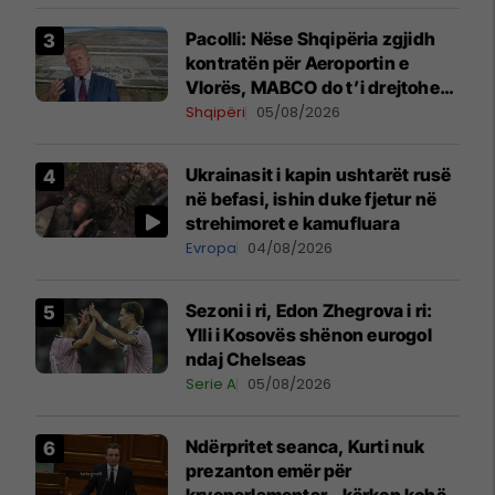
Pacolli: Nëse Shqipëria zgjidh
kontratën për Aeroportin e
Vlorës, MABCO do t’i drejtohet
arbitrazhit ndërkombëtar
Shqipëri
05/08/2026
Ukrainasit i kapin ushtarët rusë
në befasi, ishin duke fjetur në
strehimoret e kamufluara
Evropa
04/08/2026
Sezoni i ri, Edon Zhegrova i ri:
Ylli i Kosovës shënon eurogol
ndaj Chelseas
Serie A
05/08/2026
Ndërpritet seanca, Kurti nuk
prezanton emër për