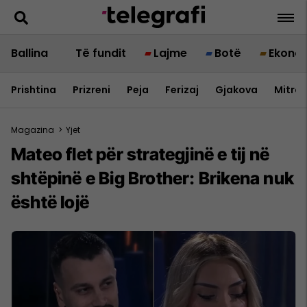
Ballina
Të fundit
Lajme
Botë
Ekono
Prishtina
Prizreni
Peja
Ferizaj
Gjakova
Mitrov
Magazina
>
Yjet
Mateo flet për strategjinë e tij në
shtëpinë e Big Brother: Brikena nuk
është lojë