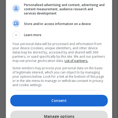
së Jugut
Personalised advertising and content, advertising and
UBT
content measurement, audience research and
services development
Plan B Creative rrit ndikimin e
Store and/or access information on a device
biznesit tuaj online
Plan B
Learn more
Your personal data will be processed and information from
your device (cookies, unique identifiers, and other device
data) may be stored by, accessed by and shared with 369
partners, or used specifically by this site. We and our partners
may use precise geolocation data.
List of partners.
Some vendors may process your personal data on the basis
of legitimate interest, which you can object to by managing
your options below. Look for a link at the bottom of this page
or in the site menu to manage or withdraw consent in privacy
and cookie settings.
Consent
Manage options