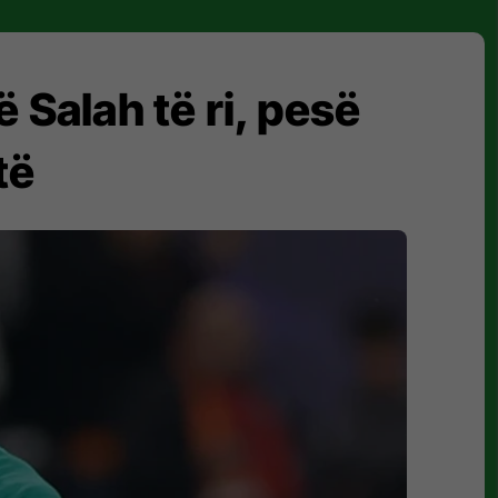
ë Salah të ri, pesë
të