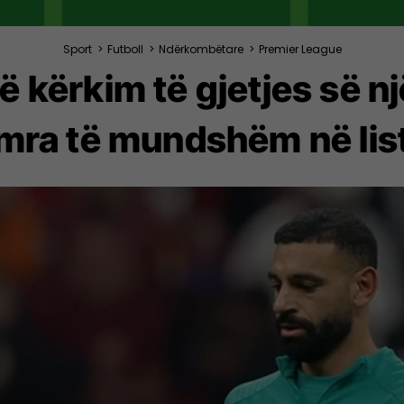
Sport
>
Futboll
>
Ndërkombëtare
>
Premier League
ë kërkim të gjetjes së nj
mra të mundshëm në lis