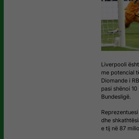
Liverpooli ësht
me potencial t
Diomande i RB
pasi shënoi 10
Bundesligë.
Reprezentuesi i
dhe shkathtësia
e tij në 87 mili