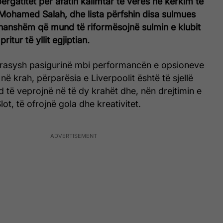
ërgatitet për afatin kalimtar të verës në kërkim të
 Mohamed Salah, dhe lista përfshin disa sulmues
thanshëm që mund të riformësojnë sulmin e klubit
pritur të yllit egjiptian.
rasysh pasigurinë mbi performancën e opsioneve
 në krah, përparësia e Liverpoolit është të sjellë
d të veprojnë në të dy krahët dhe, nën drejtimin e
Slot, të ofrojnë gola dhe kreativitet.