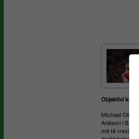
Objektivi kryes
Michael Olise
Anësori i Bayer
më të rreziksh