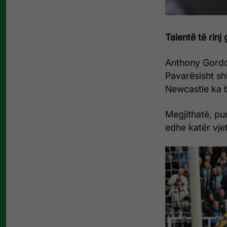
Talentë të rinj
Anthony Gordo
Pavarësisht sh
Newcastle ka 
Megjithatë, pu
edhe katër vjet