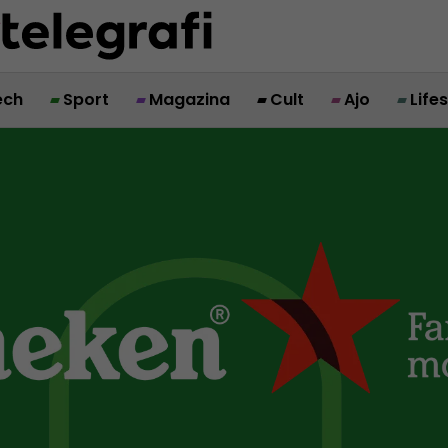
ech
Sport
Magazina
Cult
Ajo
Life