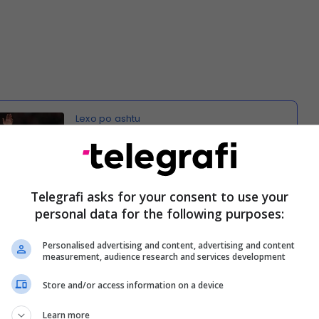
Mo Salah konfirmon largimin nga
Liverpooli në fund të sezonit
Telegrafi asks for your consent to use your
personal data for the following purposes:
or është ylli i Bayernit
Personalised advertising and content, advertising and content
measurement, audience research and services development
 kryeson listën e nënshkrimeve të mundshme.
nit është zhvilluar në një nga sulmuesit e djathtë
Store and/or access information on a device
ëm në Evropë dhe do të ishte një zëvendësim i
Learn more