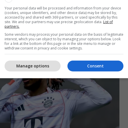
për Salahun, si dhe një përforcim i klasit të parë.
Your personal data will be processed and information from your device
(cookies, unique identifiers, and other device data) may be stored by,
lja e tij nga Bayern, me të cilin ai ka kontratë deri
accessed by and shared with 369 partners, or used specifically by this
ka të ngjarë të kërkojë një tarifë transferimi rekord
site. We and our partners may use precise geolocation data.
List of
partners.
Some vendors may process your personal data on the basis of legitimate
interest, which you can object to by managing your options below. Look
for a link at the bottom of this page or in the site menu to manage or
withdraw consent in privacy and cookie settings.
Manage options
Consent