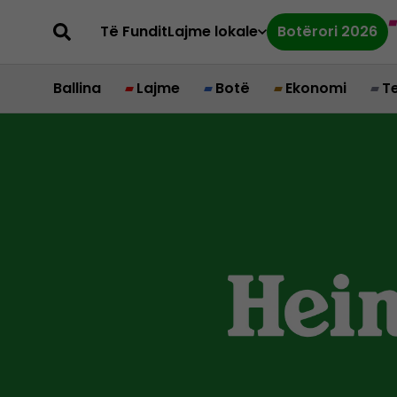
Të Fundit
Lajme lokale
Botërori 2026
Ballina
Lajme
Botë
Ekonomi
T