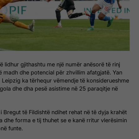
ë lidhur gjithashtu me një numër anësorë të rinj
ë madh dhe potencial për zhvillim afatgjatë. Yan
 Leipzig ka tërhequr vëmendje të konsiderueshme
 gola dhe dha pesë asistime në 25 paraqitje në
 Bregut të Fildishtë ndihet rehat në të dyja krahët
 dhe forma e tij thuhet se e kanë rritur vlerësimin
onë funte.