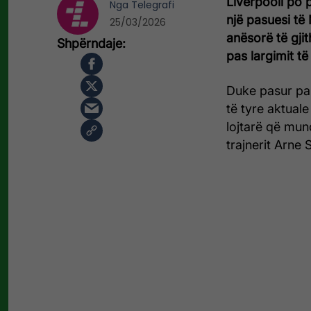
Liverpooli po p
Nga
Telegrafi
një pasuesi të
25/03/2026
anësorë të gji
pas largimit të 
Duke pasur pa
të tyre aktuale
lojtarë që mun
trajnerit Arne 