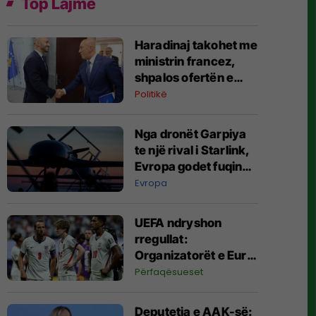
Top Lajme
Haradinaj takohet me
ministrin francez,
shpalos ofertën e
Aleancës për krijimin
Politikë
e institucioneve
Nga dronët Garpiya
te një rival i Starlink,
Evropa godet fuqinë
ushtarake të Rusisë
Evropa
UEFA ndryshon
rregullat:
Organizatorët e Euro
2028 nuk
Përfaqësueset
kualifikohen direkt
Deputetja e AAK-së: