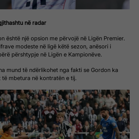
 gjithashtu në radar
n është një opsion me përvojë në Ligën Premier.
ifrave modeste në ligë këtë sezon, anësori i
bërë përshtypje në Ligën e Kampionëve.
na mund të ndërlikohet nga fakti se Gordon ka
 të mbetura në kontratën e tij.