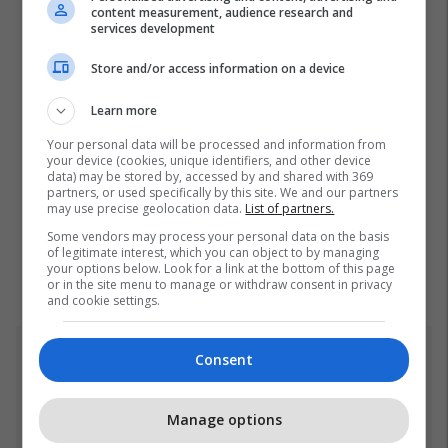
content measurement, audience research and
services development
Store and/or access information on a device
Learn more
Your personal data will be processed and information from
your device (cookies, unique identifiers, and other device
data) may be stored by, accessed by and shared with 369
partners, or used specifically by this site. We and our partners
may use precise geolocation data.
List of partners.
Some vendors may process your personal data on the basis
of legitimate interest, which you can object to by managing
your options below. Look for a link at the bottom of this page
or in the site menu to manage or withdraw consent in privacy
and cookie settings.
Consent
Top 5
Aeroplani më i ri luftarak i
Manage options
Gjermanisë u ngrit për herë