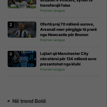
situatën e Vinicius, synon ta
transferojë falas
Premier League
Ofertë prej 70 milionë eurove,
Arsenali merr përgjigje të prerë
nga Newcastle për Brunon
Premier League
Lojtari që Manchester City
nënshkroi për 134 milionë euro
prezantohet nga klubi
Premier League
Në trend Botë