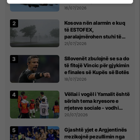
të parë në qiell
16/07/2026
Kosova nën alarmin e kuq
të ESTOFEX,
paralajmërohen stuhi të
fuqishme me breshër dhe
21/07/2026
erëra të forta
Sllovenët zbulojnë se sa do
të fitojë Vincic për gjykimin
e finales së Kupës së Botës
18/07/2026
Vëllai i vogël i Yamalit është
sërish tema kryesore e
rrjeteve sociale - vodhi
vëmendjen pas finales së
20/07/2026
Kupës së Botës
Gjashtë yjet e Argjentinës
rrezikojnë pezullimin nga