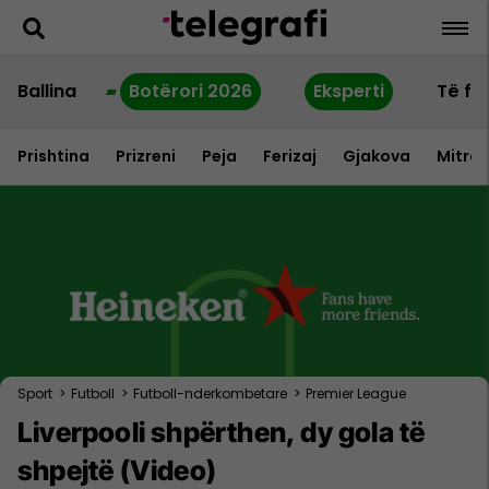
Ballina
Botërori 2026
Eksperti
Të fu
Prishtina
Prizreni
Peja
Ferizaj
Gjakova
Mitrov
Sport
>
Futboll
>
Futboll-nderkombetare
>
Premier League
Liverpooli shpërthen, dy gola të
shpejtë (Video)