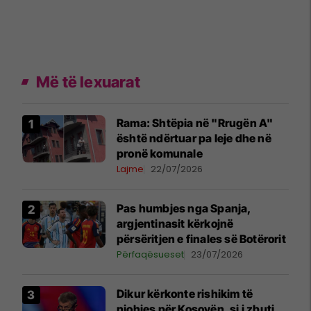
Më të lexuarat
Rama: Shtëpia në "Rrugën A"
është ndërtuar pa leje dhe në
pronë komunale
Lajme
22/07/2026
Pas humbjes nga Spanja,
argjentinasit kërkojnë
përsëritjen e finales së Botërorit
Përfaqësueset
23/07/2026
Dikur kërkonte rishikim të
njohjes për Kosovën, si i zbuti