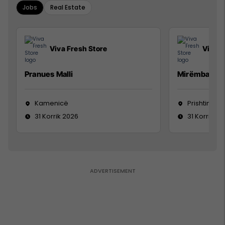
Jobs
Real Estate
Viva Fresh Store
Viva F
Pranues Malli
Mirëmbajtës
Kamenicë
Prishtinë
31 Korrik 2026
31 Korrik 20