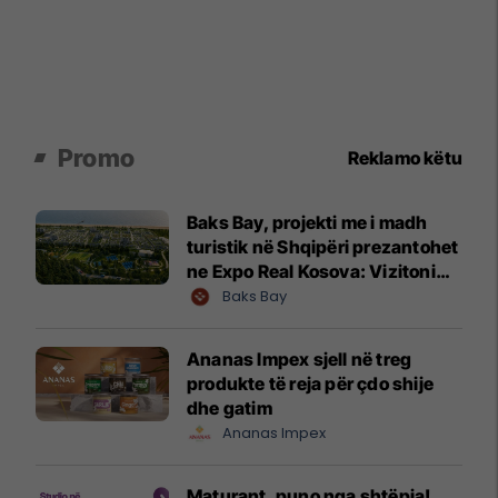
Promo
Reklamo këtu
Baks Bay, projekti me i madh
turistik në Shqipëri prezantohet
ne Expo Real Kosova: Vizitoni
shtandin dhe zbuloni
Baks Bay
mundësitë e investimit
Ananas Impex sjell në treg
produkte të reja për çdo shije
dhe gatim
Ananas Impex
Maturant, puno nga shtëpia!