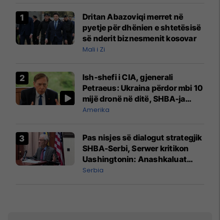
Dritan Abazoviqi merret në
pyetje për dhënien e shtetësisë
së nderit biznesmenit kosovar
Mali i Zi
Ish-shefi i CIA, gjenerali
Petraeus: Ukraina përdor mbi 10
mijë dronë në ditë, SHBA-ja
mbetet shumë prapa në
Amerika
prodhim
Pas nisjes së dialogut strategjik
SHBA-Serbi, Serwer kritikon
Uashingtonin: Anashkaluat
Banjskën, sulmin ndaj KFOR-it
Serbia
dhe rrëmbimin e Policëve të
Kosovës