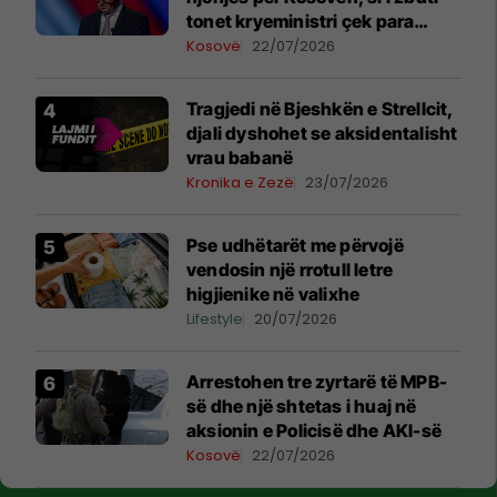
tonet kryeministri çek para
vizitës në Beograd
Kosovë
22/07/2026
Tragjedi në Bjeshkën e Strellcit,
djali dyshohet se aksidentalisht
vrau babanë
Kronika e Zezë
23/07/2026
Pse udhëtarët me përvojë
vendosin një rrotull letre
higjienike në valixhe
Lifestyle
20/07/2026
Arrestohen tre zyrtarë të MPB-
së dhe një shtetas i huaj në
aksionin e Policisë dhe AKI-së
Kosovë
22/07/2026