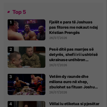
Top 5
Fjalët e para të Joshuas
pas fitores me nokaut ndaj
Kristian Prengës
26/07/2026
Pesë ditë pas marrjes së
detyrës, shefi i ri i ushtrisë
ukrainase urdhëron
kontroll të madh
26/07/2026
Vetëm dy raunde dhe
miliona euro në xhep,
zbulohet sa fituan Joshua
e Prenga
26/07/2026
Vëllai iu etiketua si pjesëtar