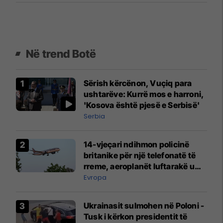
Në trend Botë
Sërish kërcënon, Vuçiq para
ushtarëve: Kurrë mos e harroni,
'Kosova është pjesë e Serbisë'
Serbia
14-vjeçari ndihmon policinë
britanike për një telefonatë të
rreme, aeroplanët luftarakë u
ngritën në ajër për të
Evropa
interceptuar fluturaken e Qatar
Airways që po shkonte drejt
Ukrainasit sulmohen në Poloni -
Mançesterit
Tusk i kërkon presidentit të