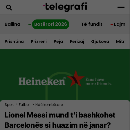
Ballina
Botërori 2026
Të fundit
Lajme
Prishtina
Prizreni
Peja
Ferizaj
Gjakova
Mitrov
Sport
>
Futboll
>
Ndërkombëtare
Lionel Messi mund t'i bashkohet
Barcelonës si huazim në janar?