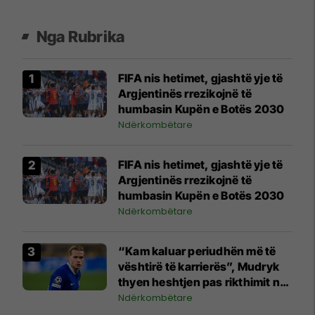
Nga Rubrika
FIFA nis hetimet, gjashtë yje të
Argjentinës rrezikojnë të
humbasin Kupën e Botës 2030
Ndërkombëtare
FIFA nis hetimet, gjashtë yje të
Argjentinës rrezikojnë të
humbasin Kupën e Botës 2030
Ndërkombëtare
“Kam kaluar periudhën më të
vështirë të karrierës”, Mudryk
thyen heshtjen pas rikthimit në
futboll
Ndërkombëtare