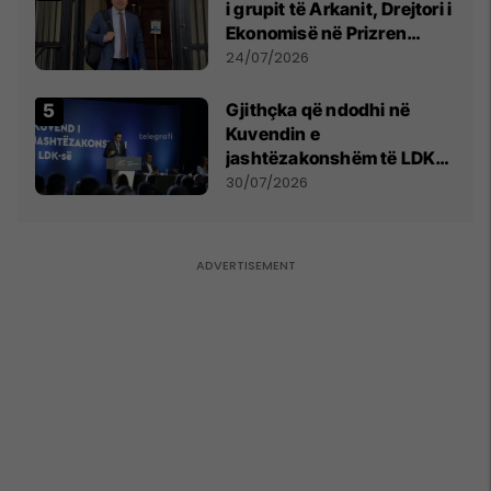
i grupit të Arkanit, Drejtori i
Ekonomisë në Prizren
mohon pretendimet
24/07/2026
Gjithçka që ndodhi në
Kuvendin e
jashtëzakonshëm të LDK-
së
30/07/2026