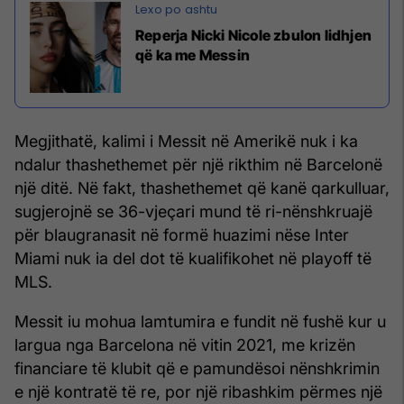
Reperja Nicki Nicole zbulon lidhjen
që ka me Messin
Megjithatë, kalimi i Messit në Amerikë nuk i ka
ndalur thashethemet për një rikthim në Barcelonë
një ditë. Në fakt, thashethemet që kanë qarkulluar,
sugjerojnë se 36-vjeçari mund të ri-nënshkruajë
për blaugranasit në formë huazimi nëse Inter
Miami nuk ia del dot të kualifikohet në playoff të
MLS.
Messit iu mohua lamtumira e fundit në fushë kur u
largua nga Barcelona në vitin 2021, me krizën
financiare të klubit që e pamundësoi nënshkrimin
e një kontratë të re, por një ribashkim përmes një