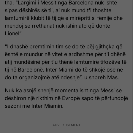
tha: “Largimi i Messit nga Barcelona nuk ishte
sipas dëshirës së tij, ai nuk mund t'i thoshte
lamtumirë klubit të tij që e mirëpriti si fëmijë dhe
mendoj se rrethanat nuk ishin ato që donte
Lionel”.
"I dhashë premtimin tim se do të bëj gjithçka që
është e mundur në vitet e ardhshme për t'i dhënë
atij mundësinë për t'u thënë lamtumirë tifozëve të
tij në Barcelonë. Inter Miami do të shkojë ose ne
do ta organizojmë atë ndeshje”, u shpreh Mas.
Nuk ka asnjë shenjë momentalisht nga Messi se
dëshiron një rikthim në Evropë sapo të përfundojë
sezoni me Inter Miamin.