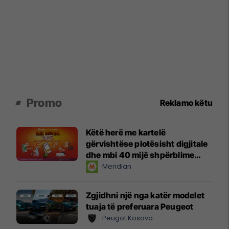
Promo
Reklamo këtu
Këtë herë me kartelë
gërvishtëse plotësisht digjitale
dhe mbi 40 mijë shpërblime
instant!
Meridian
Zgjidhni një nga katër modelet
tuaja të preferuara Peugeot
Peugot Kosova