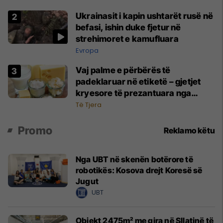
Ukrainasit i kapin ushtarët rusë në
befasi, ishin duke fjetur në
strehimoret e kamufluara
Evropa
Vaj palme e përbërës të
padeklaruar në etiketë – gjetjet
kryesore të prezantuara nga
AUV-i pas kontrollit në sektorin e
Të Tjera
qumështit
Promo
Reklamo këtu
Nga UBT në skenën botërore të
robotikës: Kosova drejt Koresë së
Jugut
UBT
Objekt 2475m² me qira në Sllatinë të