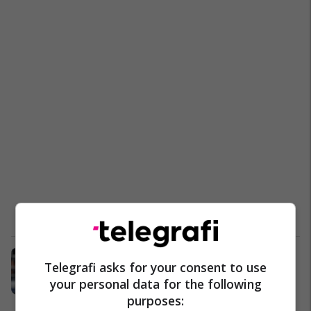
Ish-kampioni i botës sulmon Luis
Telegrafi asks for your consent to use
Enriquen: “Ai ka një krenari të
your personal data for the following
madhe dhe një ego të tepruar”
purposes:
Ndërkombëtare
06/10/2023