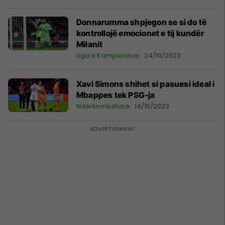
Donnarumma shpjegon se si do të
kontrollojë emocionet e tij kundër
Milanit
Liga e Kampionëve
24/10/2023
Xavi Simons shihet si pasuesi ideal i
Mbappes tek PSG-ja
Ndërkombëtare
14/10/2023