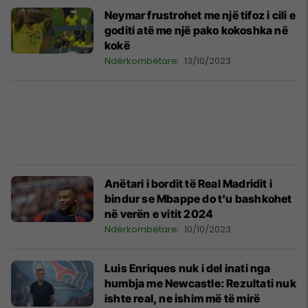
Neymar frustrohet me një tifoz i cili e
goditi atë me një pako kokoshka në
kokë
Ndërkombëtare
13/10/2023
Anëtari i bordit të Real Madridit i
bindur se Mbappe do t'u bashkohet
në verën e vitit 2024
Ndërkombëtare
10/10/2023
Luis Enriques nuk i del inati nga
humbja me Newcastle: Rezultati nuk
ishte real, ne ishim më të mirë