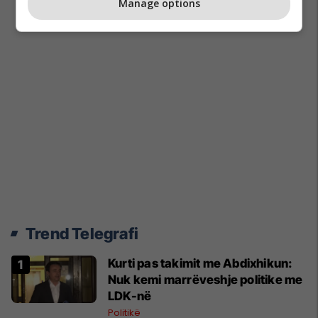
Manage options
Trend Telegrafi
Kurti pas takimit me Abdixhikun:
Nuk kemi marrëveshje politike me
LDK-në
Politikë