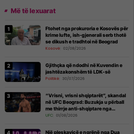
Më të lexuarat
Ftohet nga prokuroria e Kosovës për
krime lufte, ish-gjenerali serb thotë
se dikush e tradhtoi në Beograd
Kosovë
02/08/2026
Gjithçka që ndodhi në Kuvendin e
jashtëzakonshëm të LDK-së
Politikë
30/07/2026
“Vrisni, vrisni shqiptarët”, skandal
në UFC Beograd: Buzukja u përball
me thirrje anti-shqiptare nga
tribunat
UFC
01/08/2026
Një pleskavicë e ngrënë nga Dua