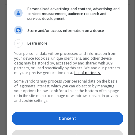
Personalised advertising and content, advertising and
content measurement, audience research and
1
services development
Store and/or access information on a device
Learn more
Your personal data will be processed and information from
your device (cookies, unique identifiers, and other device
data) may be stored by, accessed by and shared with 369
partners, or used specifically by this site. We and our partners
may use precise geolocation data.
List of partners.
Some vendors may process your personal data on the basis
of legitimate interest, which you can object to by managing
your options below. Look for a link at the bottom of this page
or in the site menu to manage or withdraw consent in privacy
and cookie settings.
Consent