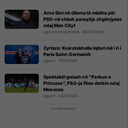
Arne Slot në dilema të mëdha për
PSG-në shkak paraqitja zhgënjyese
ndaj Man Cityt
Liga e Kampionëve
06/04/2026
Zyrtare: Kvaratskhelia lojtari më i ri i
Paris Saint-Germainit
Ligue 1
17/01/2025
Spektakël golash në “Parkun e
Princave”, PSG-ja fiton derbin ndaj
Monacos
Ligue 1
24/11/2023