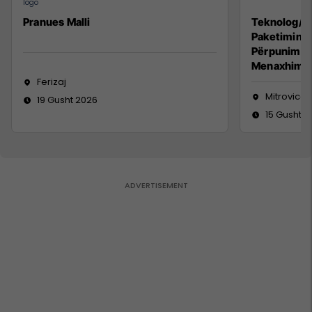
Pranues Malli
Teknolog/e 
Paketimin e
Përpunimin 
Menaxhimin 
Ferizaj
Mitrovicë
19 Gusht 2026
15 Gusht 2