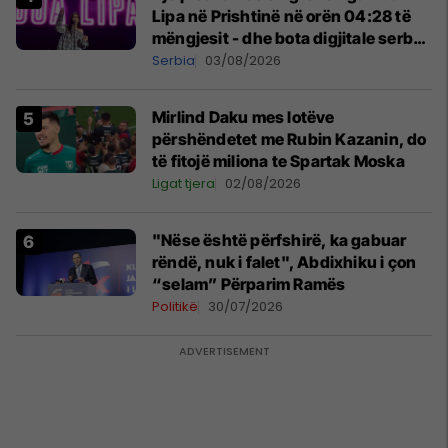
Lipa në Prishtinë në orën 04:28 të
mëngjesit - dhe bota digjitale serbe
shpall gjendjen e luftës
Serbia
03/08/2026
Mirlind Daku mes lotëve
përshëndetet me Rubin Kazanin, do
të fitojë miliona te Spartak Moska
Ligat tjera
02/08/2026
"Nëse është përfshirë, ka gabuar
rëndë, nuk i falet", Abdixhiku i çon
“selam” Përparim Ramës
Politikë
30/07/2026