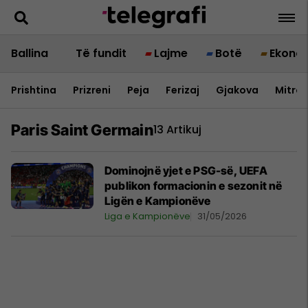
Ballina
Të fundit
Lajme
Botë
Ekono
Prishtina
Prizreni
Peja
Ferizaj
Gjakova
Mitrov
Paris Saint Germain
13 Artikuj
Dominojnë yjet e PSG-së, UEFA
publikon formacionin e sezonit në
Ligën e Kampionëve
Liga e Kampionëve
31/05/2026