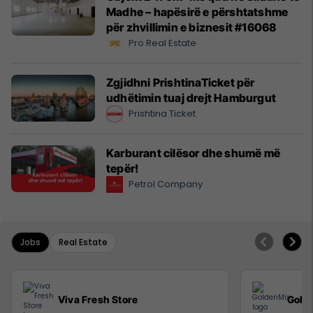
Madhe – hapësirë e përshtatshme
për zhvillimin e biznesit #16068
Pro Real Estate
Zgjidhni PrishtinaTicket për
udhëtimin tuaj drejt Hamburgut
Prishtina Ticket
Karburant cilësor dhe shumë më
tepër!
Petrol Company
Jobs
Real Estate
Viva Fresh Store
Gold