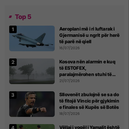
Top 5
Aeroplani më i ri luftarak i
Gjermanisë u ngrit për herë
të parë në qiell
16/07/2026
Kosova nën alarmin e kuq
të ESTOFEX,
paralajmërohen stuhi të
fuqishme me breshër dhe
21/07/2026
erëra të forta
Sllovenët zbulojnë se sa do
të fitojë Vincic për gjykimin
e finales së Kupës së Botës
18/07/2026
Vëllai i vogël i Yamalit është