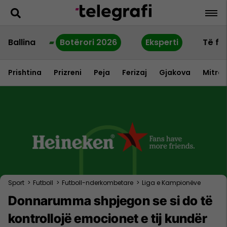
Ballina
Botërori 2026
Eksperti
Të fu
Prishtina
Prizreni
Peja
Ferizaj
Gjakova
Mitrov
Sport
>
Futboll
>
Futboll-nderkombetare
>
Liga e Kampionëve
Donnarumma shpjegon se si do të
kontrollojë emocionet e tij kundër