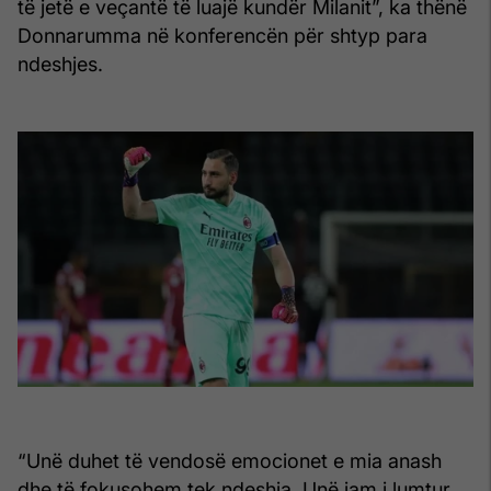
të jetë e veçantë të luajë kundër Milanit”, ka thënë
Donnarumma në konferencën për shtyp para
ndeshjes.
“Unë duhet të vendosë emocionet e mia anash
dhe të fokusohem tek ndeshja. Unë jam i lumtur,