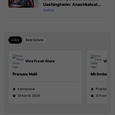
Uashingtonin: Anashkaluat
Banjskën, sulmin ndaj KFOR-it
Serbia
dhe rrëmbimin e Policëve të
Kosovës
Jobs
Real Estate
Viva Fresh Store
Viva F
Pranues Malli
Mirëmbajtës
Kamenicë
Prishtinë
31 Korrik 2026
31 Korrik 20