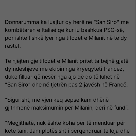
Donnarumma ka luajtur dy herë në “San Siro” me
kombëtaren e Italisë që kur iu bashkua PSG-së,
por ishte fishkëllyer nga tifozët e Milanit në të dy
rastet.
Të njëjtën gjë tifozët e Milanit pritet ta bëjnë gjatë
dy ndeshjeve me ekipin nga kryeqyteti francez,
duke filluar që nesër nga ajo që do të luhet në
“San Siro” dhe në tjetrën pas 2 javësh në Francë.
“Sigurisht, më vjen keq sepse kam dhënë
gjithmonë maksimumin për Milanin, deri në fund”.
“Megjithatë, nuk është koha për të menduar për
këtë tani. Jam plotësisht i përqendruar te loja dhe