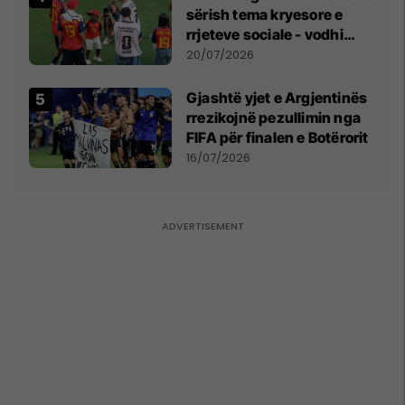
sërish tema kryesore e
rrjeteve sociale - vodhi
vëmendjen pas finales së
20/07/2026
Kupës së Botës
Gjashtë yjet e Argjentinës
rrezikojnë pezullimin nga
FIFA për finalen e Botërorit
16/07/2026