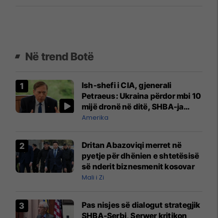
Në trend Botë
Ish-shefi i CIA, gjenerali
Petraeus: Ukraina përdor mbi 10
mijë dronë në ditë, SHBA-ja
mbetet shumë prapa në
Amerika
prodhim
Dritan Abazoviqi merret në
pyetje për dhënien e shtetësisë
së nderit biznesmenit kosovar
Mali i Zi
Pas nisjes së dialogut strategjik
SHBA-Serbi, Serwer kritikon