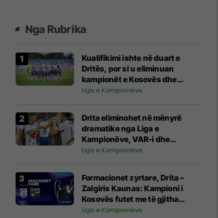
Nga Rubrika
Kualifikimi ishte në duart e
Dritës, por si u eliminuan
kampionët e Kosovës dhe
humbën mundësinë për 1.7
Liga e Kampionëve
milionë euro?
Drita eliminohet në mënyrë
dramatike nga Liga e
Kampionëve, VAR-i dhe
penalltia në minutat shtesë
Liga e Kampionëve
fatale për gjilanasit
Formacionet zyrtare, Drita –
Zalgiris Kaunas: Kampioni i
Kosovës futet me të gjitha
forcat
Liga e Kampionëve