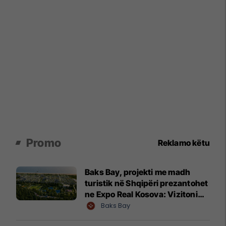
Promo
Reklamo këtu
Baks Bay, projekti me madh
turistik në Shqipëri prezantohet
ne Expo Real Kosova: Vizitoni
shtandin dhe zbuloni
Baks Bay
mundësitë e investimit