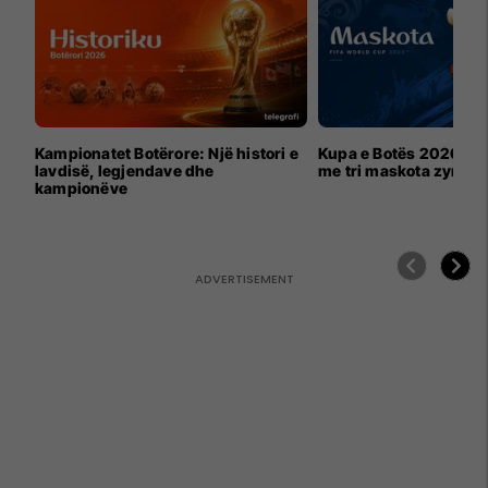
Kampionatet Botërore: Një histori e
Kupa e Botës 2026 për
lavdisë, legjendave dhe
me tri maskota zyrtar
kampionëve