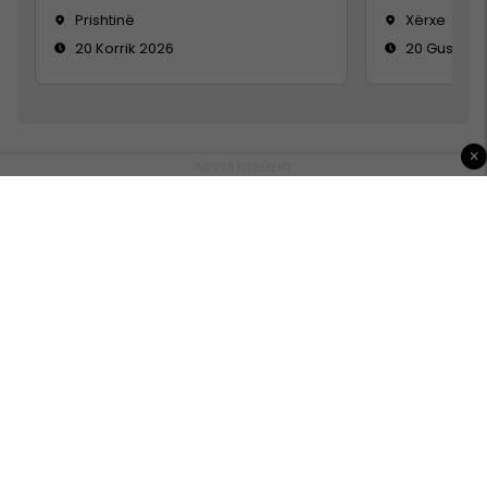
Prishtinë
Xërxe
20 Korrik 2026
20 Gusht 2
×