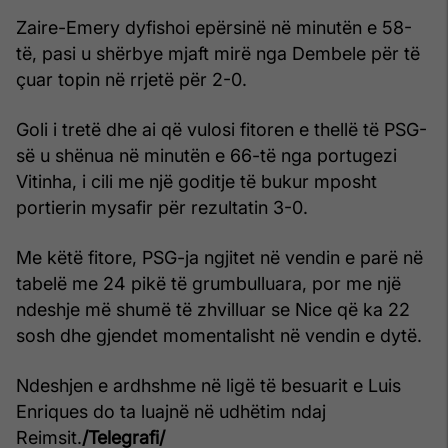
Zaire-Emery dyfishoi epërsinë në minutën e 58-
të, pasi u shërbye mjaft mirë nga Dembele për të
çuar topin në rrjetë për 2-0.
Goli i tretë dhe ai që vulosi fitoren e thellë të PSG-
së u shënua në minutën e 66-të nga portugezi
Vitinha, i cili me një goditje të bukur mposht
portierin mysafir për rezultatin 3-0.
Me këtë fitore, PSG-ja ngjitet në vendin e parë në
tabelë me 24 pikë të grumbulluara, por me një
ndeshje më shumë të zhvilluar se Nice që ka 22
sosh dhe gjendet momentalisht në vendin e dytë.
Ndeshjen e ardhshme në ligë të besuarit e Luis
Enriques do ta luajnë në udhëtim ndaj
Reimsit.
/Telegrafi/