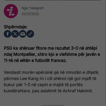
Nga
Telegrafi
03/11/2023
PSG ka shënuar fitore me rezultat 3-0 në shtëpi
ndaj Montpellier, xhiro kjo e vlefshme për javën e
11-të në elitën e futbollit francez.
Vendasit morën epërsinë që në minutën e dhjetë,
përmes Lee Kang-In i cili shënoi një gol mjaft të
bukur për 1-0 në cepin e majtë të portës
kundërshtare, pas asistimit të Achraf Hakimit.