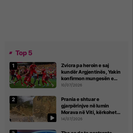
Top 5
Zvicra pa heroin e saj
kundër Argjentinës, Yakin
konfirmon mungesën e
madhe
10/07/2026
Prania e shtuar e
gjarpërinjve në lumin
Morava në Viti, kërkohet
kujdes nga qytetarët
14/07/2026
Tha se do ta pastronte