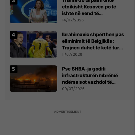
etnikisht Kosovën po të
ishte në vend të
Millosheviqit, Lëvizja e
14/07/2026
Qytetarëve të Lirë në Serbi
kërkon shkarkimin e
Ibrahimovic shpërthen pas
menjëhershëm të
eliminimit të Belgjikës:
Snezhana Paunoviq
Trajneri duhet të ketë turp,
ai lojtar se meritoi të luante
11/07/2026
Pse SHBA-ja goditi
infrastrukturën mbrëmë
ndërsa sot vazhdoi të
zmbrapsë sulmet iraniane
09/07/2026