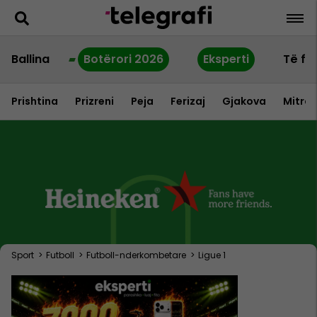
Ballina
Botërori 2026
Eksperti
Të fu
Prishtina
Prizreni
Peja
Ferizaj
Gjakova
Mitrov
Sport
>
Futboll
>
Futboll-nderkombetare
>
Ligue 1