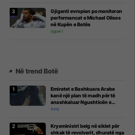
Gjiganti evropian po monitoron
performancat e Michael Olises
në Kupën e Botës
Ligue 1
Në trend Botë
Emiratet e Bashkuara Arabe
kanë një plan të madh për të
anashkaluar Ngushticën e
Hormuzit
Azia
Kryeministri belg në siklet për
shkak të revolverit, dhuratë nga