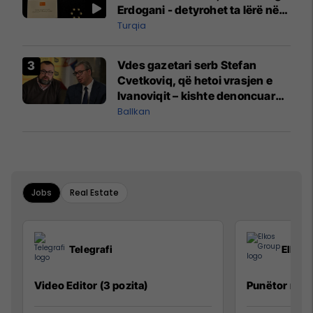
Erdogani - detyrohet ta lërë në
një bazë ushtarake
Turqia
Vdes gazetari serb Stefan
Cvetkoviq, që hetoi vrasjen e
Ivanoviqit – kishte denoncuar
kërcënime ndaj vëllezërve
Ballkan
Vuçiq
Jobs
Real Estate
Telegrafi
Elkos
Video Editor (3 pozita)
Punëtor në 