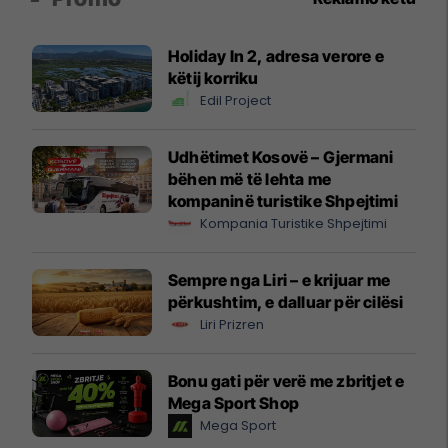
Holiday In 2, adresa verore e
këtij korriku
Edil Project
Udhëtimet Kosovë – Gjermani
bëhen më të lehta me
kompaninë turistike Shpejtimi
Kompania Turistike Shpejtimi
Sempre nga Liri – e krijuar me
përkushtim, e dalluar për cilësi
Liri Prizren
Bonu gati për verë me zbritjet e
Mega Sport Shop
Mega Sport