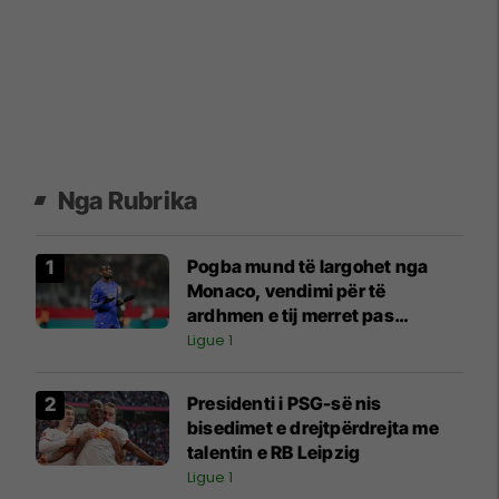
Nga Rubrika
Pogba mund të largohet nga
Monaco, vendimi për të
ardhmen e tij merret pas
përgatitjeve verore
Ligue 1
Presidenti i PSG-së nis
bisedimet e drejtpërdrejta me
talentin e RB Leipzig
Ligue 1