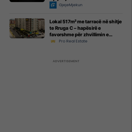
GjejeMjekun
Lokal 517m² me tarracë në shitje
te Rruga C – hapësirë e
favorshme për zhvillimin e
biznesit #15796
Pro Real Estate