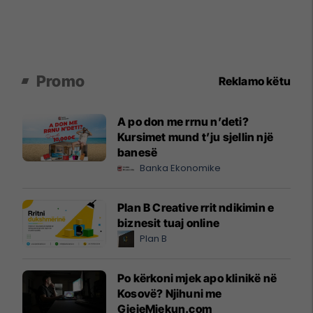
Promo
Reklamo këtu
A po don me rrnu n’deti?
Kursimet mund t’ju sjellin një
banesë
Banka Ekonomike
Plan B Creative rrit ndikimin e
biznesit tuaj online
Plan B
Po kërkoni mjek apo klinikë në
Kosovë? Njihuni me
GjejeMjekun.com