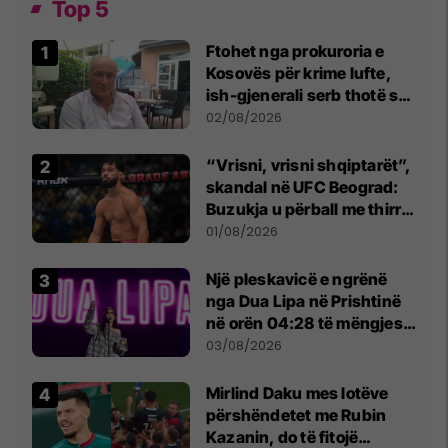
Top 5
Ftohet nga prokuroria e
Kosovës për krime lufte,
ish-gjenerali serb thotë se
dikush e tradhtoi në
02/08/2026
Beograd
“Vrisni, vrisni shqiptarët”,
skandal në UFC Beograd:
Buzukja u përball me thirrje
anti-shqiptare nga
01/08/2026
tribunat
Një pleskavicë e ngrënë
nga Dua Lipa në Prishtinë
në orën 04:28 të mëngjesit
- dhe bota digjitale serbe
03/08/2026
shpall gjendjen e luftës
Mirlind Daku mes lotëve
përshëndetet me Rubin
Kazanin, do të fitojë