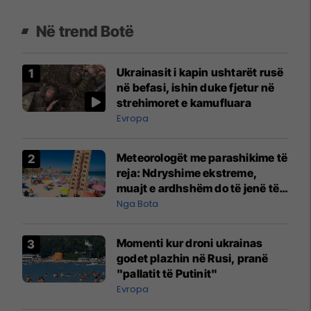
Në trend Botë
Ukrainasit i kapin ushtarët rusë
në befasi, ishin duke fjetur në
strehimoret e kamufluara
Evropa
Meteorologët me parashikime të
reja: Ndryshime ekstreme,
muajt e ardhshëm do të jenë të
pazakontë
Nga Bota
Momenti kur droni ukrainas
godet plazhin në Rusi, pranë
"pallatit të Putinit"
Evropa