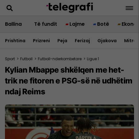
Ballina
Të fundit
Lajme
Botë
Ekono
Prishtina
Prizreni
Peja
Ferizaj
Gjakova
Mitrov
Sport
>
Futboll
>
Futboll-nderkombetare
>
Ligue 1
Kylian Mbappe shkëlqen me het-
trik ne fitoren e PSG-së në udhëtim
ndaj Reims