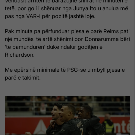
Vendasit arritën të barazojnë shifrat në minutën e
tetë, por goli i shënuar nga Junya Ito u anulua më
pas nga VAR-i për pozitë jashtë loje.
Pak minuta pa përfunduar pjesa e parë Reims pati
një mundësi të artë shënimi por Donnarumma bëri
‘të pamundurën’ duke ndalur goditjen e
Richardson.
Me epërsinë minimale të PSG-së u mbyll pjesa e
parë e takimit.