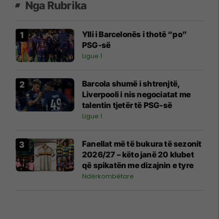
Nga Rubrika
Ylli i Barcelonës i thotë “po”
PSG-së
Ligue 1
Barcola shumë i shtrenjtë,
Liverpooli i nis negociatat me
talentin tjetër të PSG-së
Ligue 1
Fanellat më të bukura të sezonit
2026/27 – këto janë 20 klubet
që spikatën me dizajnin e tyre
Ndërkombëtare