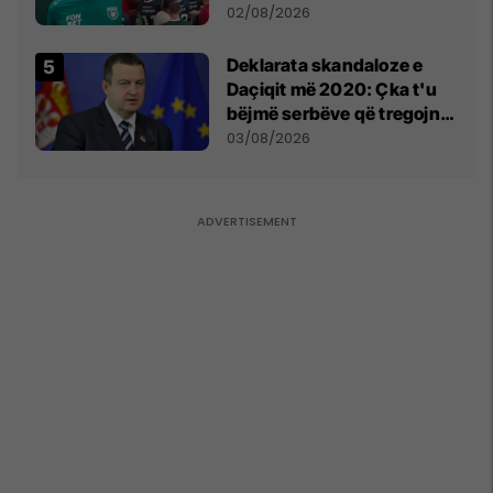
miliona te Spartak Moska
02/08/2026
​Deklarata skandaloze e
Daçiqit më 2020: Çka t'u
bëjmë serbëve që tregojnë
ku janë varrosur shqiptarët
03/08/2026
në Serbi