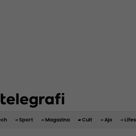
ech
Sport
Magazina
Cult
Ajo
Life