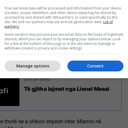
Your personal data will be processed and information from your device
(cookies, unique identifiers, and other device data) may be stored by,
accessed by and shared with 369 partners, or used specifically by this
site. We and our partners may use precise geolocation data.
List of
partners.
Some vendors may process your personal data on the basis of legitimate
interest, which you can object to by managing your options below. Look
for a link at the bottom of this page or in the site menu to manage or
withdraw consent in privacy and cookie settings.
 ekskluzive për HOLA!, Nicki foli për emocionet e saj
rëdhënien me Lionel Messin dhe familjen e tij.
Manage options
Consent
Të gjitha lajmet nga Lionel Messi
e thotë se e shikon shpesh Inter Miamin në