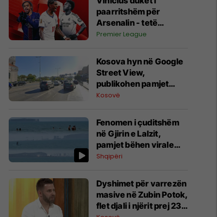
Vinicius duket i
paarritshëm për
Arsenalin - tetë
alternativa si
Premier League
kandidatë kryesorë
për krahun e majtë te
Kosova hyn në Google
Topçinjtë
Street View,
publikohen pamjet
360-gradëshe
Kosovë
Fenomen i çuditshëm
në Gjirin e Lalzit,
pamjet bëhen virale
(Video)
Shqipëri
Dyshimet për varrezën
masive në Zubin Potok,
flet djali i njërit prej 23