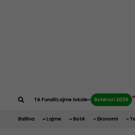
Të Fundit
Lajme lokale
Botërori 2026
Ballina
Lajme
Botë
Ekonomi
T