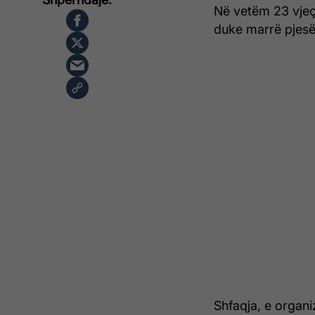
Në vetëm 23 vjeç,
duke marrë pjesë 
Shfaqja, e organ