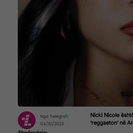
Nicki Nicole ësht
Nga
Telegrafi
‘reggaeton’ në A
04/10/2023