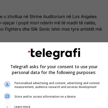
e u zhvillua në Shrine Auditorium në Los Angeles
6-vjeçar i popit mori nderin më të madh të natës,
oo Fighters dhe Silk Sonic ishin mes tyre artistët më
Telegrafi asks for your consent to use your
personal data for the following purposes:
Personalised advertising and content, advertising and content
measurement, audience research and services development
Store and/or access information on a device
Learn more