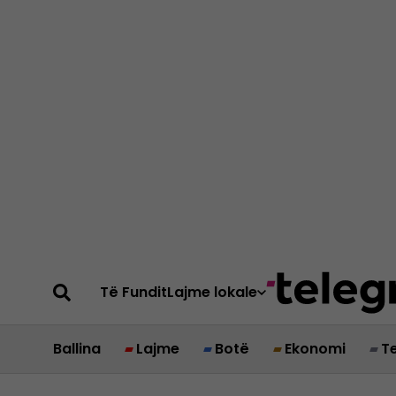
Të Fundit
Lajme lokale
Ballina
Lajme
Botë
Ekonomi
T