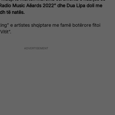
Radio Music Aëards 2022” dhe Dua Lipa doli me
h të natës.
ting” e artistes shqiptare me famë botërore fitoi
itit”.