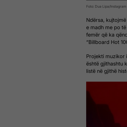
Foto: Dua Lipa/Instagram
Ndërsa, kujtojmë 
e madh me po të n
femër që ka qëndr
“Billboard Hot 10
Projekti muzikor 
është gjithashtu
listë në gjithë his