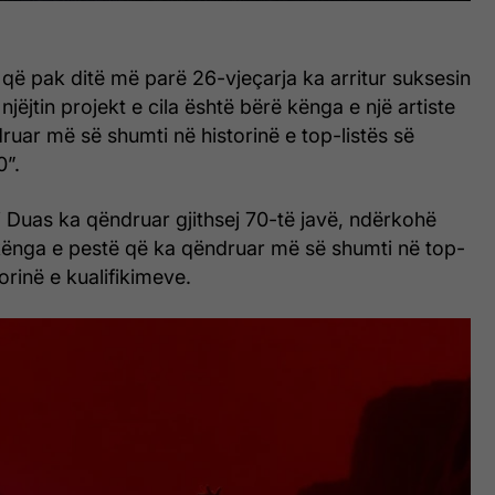
që pak ditë më parë 26-vjeçarja ka arritur suksesin
jëjtin projekt e cila është bërë kënga e një artiste
uar më së shumti në historinë e top-listës së
0”.
i Duas ka qëndruar gjithsej 70-të javë, ndërkohë
 kënga e pestë që ka qëndruar më së shumti në top-
torinë e kualifikimeve.