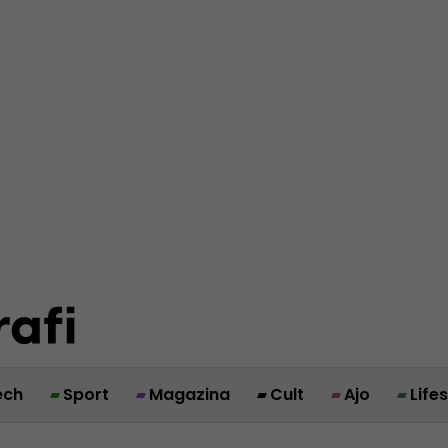
ech
Sport
Magazina
Cult
Ajo
Life