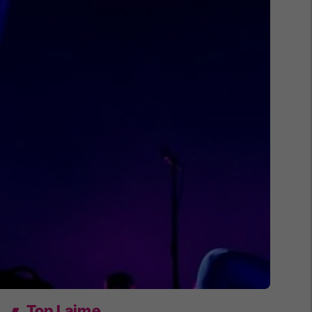
Top Lajme