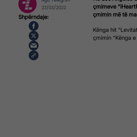
Nga
Telegrafi
çmimeve “iHeart
23/03/2022
çmimin më të mad
Kënga hit “Levita
çmimin “Kënga e V