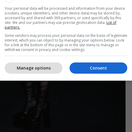
Your personal data will be processed and information from your device
(cookies, unique identifiers, and other device data) may be stored by,
accessed by and shared with 369 partners, or used specifically by this
site. We and our partners may use precise geolocation data.
List of
partners.
Some vendors may process your personal data on the basis of legitimate
interest, which you can object to by managing your options below. Look
for a link at the bottom of this page or in the site menu to manage or
withdraw consent in privacy and cookie settings.
Manage options
Consent