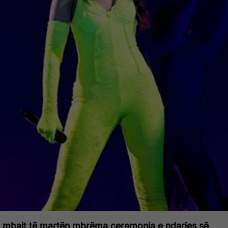
 mbajt të martën mbrëma ceremonia e ndarjes së