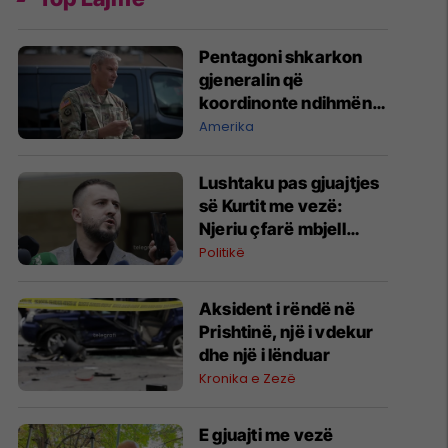
Pentagoni shkarkon
gjeneralin që
koordinonte ndihmën
ushtarake për
Amerika
Ukrainën
​Lushtaku pas gjuajtjes
së Kurtit me vezë:
Njeriu çfarë mbjell
edhe korrë
Politikë
Aksident i rëndë në
Prishtinë, një i vdekur
dhe një i lënduar
Kronika e Zezë
E gjuajti me vezë