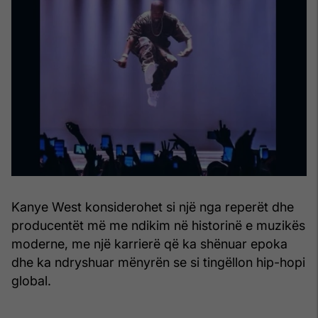
Kanye West konsiderohet si një nga reperët dhe
producentët më me ndikim në historinë e muzikës
moderne, me një karrierë që ka shënuar epoka
dhe ka ndryshuar mënyrën se si tingëllon hip-hopi
global.