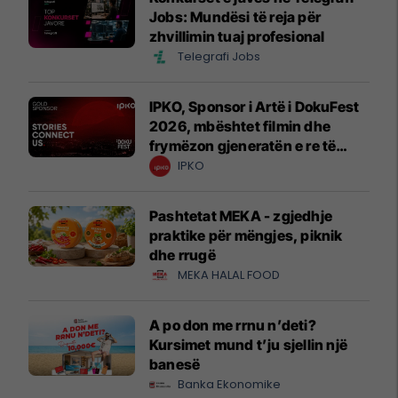
Jobs: Mundësi të reja për
zhvillimin tuaj profesional
Telegrafi Jobs
IPKO, Sponsor i Artë i DokuFest
2026, mbështet filmin dhe
frymëzon gjeneratën e re të
krijuesve
IPKO
Pashtetat MEKA - zgjedhje
praktike për mëngjes, piknik
dhe rrugë
MEKA HALAL FOOD
A po don me rrnu n’deti?
Kursimet mund t’ju sjellin një
banesë
Banka Ekonomike