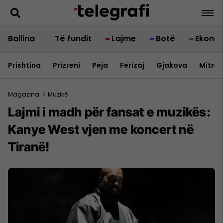
Ballina
Të fundit
Lajme
Botë
Ekono
Prishtina
Prizreni
Peja
Ferizaj
Gjakova
Mitrov
Magazina
>
Muzikë
Lajmi i madh për fansat e muzikës:
Kanye West vjen me koncert në
Tiranë!