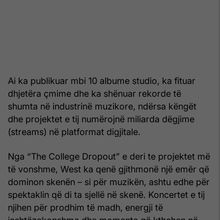
Ai ka publikuar mbi 10 albume studio, ka fituar
dhjetëra çmime dhe ka shënuar rekorde të
shumta në industrinë muzikore, ndërsa këngët
dhe projektet e tij numërojnë miliarda dëgjime
(streams) në platformat digjitale.
Nga “The College Dropout” e deri te projektet më
të vonshme, West ka qenë gjithmonë një emër që
dominon skenën – si për muzikën, ashtu edhe për
spektaklin që di ta sjellë në skenë. Koncertet e tij
njihen për prodhim të madh, energji të