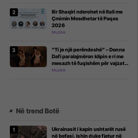
Ilir Shaqiri nderohet në Itali me
Çmimin Mesdhetar të Paqes
2026
Muzikë
"Ti je një perëndeshë" – Donna
Dafi paralajmëron klipin e ri me
mesazh të fuqishëm për vajzat
dhe gratë
Muzikë
Në trend Botë
Ukrainasit i kapin ushtarët rusë
në befasi, ishin duke fjetur në