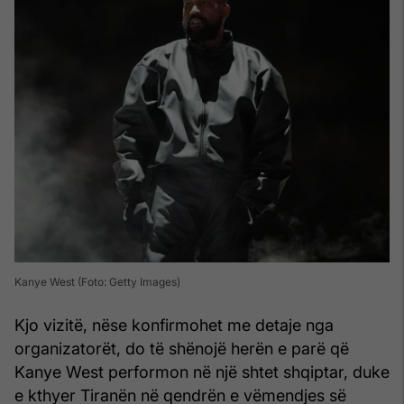
Kanye West (Foto: Getty Images)
Kjo vizitë, nëse konfirmohet me detaje nga
organizatorët, do të shënojë herën e parë që
Kanye West performon në një shtet shqiptar, duke
e kthyer Tiranën në qendrën e vëmendjes së