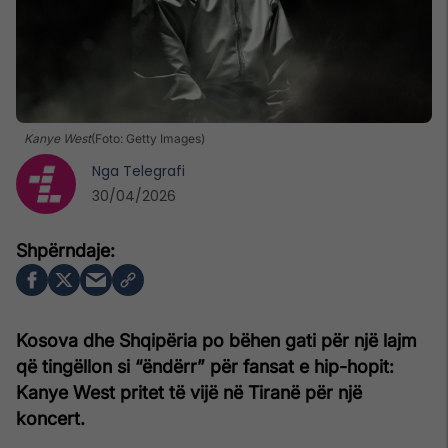
Kanye West
(Foto: Getty Images)
Nga
Telegrafi
30/04/2026
Kosova dhe Shqipëria po bëhen gati për një lajm
që tingëllon si “ëndërr” për fansat e hip-hopit:
Kanye West pritet të vijë në Tiranë për një
koncert.