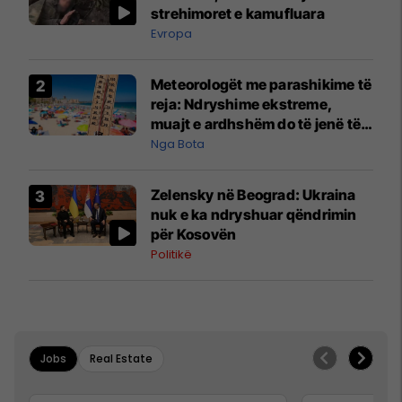
strehimoret e kamufluara
Evropa
Meteorologët me parashikime të
reja: Ndryshime ekstreme,
muajt e ardhshëm do të jenë të
pazakontë
Nga Bota
Zelensky në Beograd: Ukraina
nuk e ka ndryshuar qëndrimin
për Kosovën
Politikë
Jobs
Real Estate