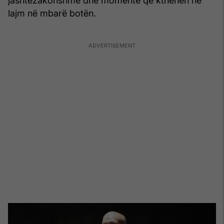
jashtëzakonshme dhe momente që kthehen në
lajm në mbarë botën.