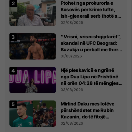
Ftohet nga prokuroria e
Kosovës për krime lufte,
ish-gjenerali serb thotë se
dikush e tradhtoi në
02/08/2026
Beograd
“Vrisni, vrisni shqiptarët”,
skandal në UFC Beograd:
Buzukja u përball me thirrje
anti-shqiptare nga
01/08/2026
tribunat
Një pleskavicë e ngrënë
nga Dua Lipa në Prishtinë
në orën 04:28 të mëngjesit
- dhe bota digjitale serbe
03/08/2026
shpall gjendjen e luftës
Mirlind Daku mes lotëve
përshëndetet me Rubin
Kazanin, do të fitojë
miliona te Spartak Moska
02/08/2026