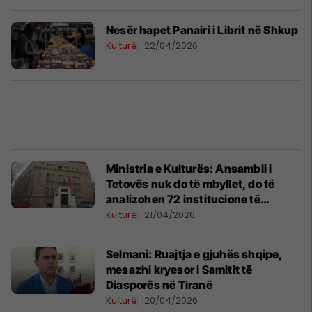
Nesër hapet Panairi i Librit në Shkup
Kulturë
22/04/2026
Ministria e Kulturës: Ansambli i
Tetovës nuk do të mbyllet, do të
analizohen 72 institucione të
kulturës
Kulturë
21/04/2026
Selmani: Ruajtja e gjuhës shqipe,
mesazhi kryesor i Samitit të
Diasporës në Tiranë
Kulturë
20/04/2026