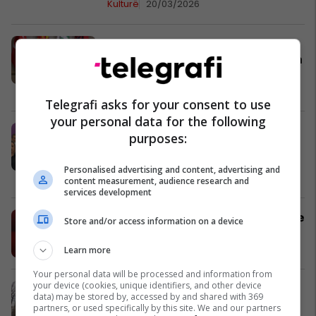
Kulturë
20/03/2026
Fetahu: Fitër Bajrami është dita kur
duhet të hapim zemrat tona, të falim
njëri-tjetrin dhe të forcojmë lidhjet
familjare dhe shoqërore
Kulturë
19/03/2026
Telegrafi asks for your consent to use
your personal data for the following
ASH-Taravari: Bekim Sali tha se
purposes:
"kultura shqiptare është e cunguar
pjesërisht", VLEN po e pranon
Personalised advertising and content, advertising and
dështimin
Kulturë
08/02/2026
content measurement, audience research and
services development
Lutkov: Janë pranuar 2,618 aplikime
Store and/or access information on a device
për projekte kulturore në vitin 2026
Kulturë
01/02/2026
Learn more
Your personal data will be processed and information from
your device (cookies, unique identifiers, and other device
Sindikata: Ljutkov e ka vendosur
data) may be stored by, accessed by and shared with 369
veten mbi ligjet dhe gjykatat, pagat
partners, or used specifically by this site. We and our partners