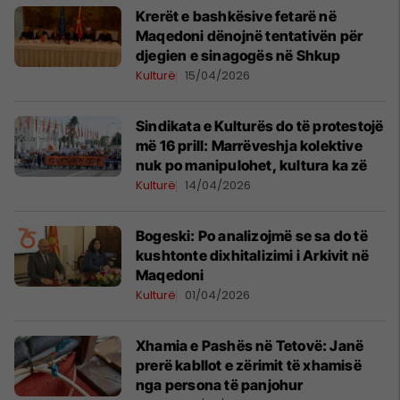
Krerët e bashkësive fetarë në
Maqedoni dënojnë tentativën për
djegien e sinagogës në Shkup
Kulturë
15/04/2026
Sindikata e Kulturës do të protestojë
më 16 prill: Marrëveshja kolektive
nuk po manipulohet, kultura ka zë
Kulturë
14/04/2026
Bogeski: Po analizojmë se sa do të
kushtonte dixhitalizimi i Arkivit në
Maqedoni
Kulturë
01/04/2026
Xhamia e Pashës në Tetovë: Janë
prerë kabllot e zërimit të xhamisë
nga persona të panjohur