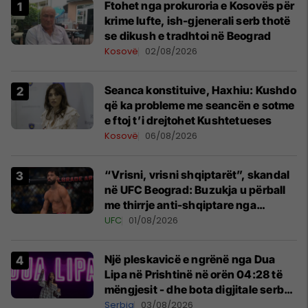
Ftohet nga prokuroria e Kosovës për
krime lufte, ish-gjenerali serb thotë
se dikush e tradhtoi në Beograd
Kosovë
02/08/2026
Seanca konstituive, Haxhiu: Kushdo
që ka probleme me seancën e sotme
e ftoj t’i drejtohet Kushtetueses
Kosovë
06/08/2026
“Vrisni, vrisni shqiptarët”, skandal
në UFC Beograd: Buzukja u përball
me thirrje anti-shqiptare nga
tribunat
UFC
01/08/2026
Një pleskavicë e ngrënë nga Dua
Lipa në Prishtinë në orën 04:28 të
mëngjesit - dhe bota digjitale serbe
shpall gjendjen e luftës
Serbia
03/08/2026