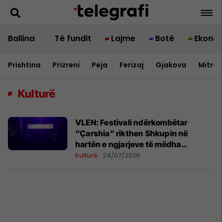
Ballina
Të fundit
Lajme
Botë
Ekono
Prishtina
Prizreni
Peja
Ferizaj
Gjakova
Mitrov
Kulturë
VLEN: Festivali ndërkombëtar
"Çarshia" rikthen Shkupin në
hartën e ngjarjeve të mëdha
kulturore
Kulturë
24/07/2026