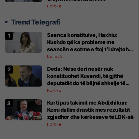
Politikë
Trend Telegrafi
Seanca konstituive, Haxhiu:
Kushdo që ka probleme me
seancën e sotme e ftoj t’i drejtohet
Kushtetueses
Kosovë
Deda: Nëse deri nesër nuk
konstituohet Kuvendi, të gjithë
deputetët do të bëjnë shkelje të
rëndë kushtetuese
Politikë
Kurti pas takimit me Abdixhikun:
Kemi dallim drastik mes rezultatit
zgjedhor dhe kërkesave të LDK-së
Politikë