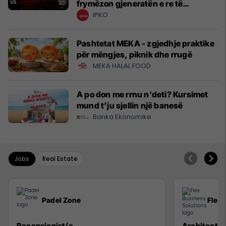
frymëzon gjeneratën e re të
krijuesve
IPKO
Pashtetat MEKA - zgjedhje praktike
për mëngjes, piknik dhe rrugë
MEKA HALAL FOOD
A po don me rrnu n’deti? Kursimet
mund t’ju sjellin një banesë
Banka Ekonomike
Jobs
Real Estate
Padel Zone
Flex 
Recepsionist/e
Architect