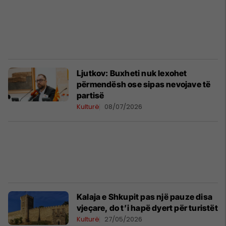
Ljutkov: Buxheti nuk lexohet
përmendësh ose sipas nevojave të
partisë
Kulturë
08/07/2026
Kalaja e Shkupit pas një pauze disa
vjeçare, do t’i hapë dyert për turistët
Kulturë
27/05/2026