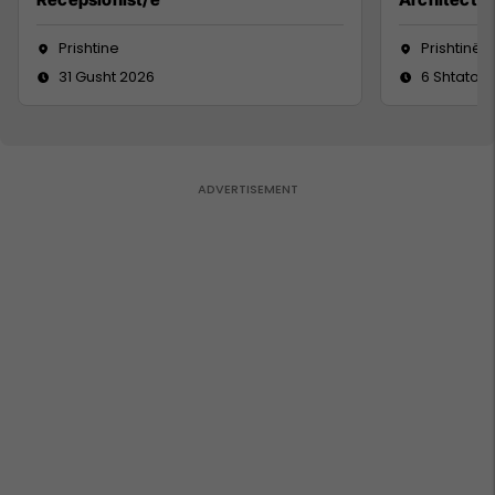
Prishtine
Prishtinë
31 Gusht 2026
6 Shtator 