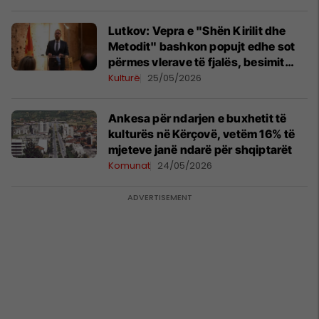
Lutkov: Vepra e "Shën Kirilit dhe
Metodit" bashkon popujt edhe sot
përmes vlerave të fjalës, besimit
dhe kulturës
Kulturë
25/05/2026
Ankesa për ndarjen e buxhetit të
kulturës në Kërçovë, vetëm 16% të
mjeteve janë ndarë për shqiptarët
Komunat
24/05/2026