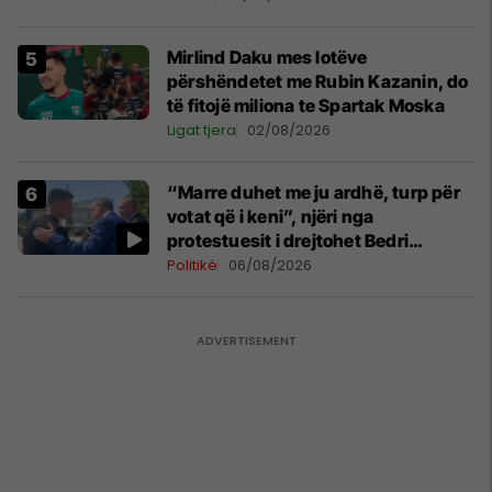
Mirlind Daku mes lotëve
përshëndetet me Rubin Kazanin, do
të fitojë miliona te Spartak Moska
Ligat tjera
02/08/2026
“Marre duhet me ju ardhë, turp për
votat që i keni”, njëri nga
protestuesit i drejtohet Bedri
Hamzës
Politikë
06/08/2026