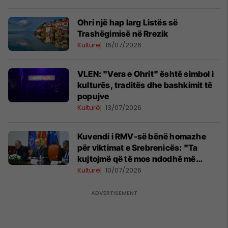
Ohri një hap larg Listës së
Trashëgimisë në Rrezik
Kulturë
16/07/2026
VLEN: "Vera e Ohrit" është simbol i
kulturës, traditës dhe bashkimit të
popujve
Kulturë
13/07/2026
Kuvendi i RMV-së bënë homazhe
për viktimat e Srebrenicës: "Ta
kujtojmë që të mos ndodhë më
kurrë"
Kulturë
10/07/2026