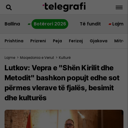
Ballina
Botërori 2026
Të fundit
Lajme
Prishtina
Prizreni
Peja
Ferizaj
Gjakova
Mitrov
Lajme
>
Maqedonia e Veriut
>
Kulturë
Lutkov: Vepra e "Shën Kirilit dhe
Metodit" bashkon popujt edhe sot
përmes vlerave të fjalës, besimit
dhe kulturës