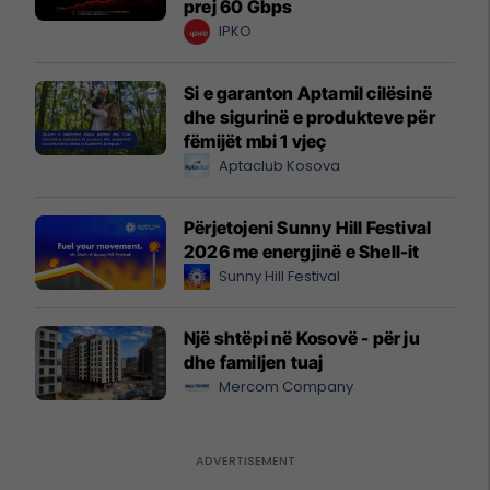
prej 60 Gbps
IPKO
Si e garanton Aptamil cilësinë
dhe sigurinë e produkteve për
fëmijët mbi 1 vjeç
Aptaclub Kosova
Përjetojeni Sunny Hill Festival
2026 me energjinë e Shell-it
Sunny Hill Festival
Një shtëpi në Kosovë - për ju
dhe familjen tuaj
Mercom Company