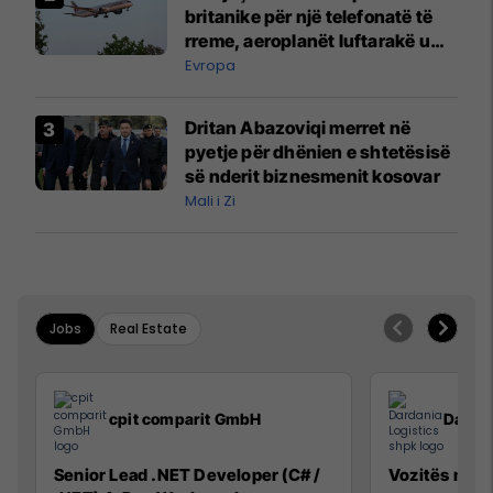
britanike për një telefonatë të
rreme, aeroplanët luftarakë u
ngritën në ajër për të
Evropa
interceptuar fluturaken e Qatar
Airways që po shkonte drejt
Dritan Abazoviqi merret në
Mançesterit
pyetje për dhënien e shtetësisë
së nderit biznesmenit kosovar
Mali i Zi
Jobs
Real Estate
cpit comparit GmbH
Dardan
Senior Lead .NET Developer (C# /
Vozitës me K