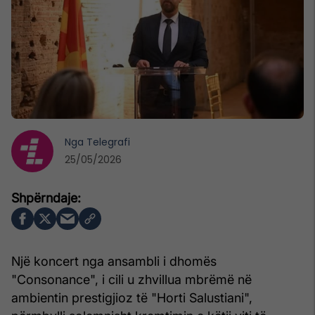
Nga
Telegrafi
25/05/2026
Një koncert nga ansambli i dhomës
"Consonance", i cili u zhvillua mbrëmë në
ambientin prestigjioz të "Horti Salustiani",