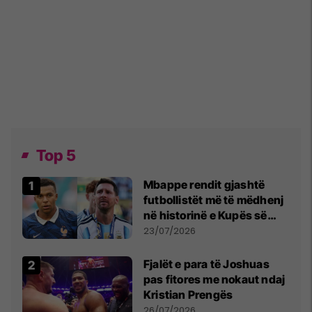
Top 5
Mbappe rendit gjashtë
futbollistët më të mëdhenj
në historinë e Kupës së
Botës, Messi mbetet i dyti
23/07/2026
Fjalët e para të Joshuas
pas fitores me nokaut ndaj
Kristian Prengës
26/07/2026