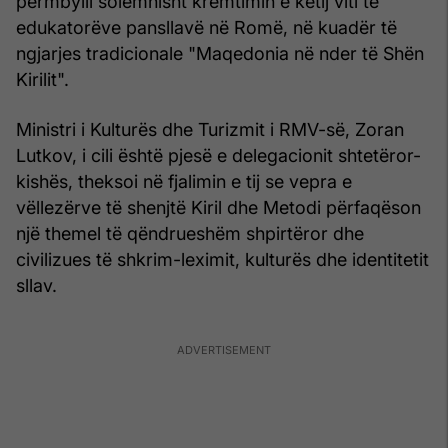
përmbylli solemnisht kremtimin e këtij viti të
edukatorëve pansllavë në Romë, në kuadër të
ngjarjes tradicionale "Maqedonia në nder të Shën
Kirilit".
Ministri i Kulturës dhe Turizmit i RMV-së, Zoran
Lutkov, i cili është pjesë e delegacionit shtetëror-
kishës, theksoi në fjalimin e tij se vepra e
vëllezërve të shenjtë Kiril dhe Metodi përfaqëson
një themel të qëndrueshëm shpirtëror dhe
civilizues të shkrim-leximit, kulturës dhe identitetit
sllav.