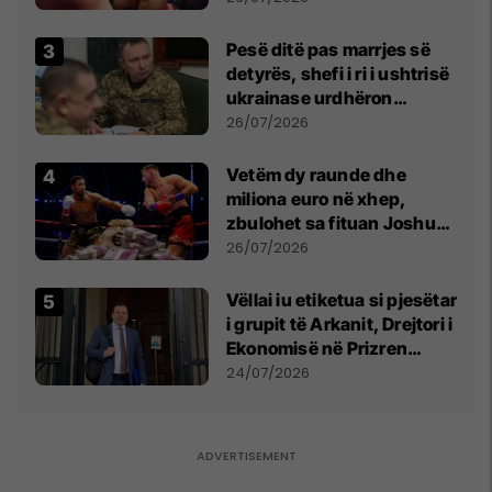
Pesë ditë pas marrjes së
detyrës, shefi i ri i ushtrisë
ukrainase urdhëron
kontroll të madh
26/07/2026
Vetëm dy raunde dhe
miliona euro në xhep,
zbulohet sa fituan Joshua
e Prenga
26/07/2026
Vëllai iu etiketua si pjesëtar
i grupit të Arkanit, Drejtori i
Ekonomisë në Prizren
mohon pretendimet
24/07/2026