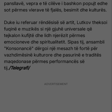
pansllavë, vepra e të cilëve i bashkon popujt edhe
sot përmes vlerave të fjalës, besimit dhe kulturës.
Duke iu referuar rëndësisë së artit, Lutkov theksoi
fuqinë e muzikës si një gjuhë universale që
tejkalon kufijtë dhe lidh njerëzit përmes
emocioneve dhe spiritualitetit. Sipas tij, ansambli
"Konsonancë" dërgoi një mesazh të fortë për
vazhdimësinë kulturore dhe pasurinë e traditës
maqedonase përmes performancës së
tij.
/Telegrafi/