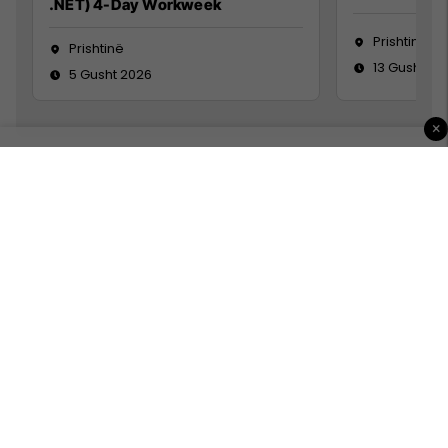
.NET) 4-Day Workweek
Prishtinë
Prishtinë
13 Gusht 20
5 Gusht 2026
×