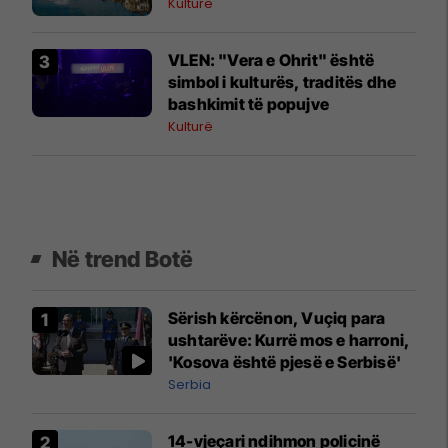
Kulturë
VLEN: "Vera e Ohrit" është
simbol i kulturës, traditës dhe
bashkimit të popujve
Kulturë
Në trend Botë
Sërish kërcënon, Vuçiq para
ushtarëve: Kurrë mos e harroni,
'Kosova është pjesë e Serbisë'
Serbia
14-vjeçari ndihmon policinë