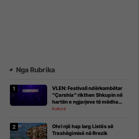
Nga Rubrika
VLEN: Festivali ndërkombëtar
"Çarshia" rikthen Shkupin në
hartën e ngjarjeve të mëdha
kulturore
Kulturë
Ohri një hap larg Listës së
Trashëgimisë në Rrezik