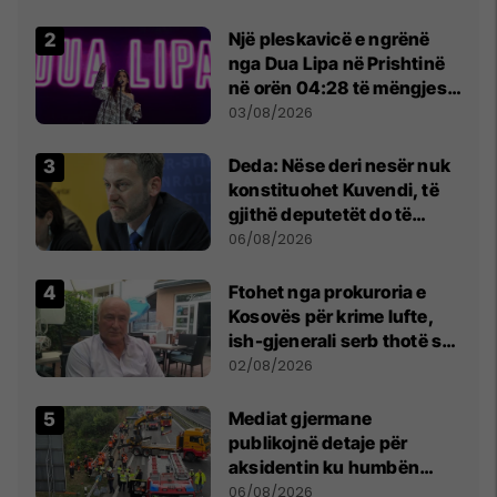
Një pleskavicë e ngrënë
nga Dua Lipa në Prishtinë
në orën 04:28 të mëngjesit
- dhe bota digjitale serbe
03/08/2026
shpall gjendjen e luftës
Deda: Nëse deri nesër nuk
konstituohet Kuvendi, të
gjithë deputetët do të
bëjnë shkelje të rëndë
06/08/2026
kushtetuese
Ftohet nga prokuroria e
Kosovës për krime lufte,
ish-gjenerali serb thotë se
dikush e tradhtoi në
02/08/2026
Beograd
Mediat gjermane
publikojnë detaje për
aksidentin ku humbën
jetën tre mërgimtarë nga
06/08/2026