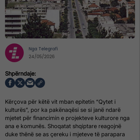
Nga
Telegrafi
24/05/2026
Kërçova për këtë vit mban epitetin “Qytet i
kulturës”, por ka pakënaqësi se si janë ndarë
mjetet për financimin e projekteve kulturore nga
ana e komunës. Shoqatat shqiptare reagojnë
duke thënë se as çereku i mjeteve të parapara