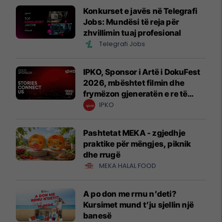
Konkurset e javës në Telegrafi
Jobs: Mundësi të reja për
zhvillimin tuaj profesional
Telegrafi Jobs
IPKO, Sponsor i Artë i DokuFest
2026, mbështet filmin dhe
frymëzon gjeneratën e re të
krijuesve
IPKO
Pashtetat MEKA - zgjedhje
praktike për mëngjes, piknik
dhe rrugë
MEKA HALAL FOOD
A po don me rrnu n’deti?
Kursimet mund t’ju sjellin një
banesë