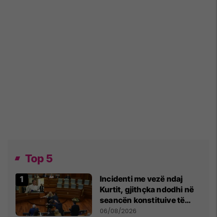
Top 5
Incidenti me vezë ndaj
Kurtit, gjithçka ndodhi në
seancën konstituive të
Kuvendit
06/08/2026