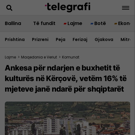
Ballina
Të fundit
Lajme
Botë
Ekono
Prishtina
Prizreni
Peja
Ferizaj
Gjakova
Mitrov
Lajme
>
Maqedonia e Veriut
>
Komunat
Ankesa për ndarjen e buxhetit të
kulturës në Kërçovë, vetëm 16% të
mjeteve janë ndarë për shqiptarët