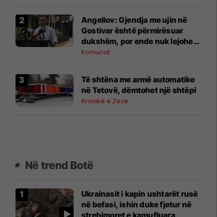
Angellov: Gjendja me ujin në
Gostivar është përmirësuar
dukshëm, por ende nuk lejohet
për pije
Komunat
Të shtëna me armë automatike
në Tetovë, dëmtohet një shtëpi
Kronikë e Zezë
Në trend Botë
Ukrainasit i kapin ushtarët rusë
në befasi, ishin duke fjetur në
strehimoret e kamufluara