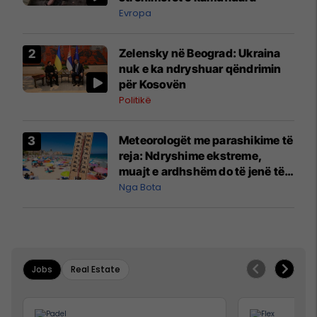
Evropa
Zelensky në Beograd: Ukraina
nuk e ka ndryshuar qëndrimin
për Kosovën
Politikë
Meteorologët me parashikime të
reja: Ndryshime ekstreme,
muajt e ardhshëm do të jenë të
pazakontë
Nga Bota
Jobs
Real Estate