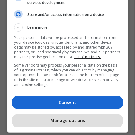
services development
Store and/or access information on a device
Learn more
Your personal data will be processed and information from
your device (cookies, unique identifiers, and other device
data) may be stored by, accessed by and shared with 369
Aktivitete Kulturore
Kërçova
partners, or used specifically by this site. We and our partners
may use precise geolocation data.
List of partners.
Some vendors may process your personal data on the basis
of legitimate interest, which you can object to by managing
your options below. Look for a link at the bottom of this page
or in the site menu to manage or withdraw consent in privacy
and cookie settings.
Consent
Manage options