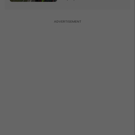
Komogllava e Ferizajt