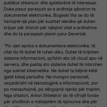
publikut shkencor dhe qytetarëve të interesuar.
Duke pasur parasysh se e ardhmja qëndron te
dokumentet elektronike, Bogeski tha se do të
hartojnë një plan për kushtet teknike që duhen
krijuar për Arkivin për njëqind vitet e ardhshme
dhe do ta paraqesin planin para Qeverisë.
"Po vjen epoka e dokumenteve elektronike, të
cilat do të duhet të ruhen diku. Duhet të krijohen
sisteme informacioni, qofshin ato në cloud apo në
servera, dhe pastaj ato sisteme duhet të mbrohen
nga sulmet kibernetike. Ne duhet ta bëjmë këtë
gjatë kësaj periudhe. Na mungon personeli,
veçanërisht në teknologjinë e informacionit, por
po menaxhojmë, po dërgojmë njerëz për trajnim.
Nga shtatori, Arkivi Shtetëror do të ofrojë fonde
për zhvillimin e mëtejshëm të njohurive dhe për