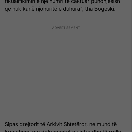
rikualifikimin e një numri të caktuar punonjësish
që nuk kanë njohuritë e duhura", tha Bogeski.
Sipas drejtorit të Arkivit Shtetëror, ne mund të
krenohemi me dokumentet e vjetra dhe të rralla