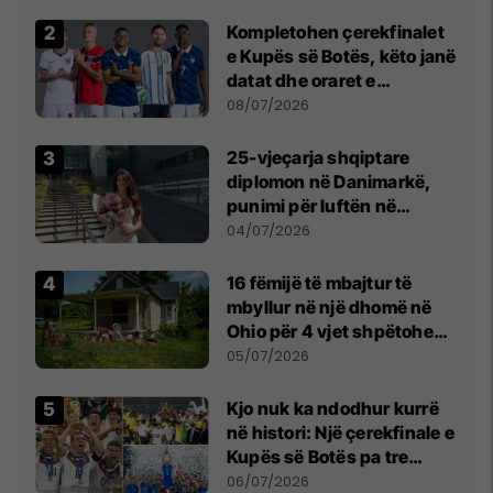
Kompletohen çerekfinalet
e Kupës së Botës, këto janë
datat dhe oraret e
ndeshjeve
08/07/2026
25-vjeçarja shqiptare
diplomon në Danimarkë,
punimi për luftën në
Kosovë vlerësohet me
04/07/2026
notën më të lartë
16 fëmijë të mbajtur të
mbyllur në një dhomë në
Ohio për 4 vjet shpëtohen -
tani ata i pret një sfidë e
05/07/2026
madhe
Kjo nuk ka ndodhur kurrë
në histori: Një çerekfinale e
Kupës së Botës pa tre
vendet legjendare të
06/07/2026