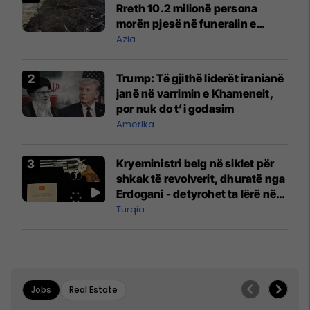
Rreth 10.2 milionë persona
morën pjesë në funeralin e
liderit të Iranit në 1989
Azia
Trump: Të gjithë liderët iranianë
janë në varrimin e Khameneit,
por nuk do t’i godasim
Amerika
Kryeministri belg në siklet për
shkak të revolverit, dhuratë nga
Erdogani - detyrohet ta lërë në
një bazë ushtarake
Turqia
Jobs
Real Estate