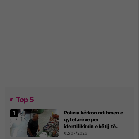
Top 5
Policia kërkon ndihmën e
qytetarëve për
identifikimin e këtij të
dyshuari
02/07/2026