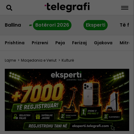
Ballina
Botërori 2026
Eksperti
Të fu
Prishtina
Prizreni
Peja
Ferizaj
Gjakova
Mitrov
Lajme
>
Maqedonia e Veriut
>
Kulturë