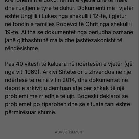
dhe ruajtjen e tyre të duhur. Dokumenti më i vjetër
është Ungjilli i Lukës nga shekulli i 12-të, i gjetur
në fondin e familjes Robevci të Ohrit nga shekulli i
19-të. Ai tha se dokumentet nga periudha osmane
janë gjithashtu të rralla dhe jashtëzakonisht të
rëndësishme.
Pas 40 vitesh të kaluara në ndërtesën e vjetër (që
nga viti 1969), Arkivi Shtetëror u zhvendos në një
ndërtesë të re në vitin 2014, dhe dokumentet në
depot e arkivit u dëmtuan atje për shkak të një
problemi me rrjedhje të ujit. Bogeski deklaroi se
problemet po riparohen dhe se situata tani është
përmirësuar shumë.