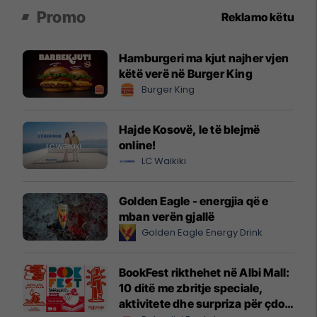
Promo
Reklamo këtu
Hamburgeri ma kjut najher vjen
këtë verë në Burger King
Burger King
Hajde Kosovë, le të blejmë
online!
LC Waikiki
Golden Eagle - energjia që e
mban verën gjallë
Golden Eagle Energy Drink
BookFest rikthehet në Albi Mall:
10 ditë me zbritje speciale,
aktivitete dhe surpriza për çdo