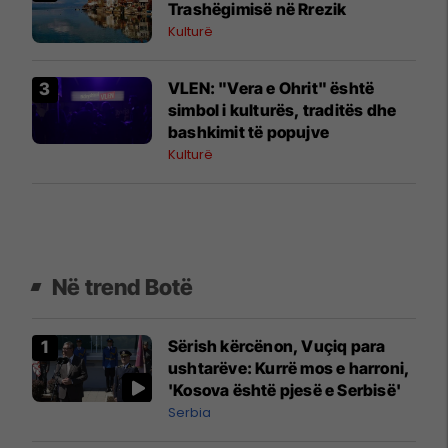
Trashëgimisë në Rrezik
Kulturë
VLEN: "Vera e Ohrit" është
simbol i kulturës, traditës dhe
bashkimit të popujve
Kulturë
Në trend Botë
Sërish kërcënon, Vuçiq para
ushtarëve: Kurrë mos e harroni,
'Kosova është pjesë e Serbisë'
Serbia