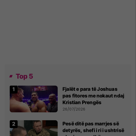
Top 5
Fjalët e para të Joshuas
pas fitores me nokaut ndaj
Kristian Prengës
26/07/2026
Pesë ditë pas marrjes së
detyrës, shefi i ri i ushtrisë