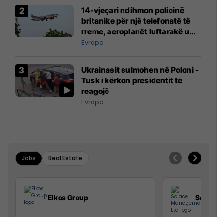
14-vjeçari ndihmon policinë
britanike për një telefonatë të
rreme, aeroplanët luftarakë u
ngritën në ajër për të
Evropa
interceptuar fluturaken e Qatar
Airways që po shkonte drejt
Ukrainasit sulmohen në Poloni -
Mançesterit
Tusk i kërkon presidentit të
reagojë
Evropa
Jobs
Real Estate
Elkos Group
Solac