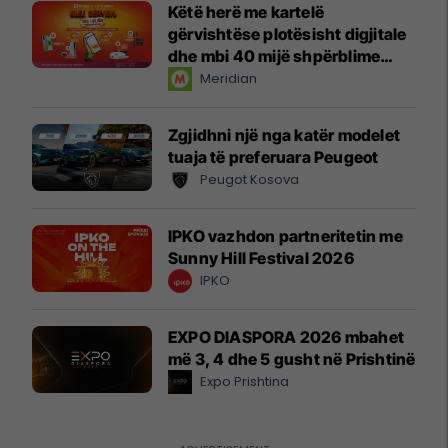
Këtë herë me kartelë
gërvishtëse plotësisht digjitale
dhe mbi 40 mijë shpërblime
instant!
Meridian
Zgjidhni një nga katër modelet
tuaja të preferuara Peugeot
Peugot Kosova
IPKO vazhdon partneritetin me
Sunny Hill Festival 2026
IPKO
EXPO DIASPORA 2026 mbahet
më 3, 4 dhe 5 gusht në Prishtinë
Expo Prishtina