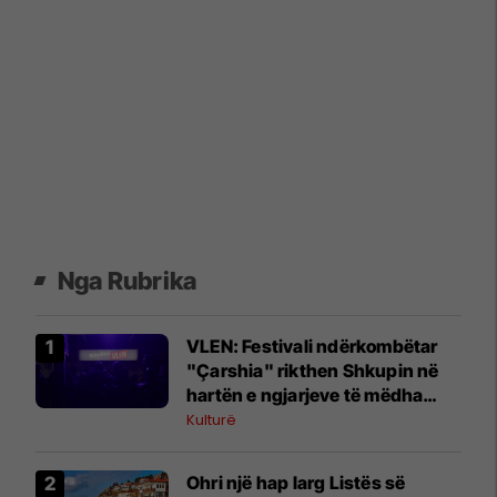
Nga Rubrika
VLEN: Festivali ndërkombëtar
"Çarshia" rikthen Shkupin në
hartën e ngjarjeve të mëdha
kulturore
Kulturë
Ohri një hap larg Listës së