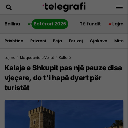
Ballina
Botërori 2026
Të fundit
Lajme
Prishtina
Prizreni
Peja
Ferizaj
Gjakova
Mitrov
Lajme
>
Maqedonia e Veriut
>
Kulturë
Kalaja e Shkupit pas një pauze disa
vjeçare, do t’i hapë dyert për
turistët