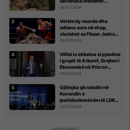
ukrainase urdhëron
kontroll të madh
26/07/2026
Vetëm dy raunde dhe
miliona euro në xhep,
zbulohet sa fituan Joshua
e Prenga
26/07/2026
Vëllai iu etiketua si pjesëtar
i grupit të Arkanit, Drejtori i
Ekonomisë në Prizren
mohon pretendimet
24/07/2026
Gjithçka që ndodhi në
Kuvendin e
jashtëzakonshëm të LDK-
së
30/07/2026