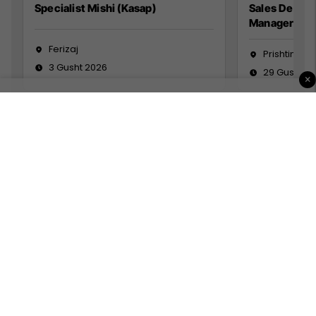
Specialist Mishi (Kasap)
Sales Devel
Manager
Ferizaj
Prishtinë
3 Gusht 2026
29 Gusht 2
×