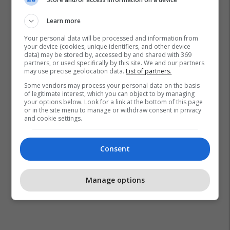
Learn more
Your personal data will be processed and information from
your device (cookies, unique identifiers, and other device
data) may be stored by, accessed by and shared with 369
partners, or used specifically by this site. We and our partners
may use precise geolocation data.
List of partners.
Some vendors may process your personal data on the basis
of legitimate interest, which you can object to by managing
your options below. Look for a link at the bottom of this page
or in the site menu to manage or withdraw consent in privacy
Kalaja E Shkupit
and cookie settings.
Consent
Manage options