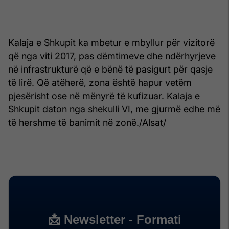
Kalaja e Shkupit ka mbetur e mbyllur për vizitorë
që nga viti 2017, pas dëmtimeve dhe ndërhyrjeve
në infrastrukturë që e bënë të pasigurt për qasje
të lirë. Që atëherë, zona është hapur vetëm
pjesërisht ose në mënyrë të kufizuar. Kalaja e
Shkupit daton nga shekulli VI, me gjurmë edhe më
të hershme të banimit në zonë./Alsat/