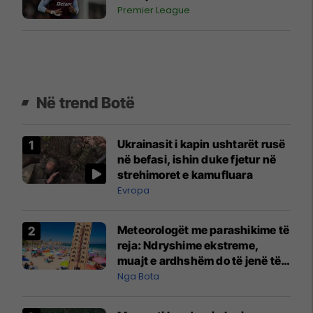
Premier League
Në trend Botë
Ukrainasit i kapin ushtarët rusë
në befasi, ishin duke fjetur në
strehimoret e kamufluara
Evropa
Meteorologët me parashikime të
reja: Ndryshime ekstreme,
muajt e ardhshëm do të jenë të
pazakontë
Nga Bota