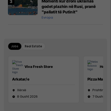
Momenti kur droni ukrainas
godet plazhin në Rusi, pranë
"pallatit të Putinit"
Evropa
Jobs
Real Estate
Viva Fresh Store
Hebs 
Arkatar/e
Pizza Man
Xërxë
Prishtinë
8 Gusht 2026
7 Gusht 20