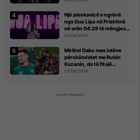
Një pleskavicë e ngrënë
nga Dua Lipa në Prishtinë
në orën 04:28 të mëngjesit
- dhe bota digjitale serbe
03/08/2026
shpall gjendjen e luftës
Mirlind Daku mes lotëve
përshëndetet me Rubin
Kazanin, do të fitojë
miliona te Spartak Moska
02/08/2026