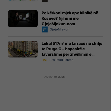
Po kërkoni mjek apo klinikë në
Kosovë? Njihuni me
GjejeMjekun.com
GjejeMjekun
Lokal 517m² me tarracë në shitje
te Rruga C – hapësirë e
favorshme për zhvillimin e
biznesit #15796
Pro Real Estate