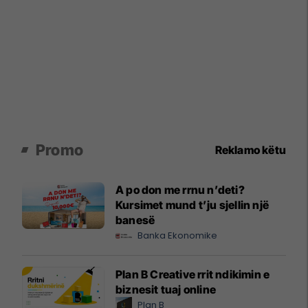
Promo
Reklamo këtu
A po don me rrnu n’deti?
Kursimet mund t’ju sjellin një
banesë
Banka Ekonomike
Plan B Creative rrit ndikimin e
biznesit tuaj online
Plan B