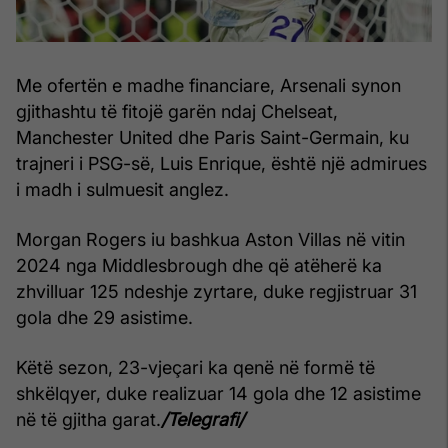
Me ofertën e madhe financiare, Arsenali synon
gjithashtu të fitojë garën ndaj Chelseat,
Manchester United dhe Paris Saint-Germain, ku
trajneri i PSG-së, Luis Enrique, është një admirues
i madh i sulmuesit anglez.
Morgan Rogers iu bashkua Aston Villas në vitin
2024 nga Middlesbrough dhe që atëherë ka
zhvilluar 125 ndeshje zyrtare, duke regjistruar 31
gola dhe 29 asistime.
Këtë sezon, 23-vjeçari ka qenë në formë të
shkëlqyer, duke realizuar 14 gola dhe 12 asistime
në të gjitha garat.
/Telegrafi/