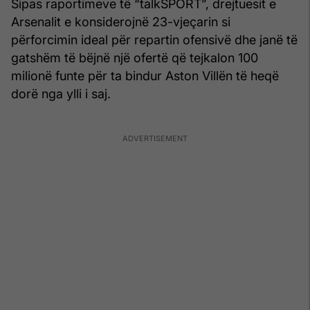
Sipas raportimeve të “talkSPORT”, drejtuesit e
Arsenalit e konsiderojnë 23-vjeçarin si
përforcimin ideal për repartin ofensivë dhe janë të
gatshëm të bëjnë një ofertë që tejkalon 100
milionë funte për ta bindur Aston Villën të heqë
dorë nga ylli i saj.