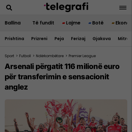
Ballina
Të fundit
Lajme
Botë
Ekono
Prishtina
Prizreni
Peja
Ferizaj
Gjakova
Mitrov
Sport
>
Futboll
>
Ndërkombëtare
>
Premier League
Arsenali përgatit 116 milionë euro
për transferimin e sensacionit
anglez