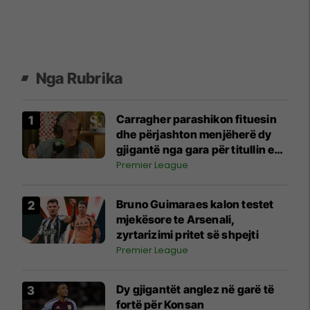
Nga Rubrika
Carragher parashikon fituesin
dhe përjashton menjëherë dy
gjigantë nga gara për titullin e
Ligës Premier
Premier League
Bruno Guimaraes kalon testet
mjekësore te Arsenali,
zyrtarizimi pritet së shpejti
Premier League
Dy gjigantët anglez në garë të
fortë për Konsan