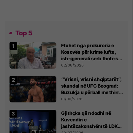
Top 5
Ftohet nga prokuroria e
Kosovës për krime lufte,
ish-gjenerali serb thotë se
dikush e tradhtoi në
02/08/2026
Beograd
“Vrisni, vrisni shqiptarët”,
skandal në UFC Beograd:
Buzukja u përball me thirrje
anti-shqiptare nga
01/08/2026
tribunat
Gjithçka që ndodhi në
Kuvendin e
jashtëzakonshëm të LDK-
së
30/07/2026