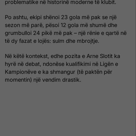
problematike në historinë moderne të klubit.
Po ashtu, ekipi shënoi 23 gola më pak se një
sezon më parë, pësoi 12 gola më shumë dhe
grumbulloi 24 pikë më pak – një rënie e qartë në
të dy fazat e lojës: sulm dhe mbrojtje.
Në këtë kontekst, edhe pozita e Arne Slotit ka
hyrë në debat, ndonëse kualifikimi në Ligën e
Kampionëve e ka shmangur (të paktën për
momentin) një vendim drastik.