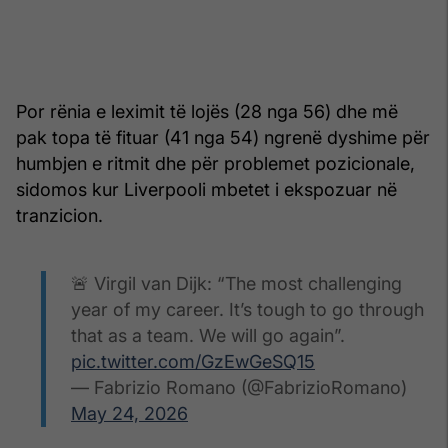
Por rënia e leximit të lojës (28 nga 56) dhe më
pak topa të fituar (41 nga 54) ngrenë dyshime për
humbjen e ritmit dhe për problemet pozicionale,
sidomos kur Liverpooli mbetet i ekspozuar në
tranzicion.
🚨 Virgil van Dijk: “The most challenging
year of my career. It’s tough to go through
that as a team. We will go again”.
pic.twitter.com/GzEwGeSQ15
— Fabrizio Romano (@FabrizioRomano)
May 24, 2026