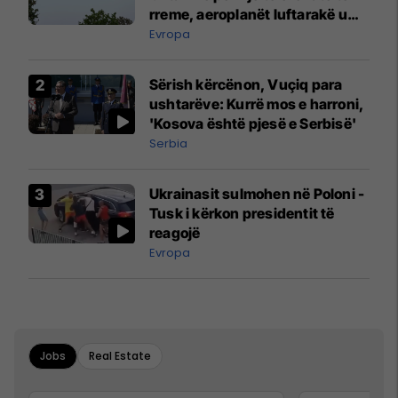
rreme, aeroplanët luftarakë u
ngritën në ajër për të
Evropa
interceptuar fluturaken e Qatar
Airways që po shkonte drejt
Sërish kërcënon, Vuçiq para
Mançesterit
ushtarëve: Kurrë mos e harroni,
'Kosova është pjesë e Serbisë'
Serbia
Ukrainasit sulmohen në Poloni -
Tusk i kërkon presidentit të
reagojë
Evropa
Jobs
Real Estate