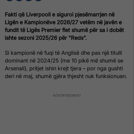
Fakti që Liverpooli e siguroi pjesëmarrjen në
Ligën e Kampionëve 2026/27 vetëm në javën e
fundit të Ligës Premier flet shumë për sa i dobët
ishte sezoni 2025/26 për “Reds”.
Si kampionë në fuqi të Anglisë dhe pas një titulli
dominant në 2024/25 (me 10 pikë më shumë se
Arsenali), pritjet ishin krejt tjera – por nga gushti
deri në maj, shumë gjëra thjesht nuk funksionuan.