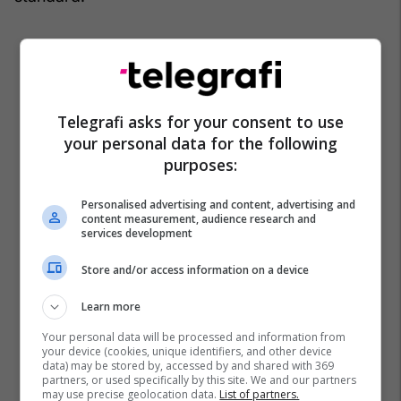
Telegrafi asks for your consent to use
your personal data for the following
purposes:
Personalised advertising and content, advertising and
content measurement, audience research and
services development
Store and/or access information on a device
Learn more
Your personal data will be processed and information from
your device (cookies, unique identifiers, and other device
Arne Slot and the squad made a special
data) may be stored by, accessed by and shared with 369
partners, or used specifically by this site. We and our partners
presentation to Andy Robertson and Mo
may use precise geolocation data.
List of partners.