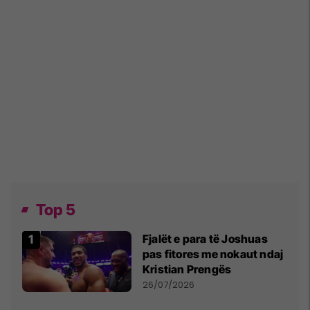
Top 5
Fjalët e para të Joshuas
pas fitores me nokaut ndaj
Kristian Prengës
26/07/2026