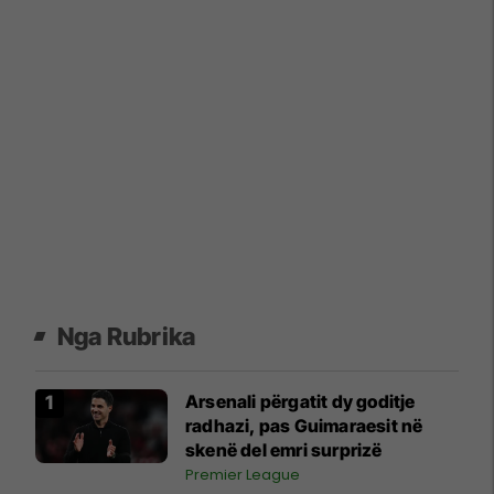
Nga Rubrika
Arsenali përgatit dy goditje
radhazi, pas Guimaraesit në
skenë del emri surprizë
Premier League