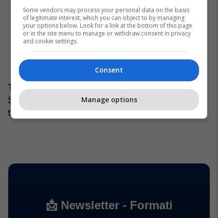
Salah before training ❤️
Some vendors may process your personal data on the basis
pic.twitter.com/J7rgXZ1aDp
of legitimate interest, which you can object to by managing
your options below. Look for a link at the bottom of this page
— Liverpool FC (@LFC)
May 23, 2026
or in the site menu to manage or withdraw consent in privacy
and cookie settings.
Consent
Tani klubi duhet të vendosë shpejt: a e mbështet
Manage options
Slotin me një rindërtim të plotë, apo nis një cikël
të ri, sepse koha këtë verë nuk fal.
/Telegrafi/