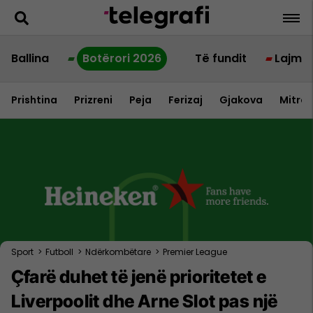
Ballina
Botërori 2026
Të fundit
Lajme
Prishtina
Prizreni
Peja
Ferizaj
Gjakova
Mitrov
Sport
>
Futboll
>
Ndërkombëtare
>
Premier League
Çfarë duhet të jenë prioritetet e
Liverpoolit dhe Arne Slot pas një