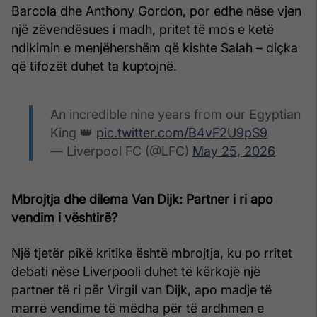
Barcola dhe Anthony Gordon, por edhe nëse vjen
një zëvendësues i madh, pritet të mos e ketë
ndikimin e menjëhershëm që kishte Salah – diçka
që tifozët duhet ta kuptojnë.
An incredible nine years from our Egyptian
King 👑
pic.twitter.com/B4vF2U9pS9
— Liverpool FC (@LFC)
May 25, 2026
Mbrojtja dhe dilema Van Dijk: Partner i ri apo
vendim i vështirë?
Një tjetër pikë kritike është mbrojtja, ku po rritet
debati nëse Liverpooli duhet të kërkojë një
partner të ri për Virgil van Dijk, apo madje të
marrë vendime të mëdha për të ardhmen e