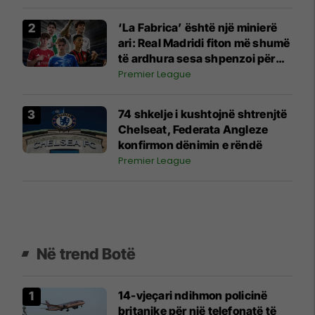
‘La Fabrica’ është një minierë
ari: Real Madridi fiton më shumë
të ardhura sesa shpenzoi për
transferimet e reja
Premier League
74 shkelje i kushtojnë shtrenjtë
Chelseat, Federata Angleze
konfirmon dënimin e rëndë
Premier League
Në trend Botë
14-vjeçari ndihmon policinë
britanike për një telefonatë të