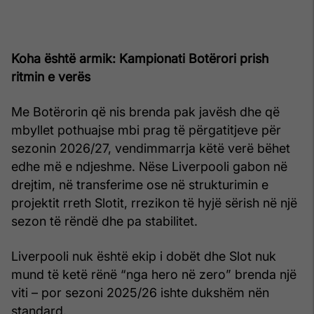
Koha është armik: Kampionati Botërori prish
ritmin e verës
Me Botërorin që nis brenda pak javësh dhe që
mbyllet pothuajse mbi prag të përgatitjeve për
sezonin 2026/27, vendimmarrja këtë verë bëhet
edhe më e ndjeshme. Nëse Liverpooli gabon në
drejtim, në transferime ose në strukturimin e
projektit rreth Slotit, rrezikon të hyjë sërish në një
sezon të rëndë dhe pa stabilitet.
Liverpooli nuk është ekip i dobët dhe Slot nuk
mund të ketë rënë “nga hero në zero” brenda një
viti – por sezoni 2025/26 ishte dukshëm nën
standard.