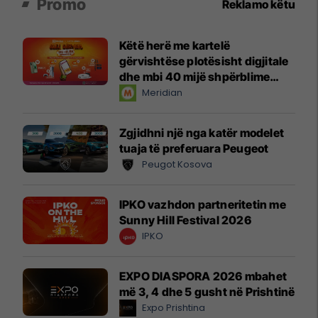
Promo
Reklamo këtu
Këtë herë me kartelë
gërvishtëse plotësisht digjitale
dhe mbi 40 mijë shpërblime
instant!
Meridian
Zgjidhni një nga katër modelet
tuaja të preferuara Peugeot
Peugot Kosova
IPKO vazhdon partneritetin me
Sunny Hill Festival 2026
IPKO
EXPO DIASPORA 2026 mbahet
më 3, 4 dhe 5 gusht në Prishtinë
Expo Prishtina