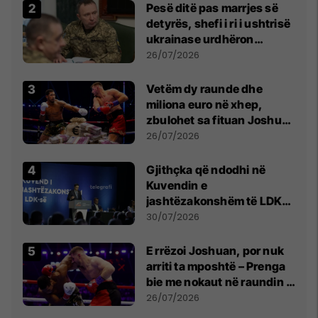
Pesë ditë pas marrjes së
detyrës, shefi i ri i ushtrisë
ukrainase urdhëron
kontroll të madh
26/07/2026
Vetëm dy raunde dhe
miliona euro në xhep,
zbulohet sa fituan Joshua
e Prenga
26/07/2026
Gjithçka që ndodhi në
Kuvendin e
jashtëzakonshëm të LDK-
së
30/07/2026
E rrëzoi Joshuan, por nuk
arriti ta mposhtë – Prenga
bie me nokaut në raundin e
dytë
26/07/2026