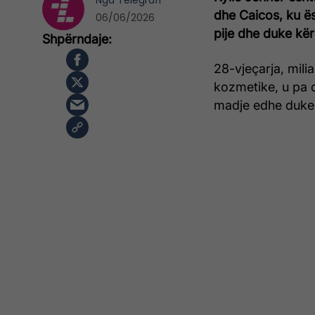
Nga
Telegrafi
dhe Caicos, ku ës
06/06/2026
pije dhe duke kër
28-vjeçarja, mil
kozmetike, u pa d
madje edhe duke 