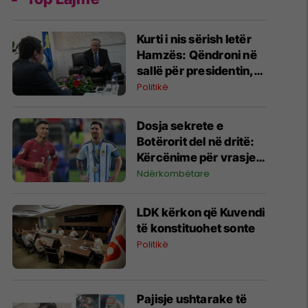
​Kurti i nis sërish letër
Hamzës: Qëndroni në
sallë për presidentin,
ua japim kryetarin e
Politikë
Kuvendit
Dosja sekrete e
Botërorit del në dritë:
Kërcënime për vrasje
ndaj Ronaldos dhe
Ndërkombëtare
Messit
LDK kërkon që Kuvendi
të konstituohet sonte
Politikë
Pajisje ushtarake të