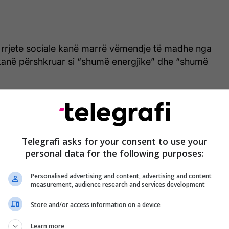
ë rrjete sociale kanë marrë vëmendje të madhe nga
e kanë përshkruar si “shumë energjike” dhe “shumë
Telegrafi asks for your consent to use your
personal data for the following purposes:
Personalised advertising and content, advertising and content
measurement, audience research and services development
Store and/or access information on a device
Learn more