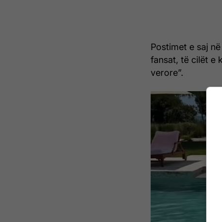
Postimet e saj n
fansat, të cilët 
verore”.