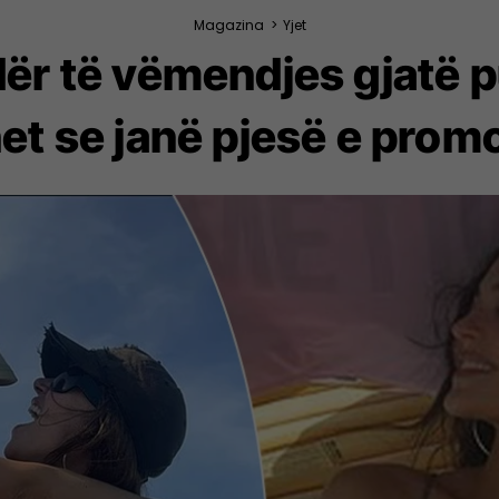
Magazina
>
Yjet
dër të vëmendjes gjatë p
het se janë pjesë e pro