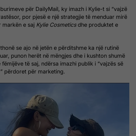
 burimeve për DailyMail, ky imazh i Kylie-t si “vajzë
rastësor, por pjesë e një strategjie të menduar mirë
r markën e saj
Kylie Cosmetics
dhe produktet e
thonë se ajo në jetën e përditshme ka një rutinë
uar, punon herët në mëngjes dhe i kushton shumë
 fëmijëve të saj, ndërsa imazhi publik i “vajzës së
” përdoret për marketing.