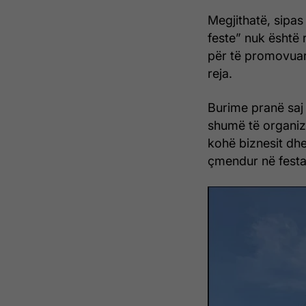
Megjithatë, sipas
feste” nuk është 
për të promovua
reja.
Burime pranë saj 
shumë të organiz
kohë biznesit dhe
çmendur në festa