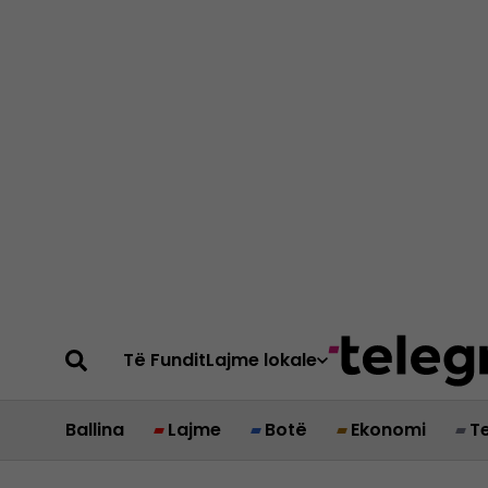
Të Fundit
Lajme lokale
Ballina
Lajme
Botë
Ekonomi
T