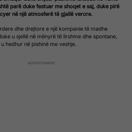
htë parë duke festuar me shoqet e saj, duke pirë
cyer në një atmosferë të gjallë verore.
iardere dhe drejtore e një kompanie të madhe
uke u sjellë në mënyrë të lirshme dhe spontane,
u hedhur në pishinë me veshje.