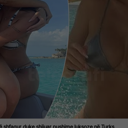
të shfaqur duke shijuar pushime luksoze në Turks