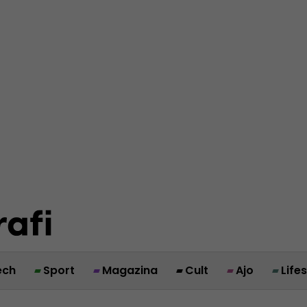
ech
Sport
Magazina
Cult
Ajo
Life