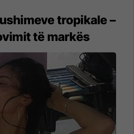
ushimeve tropikale –
movimit të markës