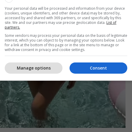
Your personal data will be processed and information from your device
(cookies, unique identifiers, and other device data) may be stored by,
accessed by and shared with 369 partners, or used specifically by this
site. We and our partners may use precise geolocation data.
List of
partners.
Some vendors may process your personal data on the basis of legitimate
interest, which you can object to by managing your options below. Look
for a link at the bottom of this page or in the site menu to manage or
withdraw consent in privacy and cookie settings.
Manage options
Consent