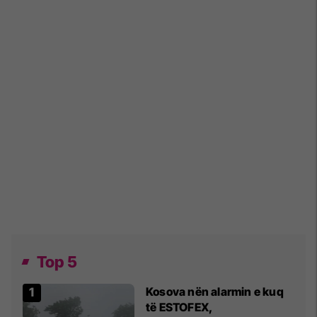
Top 5
Kosova nën alarmin e kuq
të ESTOFEX,