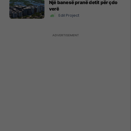
Një banesë pranë detit për çdo
verë
Edil Project