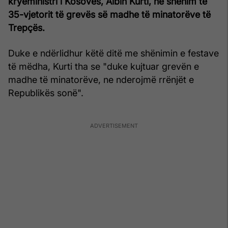
kryeministri i Kosovës, Albin Kurti, në shënim të
35-vjetorit të grevës së madhe të minatorëve të
Trepçës.
Duke e ndërlidhur këtë ditë me shënimin e festave
të mëdha, Kurti tha se "duke kujtuar grevën e
madhe të minatorëve, ne nderojmë rrënjët e
Republikës sonë".