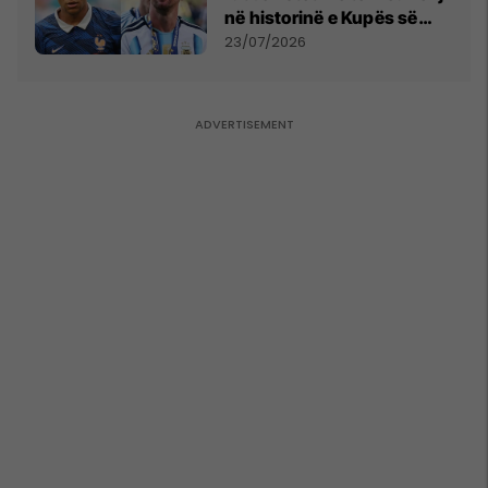
në historinë e Kupës së
Botës, Messi mbetet i dyti
23/07/2026