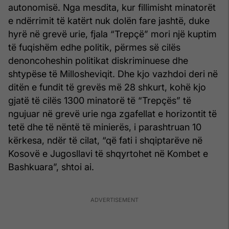
autonomisë. Nga mesdita, kur fillimisht minatorët
e ndërrimit të katërt nuk dolën fare jashtë, duke
hyrë në grevë urie, fjala “Trepçë” mori një kuptim
të fuqishëm edhe politik, përmes së cilës
denoncoheshin politikat diskriminuese dhe
shtypëse të Millosheviqit. Dhe kjo vazhdoi deri në
ditën e fundit të grevës më 28 shkurt, kohë kjo
gjatë të cilës 1300 minatorë të “Trepçës” të
ngujuar në grevë urie nga zgafellat e horizontit të
tetë dhe të nëntë të minierës, i parashtruan 10
kërkesa, ndër të cilat, “që fati i shqiptarëve në
Kosovë e Jugosllavi të shqyrtohet në Kombet e
Bashkuara”, shtoi ai.