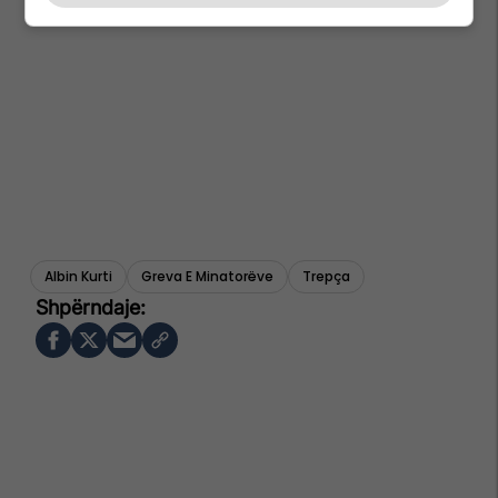
Albin Kurti
Greva E Minatorëve
Trepça