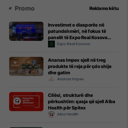
Promo
Reklamo këtu
Investimet e diasporës në
patundshmëri, në fokus të
panelit të Expo Real Kosova
2026
Expo Real Kosova
Ananas Impex sjell në treg
produkte të reja për çdo shije
dhe gatim
Ananas Impex
Cilësi, strukturë dhe
përkushtim: qasja që sjell Alba
Health për Spitex
Alba Health