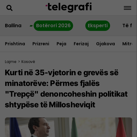
Ballina
Botërori 2026
Eksperti
Të fu
Prishtina
Prizreni
Peja
Ferizaj
Gjakova
Mitrov
Lajme
>
Kosovë
Kurti në 35-vjetorin e grevës së
minatorëve: Përmes fjalës
"Trepçë" denoncoheshin politikat
shtypëse të Millosheviqit