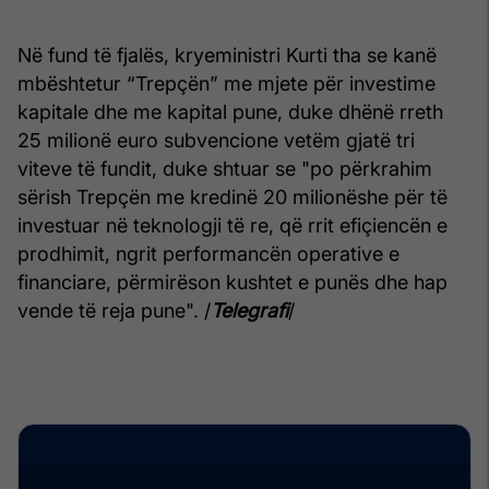
Në fund të fjalës, kryeministri Kurti tha se kanë
mbështetur “Trepçën” me mjete për investime
kapitale dhe me kapital pune, duke dhënë rreth
25 milionë euro subvencione vetëm gjatë tri
viteve të fundit, duke shtuar se "po përkrahim
sërish Trepçën me kredinë 20 milionëshe për të
investuar në teknologji të re, që rrit efiçiencën e
prodhimit, ngrit performancën operative e
financiare, përmirëson kushtet e punës dhe hap
vende të reja pune". /
Telegrafi
/