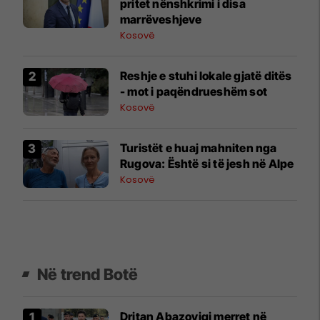
pritet nënshkrimi i disa
marrëveshjeve
Kosovë
Reshje e stuhi lokale gjatë ditës
- mot i paqëndrueshëm sot
Kosovë
Turistët e huaj mahniten nga
Rugova: Është si të jesh në Alpe
Kosovë
Në trend Botë
Dritan Abazoviqi merret në