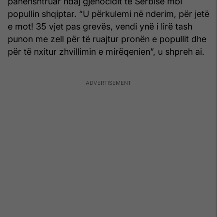
panënshtruar ndaj gjenocidit të Serbisë mbi
popullin shqiptar. “U përkulemi në nderim, për jetë
e mot! 35 vjet pas grevës, vendi ynë i lirë tash
punon me zell për të ruajtur pronën e popullit dhe
për të nxitur zhvillimin e mirëqenien”, u shpreh ai.