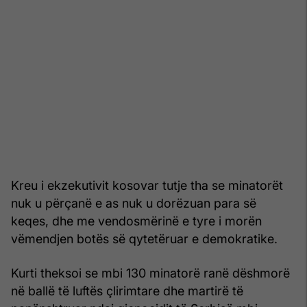
Kreu i ekzekutivit kosovar tutje tha se minatorët
nuk u përçanë e as nuk u dorëzuan para së
keqes, dhe me vendosmërinë e tyre i morën
vëmendjen botës së qytetëruar e demokratike.
Kurti theksoi se mbi 130 minatorë ranë dëshmorë
në ballë të luftës çlirimtare dhe martirë të