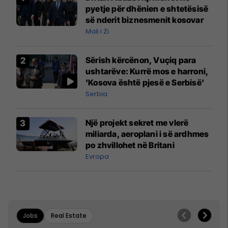
pyetje për dhënien e shtetësisë
së nderit biznesmenit kosovar
Mali i Zi
Sërish kërcënon, Vuçiq para
ushtarëve: Kurrë mos e harroni,
'Kosova është pjesë e Serbisë'
Serbia
Një projekt sekret me vlerë
miliarda, aeroplani i së ardhmes
po zhvillohet në Britani
Evropa
Jobs
Real Estate