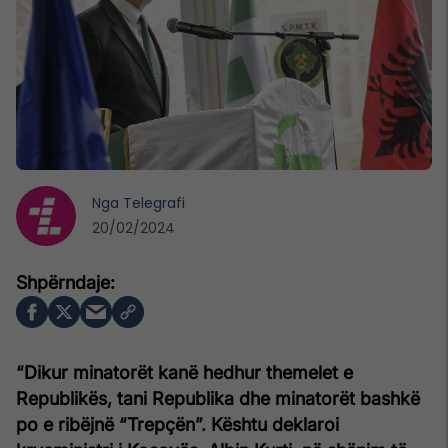
Nga
Telegrafi
20/02/2024
“Dikur minatorët kanë hedhur themelet e
Republikës, tani Republika dhe minatorët bashkë
po e ribëjnë “Trepçën”. Kështu deklaroi