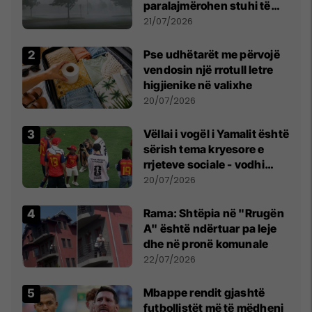
paralajmërohen stuhi të
fuqishme me breshër dhe
21/07/2026
erëra të forta
Pse udhëtarët me përvojë
vendosin një rrotull letre
higjienike në valixhe
20/07/2026
Vëllai i vogël i Yamalit është
sërish tema kryesore e
rrjeteve sociale - vodhi
vëmendjen pas finales së
20/07/2026
Kupës së Botës
Rama: Shtëpia në "Rrugën
A" është ndërtuar pa leje
dhe në pronë komunale
22/07/2026
Mbappe rendit gjashtë
futbollistët më të mëdhenj