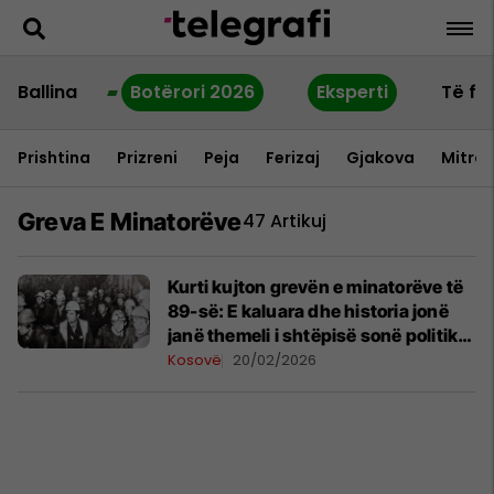
Ballina
Botërori 2026
Eksperti
Të fu
Prishtina
Prizreni
Peja
Ferizaj
Gjakova
Mitrov
Greva E Minatorëve
47 Artikuj
Kurti kujton grevën e minatorëve të
89-së: E kaluara dhe historia jonë
janë themeli i shtëpisë sonë politike,
Republikës së Kosovës
Kosovë
20/02/2026