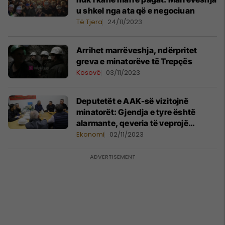
u shkel nga ata që e negociuan
Të Tjera
24/11/2023
Arrihet marrëveshja, ndërpritet
greva e minatorëve të Trepçës
Kosovë
03/11/2023
Deputetët e AAK-së vizitojnë
minatorët: Gjendja e tyre është
alarmante, qeveria të veprojë
urgjentisht
Ekonomi
02/11/2023