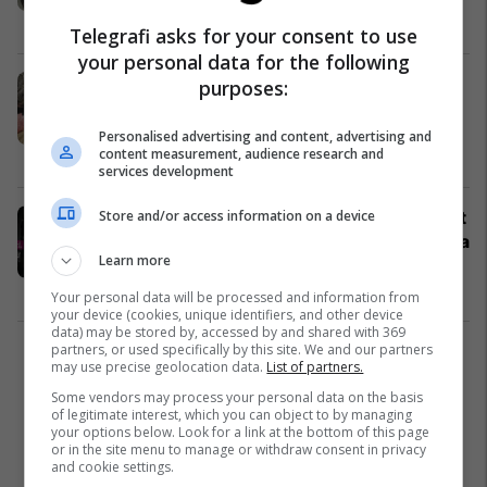
pritet të takojnë përfaqësuesit
Ekonomi
31/10/2023
Telegrafi asks for your consent to use
sindikal
your personal data for the following
Sindikata e Minatorëve të Trepçës:
purposes:
Shantazhet dhe kërcënimet nuk po
ndalen
Personalised advertising and content, advertising and
content measurement, audience research and
Ekonomi
30/10/2023
services development
Store and/or access information on a device
Çka thuhet në arsyetimin e vendimit
për largimin e përkohshëm nga puna
Learn more
të disa sindikalistëve?
Ekonomi
30/10/2023
Your personal data will be processed and information from
your device (cookies, unique identifiers, and other device
data) may be stored by, accessed by and shared with 369
partners, or used specifically by this site. We and our partners
1
may use precise geolocation data.
List of partners.
Some vendors may process your personal data on the basis
of legitimate interest, which you can object to by managing
your options below. Look for a link at the bottom of this page
or in the site menu to manage or withdraw consent in privacy
and cookie settings.