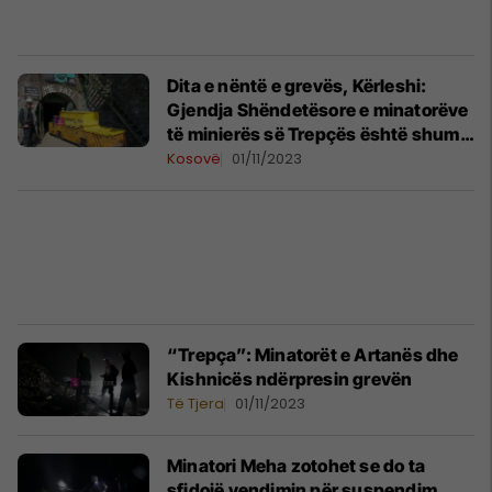
Dita e nëntë e grevës, Kërleshi:
Gjendja Shëndetësore e minatorëve
të minierës së Trepçës është shumë
e rëndë
Kosovë
01/11/2023
“Trepça”: Minatorët e Artanës dhe
Kishnicës ndërpresin grevën
Të Tjera
01/11/2023
Minatori Meha zotohet se do ta
sfidojë vendimin për suspendim