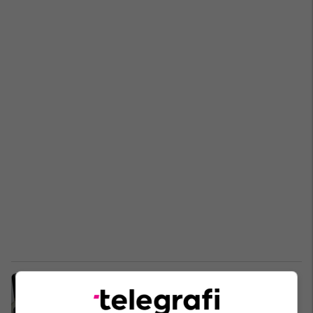
Greva e minatorëve: Ministrja
Rizvanolli nuk shkon për të
raportuar në Komision - deputetët