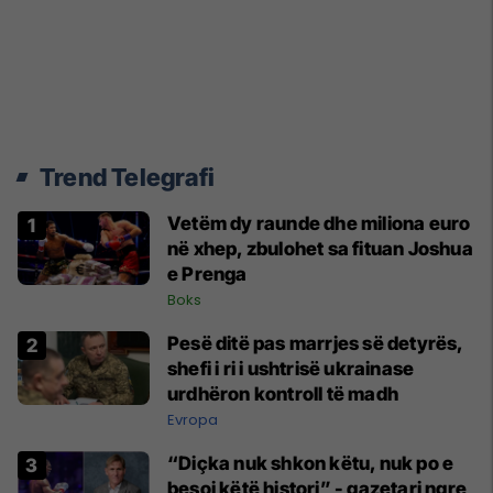
Trend Telegrafi
Vetëm dy raunde dhe miliona euro
në xhep, zbulohet sa fituan Joshua
e Prenga
Boks
Pesë ditë pas marrjes së detyrës,
shefi i ri i ushtrisë ukrainase
urdhëron kontroll të madh
Evropa
“Diçka nuk shkon këtu, nuk po e
besoj këtë histori” - gazetari ngre