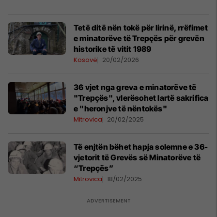
Tetë ditë nën tokë për lirinë, rrëfimet
e minatorëve të Trepçës për grevën
historike të vitit 1989
Kosovë
20/02/2026
36 vjet nga greva e minatorëve të
"Trepçës", vlerësohet lartë sakrifica
e "heronjve të nëntokës"
Mitrovica
20/02/2025
Të enjtën bëhet hapja solemne e 36-
vjetorit të Grevës së Minatorëve të
“Trepçës”
Mitrovica
18/02/2025