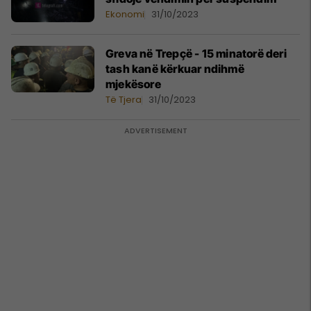
Ekonomi
31/10/2023
Greva në Trepçë - 15 minatorë deri
tash kanë kërkuar ndihmë
mjekësore
Të Tjera
31/10/2023