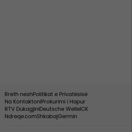
Rreth nesh
Politikat e Privatësisë
Na Kontaktoni
Prokurimi i Hapur
RTV Dukagjini
Deutsche Welle
ICK
Ndreqe.com
Shkabaj
Germin