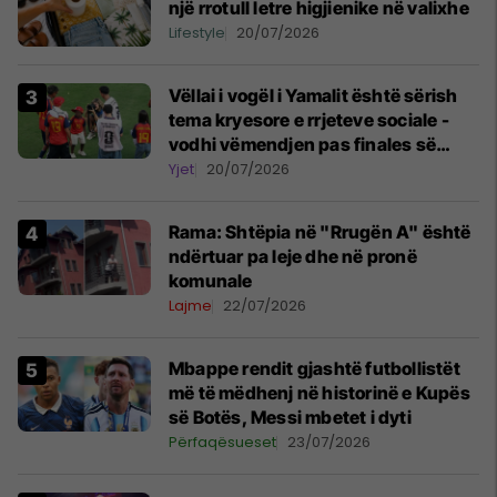
një rrotull letre higjienike në valixhe
Lifestyle
20/07/2026
Vëllai i vogël i Yamalit është sërish
tema kryesore e rrjeteve sociale -
vodhi vëmendjen pas finales së
Kupës së Botës
Yjet
20/07/2026
Rama: Shtëpia në "Rrugën A" është
ndërtuar pa leje dhe në pronë
komunale
Lajme
22/07/2026
Mbappe rendit gjashtë futbollistët
më të mëdhenj në historinë e Kupës
së Botës, Messi mbetet i dyti
Përfaqësueset
23/07/2026