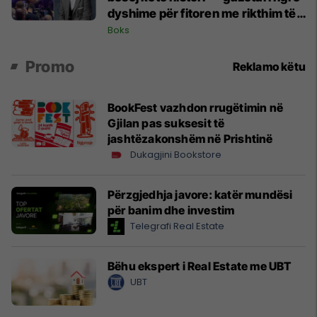
dyshime për fitoren me rikthim të
Joshuas
Boks
Promo
Reklamo këtu
BookFest vazhdon rrugëtimin në
Gjilan pas suksesit të
jashtëzakonshëm në Prishtinë
Dukagjini Bookstore
Përzgjedhja javore: katër mundësi
për banim dhe investim
Telegrafi Real Estate
Bëhu ekspert i Real Estate me UBT
UBT