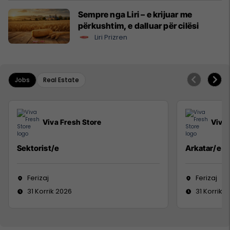
Sempre nga Liri – e krijuar me
përkushtim, e dalluar për cilësi
Liri Prizren
Jobs
Real Estate
Viva Fresh Store
Viva 
Sektorist/e
Arkatar/e
Ferizaj
Ferizaj
31 Korrik 2026
31 Korrik 