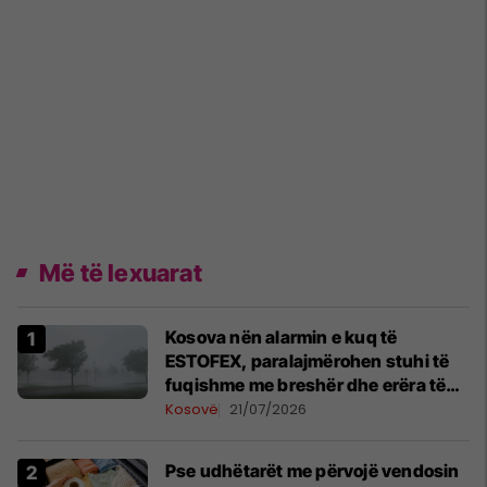
Më të lexuarat
Kosova nën alarmin e kuq të
ESTOFEX, paralajmërohen stuhi të
fuqishme me breshër dhe erëra të
forta
Kosovë
21/07/2026
Pse udhëtarët me përvojë vendosin