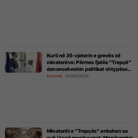
Kurti në 35-vjetorin e grevës së
minatorëve: Përmes fjalës "Trepçë"
denoncoheshin politikat shtypëse
të Millosheviqit
Kosovë
20/02/2024
Minatorët e "Trepçës" ankohen se
nuk i kanë marrë pagat: Marrëveshja