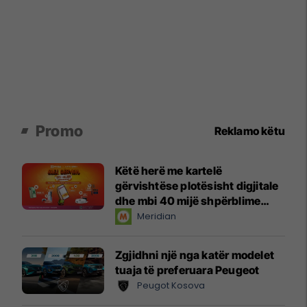
Promo
Reklamo këtu
Këtë herë me kartelë
gërvishtëse plotësisht digjitale
dhe mbi 40 mijë shpërblime
instant!
Meridian
Zgjidhni një nga katër modelet
tuaja të preferuara Peugeot
Peugot Kosova