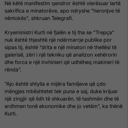
Në këtë manifestim qendror është vlerësuar lartë
sakrifica e minatorëve, apo ndryshe "heronjve të
nëntokës", shkruan Telegrafi.
Kryeministri Kurti në fjalën e tij tha se “Trepça”
nuk është thjeshtë një ndërmarrje publike por
sipas tij, është “drita e një minatori në thellësi të
galerisë, zëri i një tekniku që analizon xehërorin
dhe forca e një inxhinieri që udhëheq makineri të
rënda”.
“Ajo është shtylla e mijëra familjeve që çdo
mëngjes mbështetet tek puna e saj, duke krijuar
një zingjir që lidh të shkuarën, të tashmën dhe të
ardhmen tonë ekonomike dhe jo vetëm”, ka thënë
Kurti.