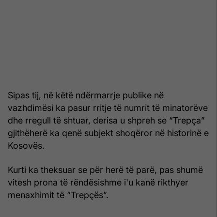
Sipas tij, në këtë ndërmarrje publike në
vazhdimësi ka pasur rritje të numrit të minatorëve
dhe rregull të shtuar, derisa u shpreh se “Trepça”
gjithëherë ka qenë subjekt shoqëror në historinë e
Kosovës.
Kurti ka theksuar se për herë të parë, pas shumë
vitesh prona të rëndësishme i'u kanë rikthyer
menaxhimit të “Trepçës”.