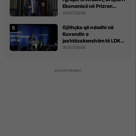
Ekonomisë në Prizren
mohon pretendimet
24/07/2026
Gjithçka që ndodhi në
Kuvendin e
jashtëzakonshëm të LDK-
së
30/07/2026