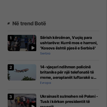
Në trend Botë
Sërish kërcënon, Vuçiq para
ushtarëve: Kurrë mos e harroni,
'Kosova është pjesë e Serbisë'
Serbia
14-vjeçari ndihmon policinë
britanike për një telefonatë të
rreme, aeroplanët luftarakë u
ngritën në ajër për të
Evropa
interceptuar fluturaken e Qatar
Airways që po shkonte drejt
Ukrainasit sulmohen në Poloni -
Mançesterit
Tusk i kërkon presidentit të
reagojë