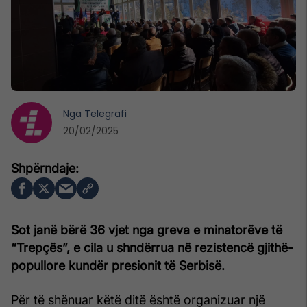
Nga
Telegrafi
20/02/2025
Sot janë bërë 36 vjet nga greva e minatorëve të
“Trepçës”, e cila u shndërrua në rezistencë gjithë-
popullore kundër presionit të Serbisë.
Për të shënuar këtë ditë është organizuar një