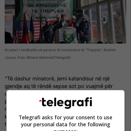
Kryetari i sindikatës së pavarur të minatorëve të "Trepçës", Ibrahim
Jonuzi. Foto: Blinera Mehmeti/Telegrafi
“Të dashur minatorë, jemi katandisur në një
gjendje aq të rëndë sepse sot po vuajmë për
oksigjenin, dorëzat, çizmet. Nuk janë thjeshtë
pajisje pune për mburojë që na mbajnë gjallë,
mungesa e tyre sot rrezikon jetët tona sepse
kushtet elementare të sigurisë nuk i kemi”, ka
Telegrafi asks for your consent to use
your personal data for the following
thënë kryesindikalisti.