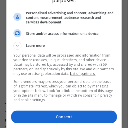
purposes:
Personalised advertising and content, advertising and
content measurement, audience research and
services development
Store and/or access information on a device
Learn more
Your personal data will be processed and information from
your device (cookies, unique identifiers, and other device
data) may be stored by, accessed by and shared with 369
partners, or used specifically by this site. We and our partners
may use precise geolocation data.
List of partners.
Some vendors may process your personal data on the basis
of legitimate interest, which you can object to by managing
your options below. Look for a link at the bottom of this page
or in the site menu to manage or withdraw consent in privacy
and cookie settings.
Tutje, ai ka theksuar se “Trepça” dikur ishte një
“gjigand që mbante një Jugosllavi” ndërsa sot
Consent
sipas tij, është lënë në mëshirë të fatit dhe pa
“dorën e shtetit” nuk mund të ringjallet. /
Telegrafi
/