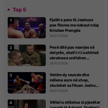
Top 5
Fjalët e para të Joshuas
pas fitores me nokaut ndaj
Kristian Prengës
26/07/2026
Pesë ditë pas marrjes së
detyrës, shefi i ri i ushtrisë
ukrainase urdhëron
kontroll të madh
26/07/2026
Vetëm dy raunde dhe
miliona euro në xhep,
zbulohet sa fituan Joshua
e Prenga
26/07/2026
Vëllai iu etiketua si pjesëtar
i grupit të Arkanit, Drejtori i