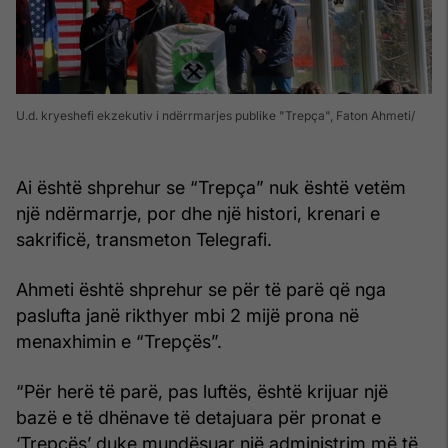
U.d. kryeshefi ekzekutiv i ndërrmarjes publike "Trepça", Faton Ahmeti
Ai është shprehur se “Trepça” nuk është vetëm
një ndërmarrje, por dhe një histori, krenari e
sakrificë, transmeton Telegrafi.
Ahmeti është shprehur se për të parë që nga
paslufta janë rikthyer mbi 2 mijë prona në
menaxhimin e “Trepçës”.
“Për herë të parë, pas luftës, është krijuar një
bazë e të dhënave të detajuara për pronat e
‘Trepçës’ duke mundësuar një administrim më të