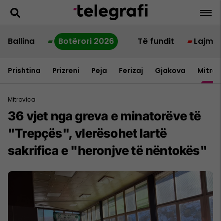
Ballina
Botërori 2026
Të fundit
Lajme
Prishtina
Prizreni
Peja
Ferizaj
Gjakova
Mitrov
Mitrovica
36 vjet nga greva e minatorëve të
"Trepçës", vlerësohet lartë
sakrifica e "heronjve të nëntokës"