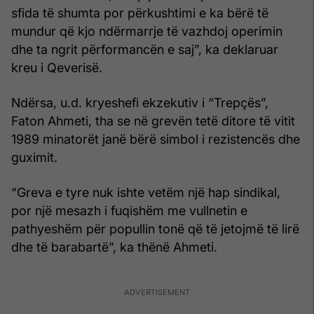
sfida të shumta por përkushtimi e ka bërë të
mundur që kjo ndërmarrje të vazhdoj operimin
dhe ta ngrit përformancën e saj”, ka deklaruar
kreu i Qeverisë.
Ndërsa, u.d. kryeshefi ekzekutiv i “Trepçës”,
Faton Ahmeti, tha se në grevën tetë ditore të vitit
1989 minatorët janë bërë simbol i rezistencës dhe
guximit.
“Greva e tyre nuk ishte vetëm një hap sindikal,
por një mesazh i fuqishëm me vullnetin e
pathyeshëm për popullin tonë që të jetojmë të lirë
dhe të barabartë”, ka thënë Ahmeti.