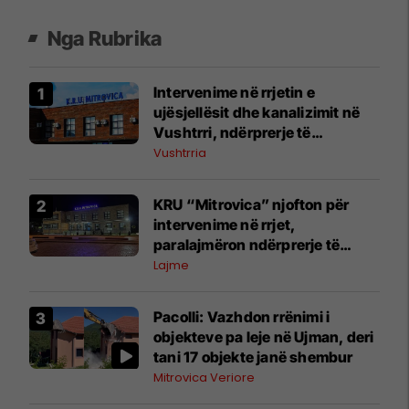
Nga Rubrika
Intervenime në rrjetin e
ujësjellësit dhe kanalizimit në
Vushtrri, ndërprerje të
furnizimit me ujë
Vushtrria
KRU “Mitrovica” njofton për
intervenime në rrjet,
paralajmëron ndërprerje të
përkohshme të ujit
Lajme
Pacolli: Vazhdon rrënimi i
objekteve pa leje në Ujman, deri
tani 17 objekte janë shembur
Mitrovica Veriore