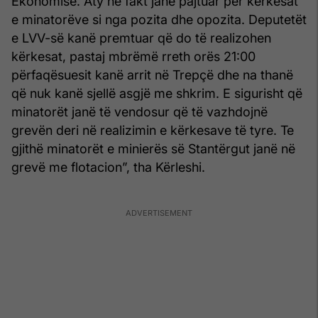
Ekonomisë. Aty në fakt janë pajtuar për kërkesat
e minatorëve si nga pozita dhe opozita. Deputetët
e LVV-së kanë premtuar që do të realizohen
kërkesat, pastaj mbrëmë rreth orës 21:00
përfaqësuesit kanë arrit në Trepçë dhe na thanë
që nuk kanë sjellë asgjë me shkrim. E sigurisht që
minatorët janë të vendosur që të vazhdojnë
grevën deri në realizimin e kërkesave të tyre. Te
gjithë minatorët e minierës së Stantërgut janë në
grevë me flotacion”, tha Kërleshi.