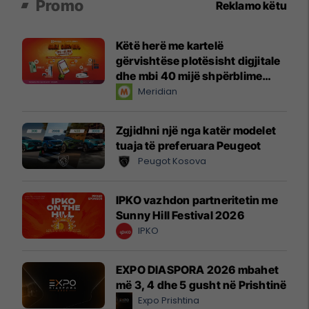
Promo
Reklamo këtu
Këtë herë me kartelë
gërvishtëse plotësisht digjitale
dhe mbi 40 mijë shpërblime
instant!
Meridian
Zgjidhni një nga katër modelet
tuaja të preferuara Peugeot
Peugot Kosova
IPKO vazhdon partneritetin me
Sunny Hill Festival 2026
IPKO
EXPO DIASPORA 2026 mbahet
më 3, 4 dhe 5 gusht në Prishtinë
Expo Prishtina