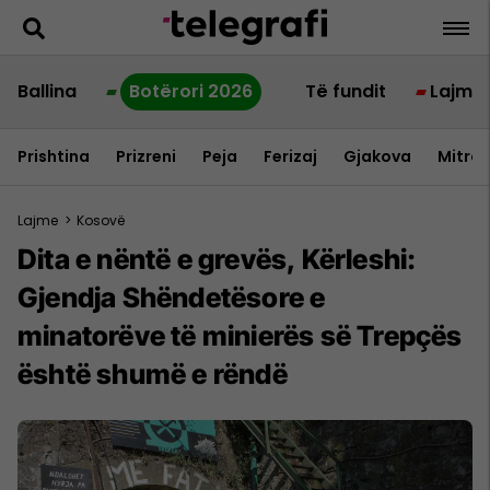
Ballina
Botërori 2026
Të fundit
Lajme
Prishtina
Prizreni
Peja
Ferizaj
Gjakova
Mitrov
Lajme
>
Kosovë
Dita e nëntë e grevës, Kërleshi:
Gjendja Shëndetësore e
minatorëve të minierës së Trepçës
është shumë e rëndë