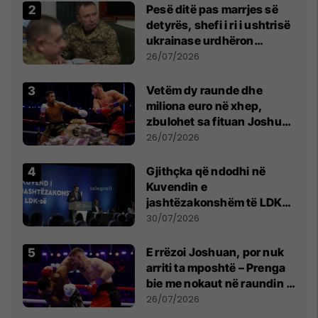
Pesë ditë pas marrjes së
detyrës, shefi i ri i ushtrisë
ukrainase urdhëron
kontroll të madh
26/07/2026
Vetëm dy raunde dhe
miliona euro në xhep,
zbulohet sa fituan Joshua
e Prenga
26/07/2026
Gjithçka që ndodhi në
Kuvendin e
jashtëzakonshëm të LDK-
së
30/07/2026
E rrëzoi Joshuan, por nuk
arriti ta mposhtë – Prenga
bie me nokaut në raundin e
dytë
26/07/2026