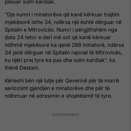
pësuar sulm kardiak.
“Dje numri i minatorëve që kanë kërkuar trajtim
mjekësorë ishte 34, ndërsa një është dërguar në
Spitalin e Mitrovicës. Numri i përgjithshëm nga
data 24 tetor e deri më sot që kanë kërkuar
ndihmë mjekësore ka qenë 268 minatorë, ndërsa
34 janë dërguar në Spitalin rajonal të Mitrovicës,
ku njëri prej tyre ka pas dhe sulm kardiak”, ka
thënë Destani.
Kërleshi bën një lutje për Qeverinë për të marrë
seriozisht gjendjen e minatorëve dhe për të
ndihmuar në adresimin e shqetësimit të tyre.