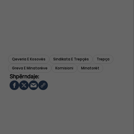
Qeveria E Kosovës
Sindikata E Trepçës
Trepça
Greva E Minatorëve
Komisioni
Minatorët