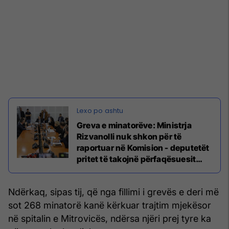
Greva e minatorëve: Ministrja
Rizvanolli nuk shkon për të
raportuar në Komision - deputetët
pritet të takojnë përfaqësuesit
sindikal
Ndërkaq, sipas tij, që nga fillimi i grevës e deri më
sot 268 minatorë kanë kërkuar trajtim mjekësor
në spitalin e Mitrovicës, ndërsa njëri prej tyre ka