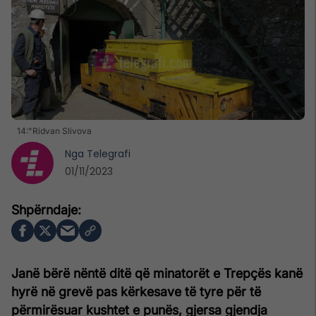
14:"Ridvan Slivova
Nga
Telegrafi
01/11/2023
Janë bërë nëntë ditë që minatorët e Trepçës kanë
hyrë në grevë pas kërkesave të tyre për të
përmirësuar kushtet e punës, gjersa gjendja