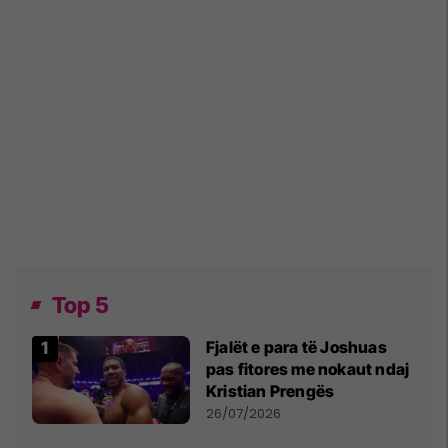
Top 5
Fjalët e para të Joshuas
pas fitores me nokaut ndaj
Kristian Prengës
26/07/2026