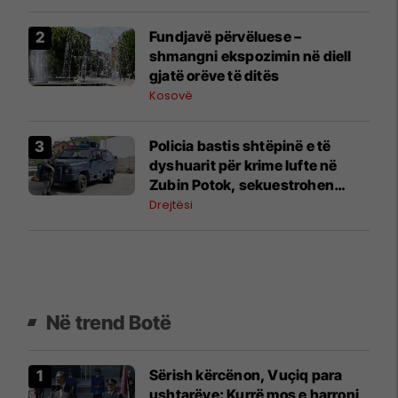
Fundjavë përvëluese –
shmangni ekspozimin në diell
gjatë orëve të ditës
Kosovë
Policia bastis shtëpinë e të
dyshuarit për krime lufte në
Zubin Potok, sekuestrohen
prova
Drejtësi
Në trend Botë
Sërish kërcënon, Vuçiq para
ushtarëve: Kurrë mos e harroni,