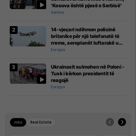
'Kosova është pjesë e Serbisë'
Serbia
14-vjeçari ndihmon policinë
britanike për një telefonatë të
rreme, aeroplanët luftarakë u
ngritën në ajër për të
Evropa
interceptuar fluturaken e Qatar
Airways që po shkonte drejt
Ukrainasit sulmohen në Poloni -
Mançesterit
Tusk i kërkon presidentit të
reagojë
Evropa
Jobs
Real Estate