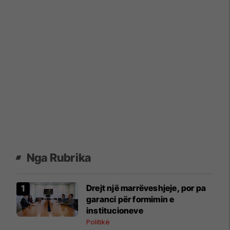
Nga Rubrika
Drejt një marrëveshjeje, por pa
garanci për formimin e
institucioneve
Politikë