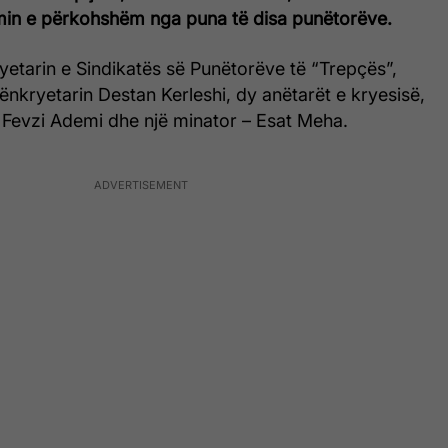
min e përkohshëm nga puna të disa punëtorëve.
ryetarin e Sindikatës së Punëtorëve të “Trepçës”,
ënkryetarin Destan Kerleshi, dy anëtarët e kryesisë,
Fevzi Ademi dhe një minator – Esat Meha.