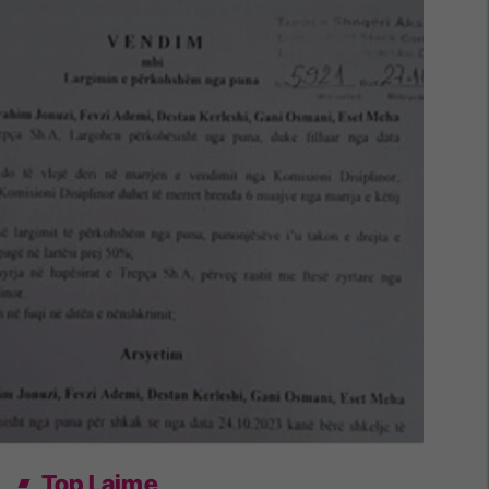
Top Lajme