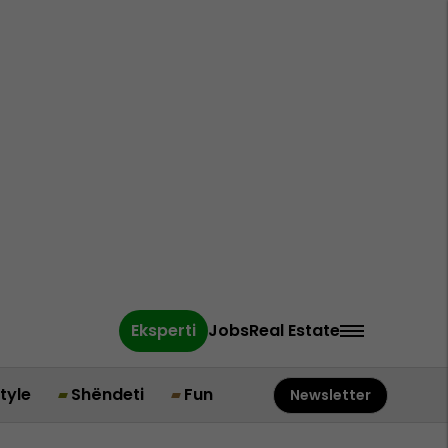
Eksperti
Jobs
Real Estate
style
Shëndeti
Fun
Newsletter