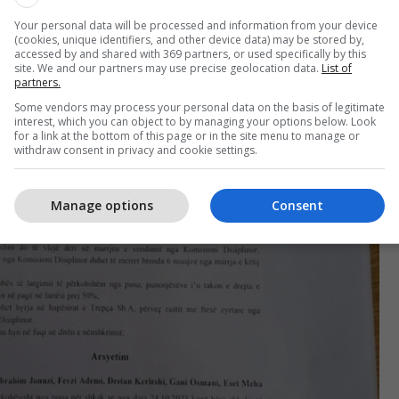
Your personal data will be processed and information from your device
(cookies, unique identifiers, and other device data) may be stored by,
accessed by and shared with 369 partners, or used specifically by this
site. We and our partners may use precise geolocation data.
List of
partners.
Some vendors may process your personal data on the basis of legitimate
interest, which you can object to by managing your options below. Look
for a link at the bottom of this page or in the site menu to manage or
withdraw consent in privacy and cookie settings.
Manage options
Consent