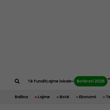
Të Fundit
Lajme lokale
Botërori 2026
Ballina
Lajme
Botë
Ekonomi
T