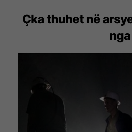
Çka thuhet në arsye
nga 