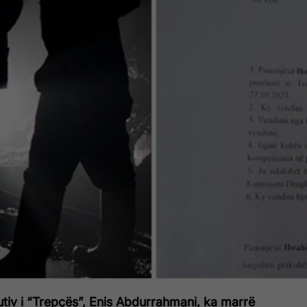
tiv i “Trepçës”, Enis Abdurrahmani, ka marrë