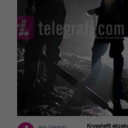
Kryeshefit ekzeku
Nga
Telegrafi