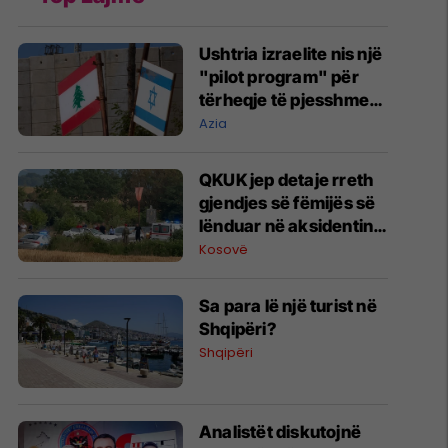
Ushtria izraelite nis një
"pilot program" për
tërheqje të pjesshme
në Liban
Azia
QKUK jep detaje rreth
gjendjes së fëmijës së
lënduar në aksidentin
në Istog
Kosovë
Sa para lë një turist në
Shqipëri?
Shqipëri
Analistët diskutojnë