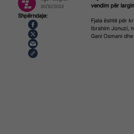
vendim për largi
30/10/2023
Fjala është për k
Ibrahim Jonuzi, n
Gani Osmani dhe 