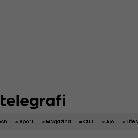
ech
Sport
Magazina
Cult
Ajo
Life