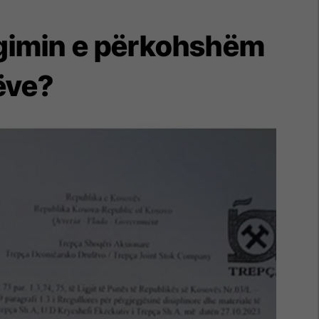
argimin e përkohshëm
tëve?