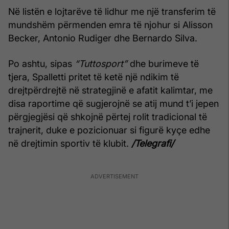
Në listën e lojtarëve të lidhur me një transferim të
mundshëm përmenden emra të njohur si Alisson
Becker, Antonio Rudiger dhe Bernardo Silva.
Po ashtu, sipas
“Tuttosport”
dhe burimeve të
tjera, Spalletti pritet të ketë një ndikim të
drejtpërdrejtë në strategjinë e afatit kalimtar, me
disa raportime që sugjerojnë se atij mund t’i jepen
përgjegjësi që shkojnë përtej rolit tradicional të
trajnerit, duke e pozicionuar si figurë kyçe edhe
në drejtimin sportiv të klubit.
/Telegrafi/