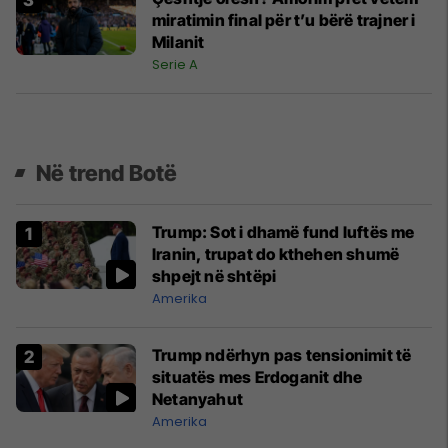
miratimin final për t’u bërë trajner i
Milanit
Serie A
Në trend Botë
Trump: Sot i dhamë fund luftës me
Iranin, trupat do kthehen shumë
shpejt në shtëpi
Amerika
Trump ndërhyn pas tensionimit të
situatës mes Erdoganit dhe
Netanyahut
Amerika