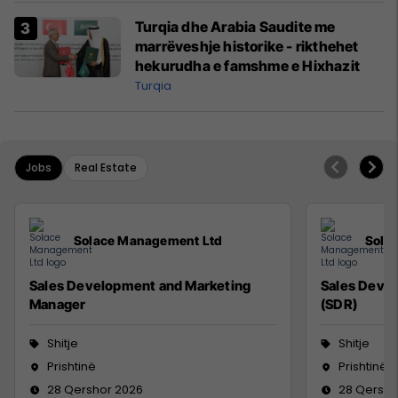
Turqia dhe Arabia Saudite me
marrëveshje historike - rikthehet
hekurudha e famshme e Hixhazit
Turqia
Jobs
Real Estate
Solace Management Ltd
Sola
Sales Development and Marketing
Sales Deve
Manager
(SDR)
Shitje
Shitje
Prishtinë
Prishtinë
28 Qershor 2026
28 Qersho