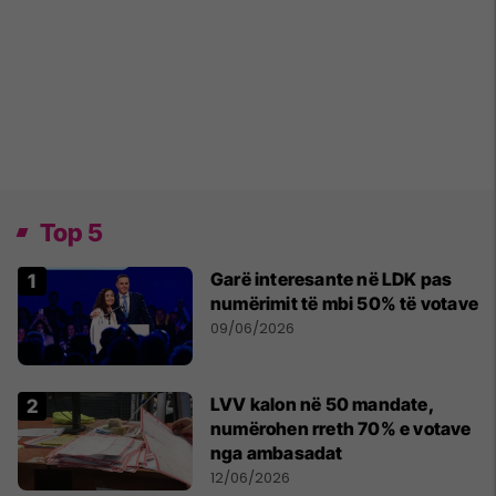
Top 5
Garë interesante në LDK pas
numërimit të mbi 50% të votave
09/06/2026
LVV kalon në 50 mandate,
numërohen rreth 70% e votave
nga ambasadat
12/06/2026