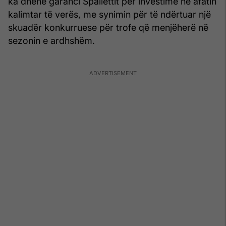
ka dhënë garanci Spallettit për investime në afatin
kalimtar të verës, me synimin për të ndërtuar një
skuadër konkurruese për trofe që menjëherë në
sezonin e ardhshëm.