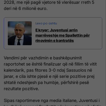
2028, me një pagë vjetore të vlerësuar rreth 5
deri në 6 milionë euro.
E kryer: Juventusi arrin
marrëveshje me Spallettin për
rinovimin e kontratës
Vendimi për vazhdimin e bashkëpunimit
raportohet se është finalizuar që në fillim të vitit
kalendarik, pas fitores 3-0 ndaj Sassuolos në
janar, e cila ishte pjesë e një serie pozitive prej
shtatë ndeshjesh pa humbje, përfshirë pesë
rezultate pozitive.
Sipas raportimeve nga media italiane, Juventusi i