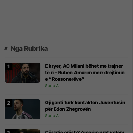
Nga Rubrika
E kryer, AC Milani bëhet me trajner
të ri – Ruben Amorim merr drejtimin
e “Rossonerëve”
Serie A
Gjiganti turk kontakton Juventusin
për Edon Zhegrovën
Serie A
Çështje orësh? Amorim pret vetëm