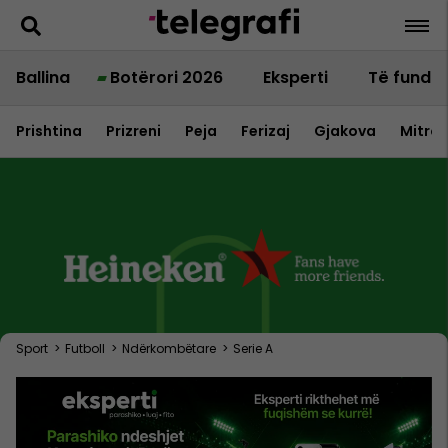
Ballina
Botërori 2026
Eksperti
Të fundit
Prishtina
Prizreni
Peja
Ferizaj
Gjakova
Mitrov
Sport
>
Futboll
>
Ndërkombëtare
>
Serie A