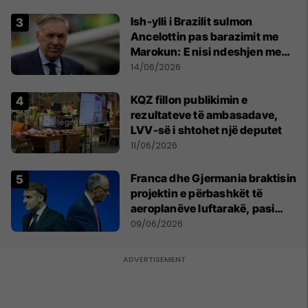
Ish-ylli i Brazilit sulmon
Ancelottin pas barazimit me
Marokun: E nisi ndeshjen me
formacionin e gabuar
14/06/2026
KQZ fillon publikimin e
rezultateve të ambasadave,
LVV-së i shtohet një deputet
11/06/2026
Franca dhe Gjermania braktisin
projektin e përbashkët të
aeroplanëve luftarakë, pasi
kompanitë nuk arrijnë
09/06/2026
marrëveshje