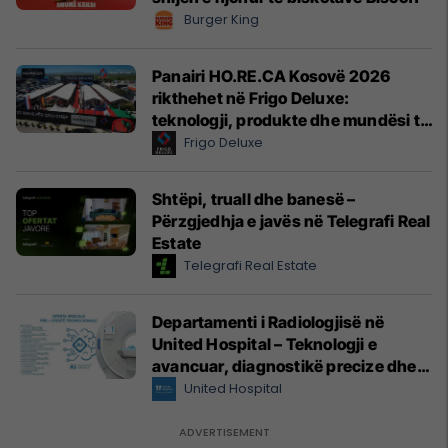
Burger King
Panairi HO.RE.CA Kosovë 2026
rikthehet në Frigo Deluxe:
teknologji, produkte dhe mundësi të
reja për hoteleri dhe gastronomi
Frigo Deluxe
Shtëpi, truall dhe banesë –
Përzgjedhja e javës në Telegrafi Real
Estate
Telegrafi Real Estate
Departamenti i Radiologjisë në
United Hospital – Teknologji e
avancuar, diagnostikë precize dhe
kujdes profesional
United Hospital