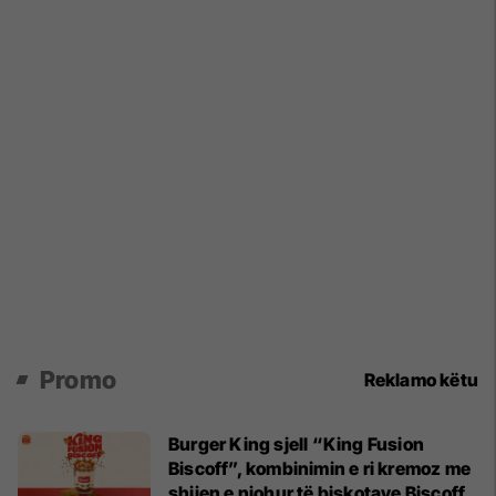
Promo
Reklamo këtu
Burger King sjell “King Fusion
Biscoff”, kombinimin e ri kremoz me
shijen e njohur të biskotave Biscoff