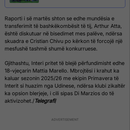
Raporti i së martës shton se edhe mundësia e
transferimit të bashkëkombësit të tij, Arthur Atta,
është diskutuar në bisedimet mes palëve, ndërsa
skuadra e Cristian Chivu po kërkon të forcojë një
mesfushë tashmë shumë konkurruese.
Gjithashtu, Interi pritet të blejë përfundimisht edhe
18-vjeçarin Mattia Marello. Mbrojtësi i krahut ka
kaluar sezonin 2025/26 me ekipin Primavera të
Interit si huazim nga Udinese, ndërsa klubi zikaltër
ka opsion blerjeje, i cili sipas Di Marzios do të
aktivizohet./
Telegrafi
/