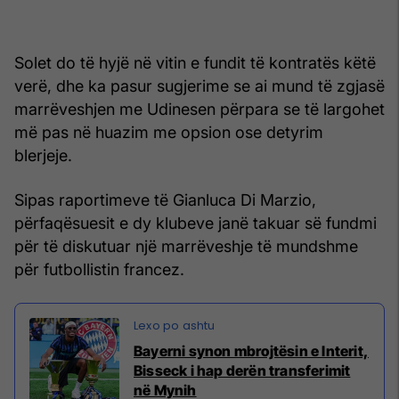
Solet do të hyjë në vitin e fundit të kontratës këtë
verë, dhe ka pasur sugjerime se ai mund të zgjasë
marrëveshjen me Udinesen përpara se të largohet
më pas në huazim me opsion ose detyrim
blerjeje.
Sipas raportimeve të Gianluca Di Marzio,
përfaqësuesit e dy klubeve janë takuar së fundmi
për të diskutuar një marrëveshje të mundshme
për futbollistin francez.
Bayerni synon mbrojtësin e Interit,
Bisseck i hap derën transferimit
në Mynih