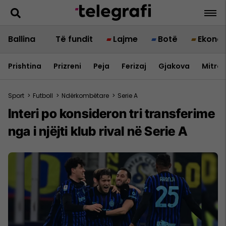
Ballina
Të fundit
Lajme
Botë
Ekono
Prishtina
Prizreni
Peja
Ferizaj
Gjakova
Mitrov
Sport
>
Futboll
>
Ndërkombëtare
>
Serie A
Interi po konsideron tri transferime
nga i njëjti klub rival në Serie A