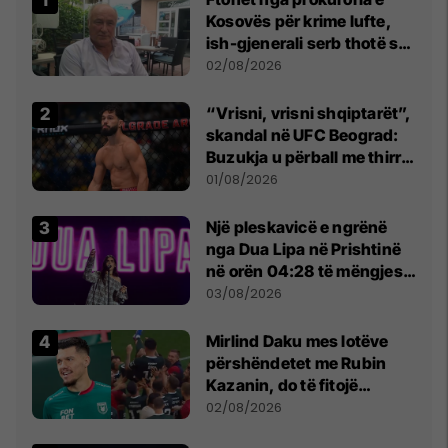
Kosovës për krime lufte,
ish-gjenerali serb thotë se
dikush e tradhtoi në
02/08/2026
Beograd
“Vrisni, vrisni shqiptarët”,
skandal në UFC Beograd:
Buzukja u përball me thirrje
anti-shqiptare nga
01/08/2026
tribunat
Një pleskavicë e ngrënë
nga Dua Lipa në Prishtinë
në orën 04:28 të mëngjesit
- dhe bota digjitale serbe
03/08/2026
shpall gjendjen e luftës
Mirlind Daku mes lotëve
përshëndetet me Rubin
Kazanin, do të fitojë
miliona te Spartak Moska
02/08/2026