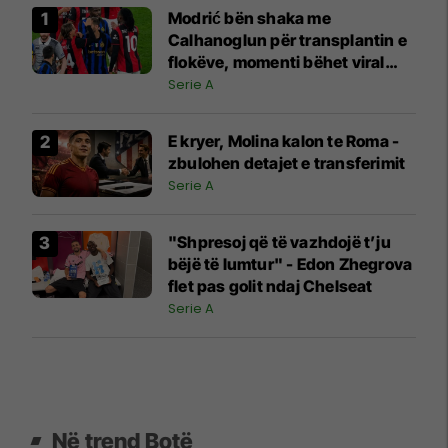
Modrić bën shaka me
Calhanoglun për transplantin e
flokëve, momenti bëhet viral
pas derbit
Serie A
E kryer, Molina kalon te Roma -
zbulohen detajet e transferimit
Serie A
"Shpresoj që të vazhdojë t’ju
bëjë të lumtur" - Edon Zhegrova
flet pas golit ndaj Chelseat
Serie A
Në trend Botë