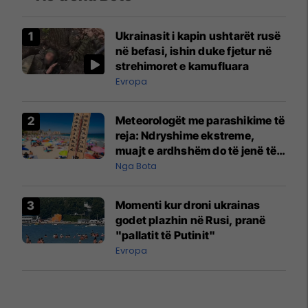
Ukrainasit i kapin ushtarët rusë
në befasi, ishin duke fjetur në
strehimoret e kamufluara
Evropa
Meteorologët me parashikime të
reja: Ndryshime ekstreme,
muajt e ardhshëm do të jenë të
pazakontë
Nga Bota
Momenti kur droni ukrainas
godet plazhin në Rusi, pranë
"pallatit të Putinit"
Evropa