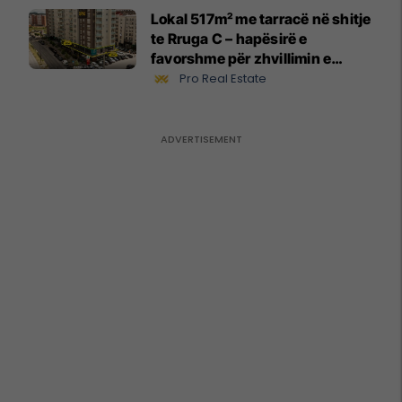
Lokal 517m² me tarracë në shitje
te Rruga C – hapësirë e
favorshme për zhvillimin e
biznesit #15796
Pro Real Estate