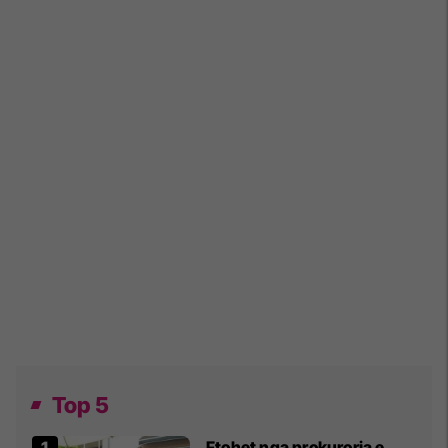
Top 5
Ftohet nga prokuroria e