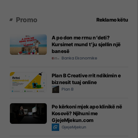
Promo
Reklamo këtu
A po don me rrnu n’deti?
Kursimet mund t’ju sjellin një
banesë
Banka Ekonomike
Plan B Creative rrit ndikimin e
biznesit tuaj online
Plan B
Po kërkoni mjek apo klinikë në
Kosovë? Njihuni me
GjejeMjekun.com
GjejeMjekun