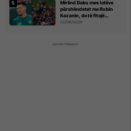
Mirlind Daku mes lotëve
përshëndetet me Rubin
Kazanin, do të fitojë
miliona te Spartak Moska
02/08/2026