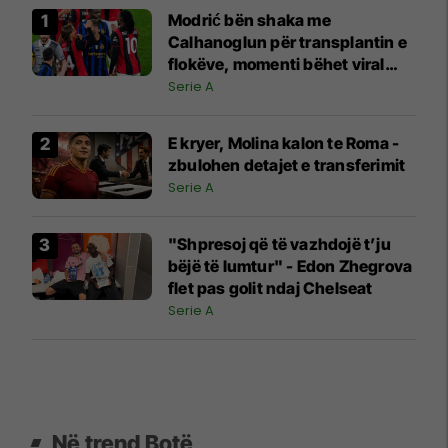
Modrić bën shaka me
Calhanoglun për transplantin e
flokëve, momenti bëhet viral
pas derbit
Serie A
E kryer, Molina kalon te Roma -
zbulohen detajet e transferimit
Serie A
"Shpresoj që të vazhdojë t’ju
bëjë të lumtur" - Edon Zhegrova
flet pas golit ndaj Chelseat
Serie A
Në trend Botë