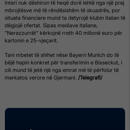
Interi nuk dëshiron të heqë dorë lehtë nga një prej
mbrojtësve më të rëndësishëm të skuadrës, por
situata financiare mund ta detyrojë klubin italian të
dëgjojë ofertat. Sipas mediave italiane,
"Nerazzurrët" kërkojnë rreth 40 milionë euro për
kartonin e 25-vjeçarit.
Tani mbetet të shihet nëse Bayern Munich do të
bëjë hapin konkret për transferimin e Bisseckut, i
cili mund të jetë një nga emrat më të përfolur të
merkatos verore në Gjermani.
/Telegrafi/