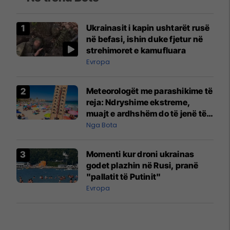
Ukrainasit i kapin ushtarët rusë
në befasi, ishin duke fjetur në
strehimoret e kamufluara
Evropa
Meteorologët me parashikime të
reja: Ndryshime ekstreme,
muajt e ardhshëm do të jenë të
pazakontë
Nga Bota
Momenti kur droni ukrainas
godet plazhin në Rusi, pranë
"pallatit të Putinit"
Evropa