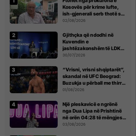
Ftohet nga prokuroria e
Kosovës për krime lufte,
ish-gjenerali serb thotë se
dikush e tradhtoi në
02/08/2026
Beograd
Gjithçka që ndodhi në
Kuvendin e
jashtëzakonshëm të LDK-
së
30/07/2026
“Vrisni, vrisni shqiptarët”,
skandal në UFC Beograd:
Buzukja u përball me thirrje
anti-shqiptare nga
01/08/2026
tribunat
Një pleskavicë e ngrënë
nga Dua Lipa në Prishtinë
në orën 04:28 të mëngjesit
- dhe bota digjitale serbe
03/08/2026
shpall gjendjen e luftës