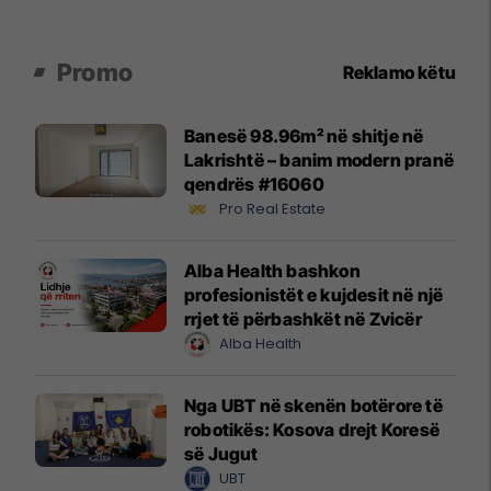
Promo
Reklamo këtu
Banesë 98.96m² në shitje në
Lakrishtë – banim modern pranë
qendrës #16060
Pro Real Estate
Alba Health bashkon
profesionistët e kujdesit në një
rrjet të përbashkët në Zvicër
Alba Health
Nga UBT në skenën botërore të
robotikës: Kosova drejt Koresë
së Jugut
UBT