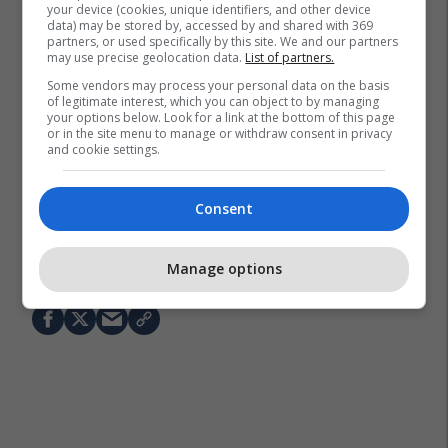
your device (cookies, unique identifiers, and other device
data) may be stored by, accessed by and shared with 369
partners, or used specifically by this site. We and our partners
may use precise geolocation data.
List of partners.
Some vendors may process your personal data on the basis
of legitimate interest, which you can object to by managing
your options below. Look for a link at the bottom of this page
or in the site menu to manage or withdraw consent in privacy
and cookie settings.
Consent
Yann Bisseck
Inter
Bayern Munich
Transferimet
Bundesliga
Serie A
Manage options