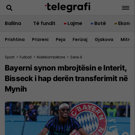
Ballina
Të fundit
Lajme
Botë
Ekono
Prishtina
Prizreni
Peja
Ferizaj
Gjakova
Mitrov
Sport
>
Futboll
>
Ndërkombëtare
>
Serie A
Bayerni synon mbrojtësin e Interit,
Bisseck i hap derën transferimit në
Mynih