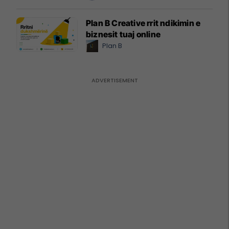
Plan B Creative rrit ndikimin e
biznesit tuaj online
Plan B